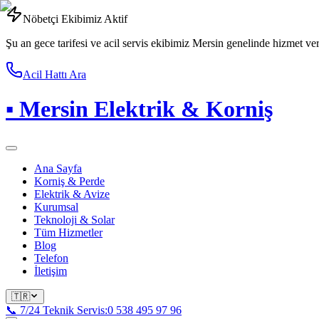
Nöbetçi Ekibimiz Aktif
Şu an gece tarifesi ve acil servis ekibimiz Mersin genelinde hizmet ve
Acil Hattı Ara
▪
Mersin Elektrik & Korniş
Ana Sayfa
Korniş & Perde
Elektrik & Avize
Kurumsal
Teknoloji & Solar
Tüm Hizmetler
Blog
Telefon
İletişim
🇹🇷
📞 7/24 Teknik Servis:
0 538 495 97 96