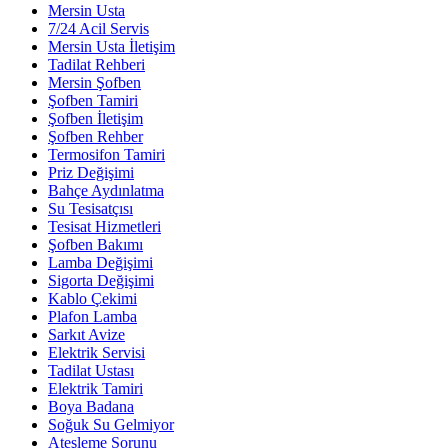
Mersin Usta
7/24 Acil Servis
Mersin Usta İletişim
Tadilat Rehberi
Mersin Şofben
Şofben Tamiri
Şofben İletişim
Şofben Rehber
Termosifon Tamiri
Priz Değişimi
Bahçe Aydınlatma
Su Tesisatçısı
Tesisat Hizmetleri
Şofben Bakımı
Lamba Değişimi
Sigorta Değişimi
Kablo Çekimi
Plafon Lamba
Sarkıt Avize
Elektrik Servisi
Tadilat Ustası
Elektrik Tamiri
Boya Badana
Soğuk Su Gelmiyor
Ateşleme Sorunu