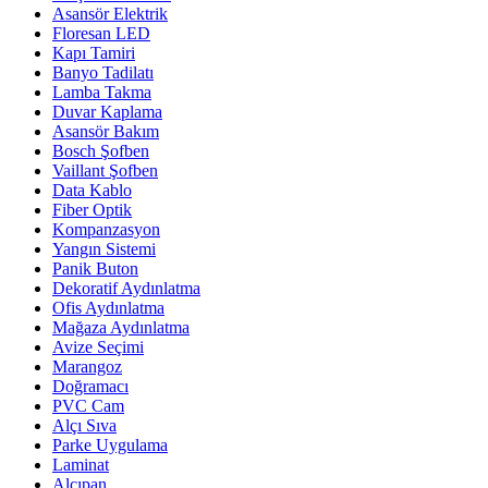
Asansör Elektrik
Floresan LED
Kapı Tamiri
Banyo Tadilatı
Lamba Takma
Duvar Kaplama
Asansör Bakım
Bosch Şofben
Vaillant Şofben
Data Kablo
Fiber Optik
Kompanzasyon
Yangın Sistemi
Panik Buton
Dekoratif Aydınlatma
Ofis Aydınlatma
Mağaza Aydınlatma
Avize Seçimi
Marangoz
Doğramacı
PVC Cam
Alçı Sıva
Parke Uygulama
Laminat
Alçıpan