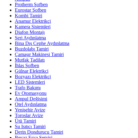
Protherm Şofben
Eurostar Şofben
Kombi Tamiri
Anamur Elektrikçi
Kamera Sistemleri
Diafon Montajı
Seri Aydınlatma
Bina Dış Cephe Aydınlatma
Buzdolabı Tamiri
Çamaşır Makinesi Tamiri
Mutfak Tadilatı
İhlas Şofben
Gülnar Elektrikçi
Bozyazı Elektrikçi
LED Sistemleri
Trafo Bakımı
Ev Otomasyonu
Ampul Değişimi
Otel Aydınlatma
Yenişehir Avize
Toroslar Avize
Ütü Tamiri
Su Isıtıcı Tamiri
Derin Dondurucu Tamiri
Beyaz Eşya Servisi