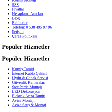
Korniş Montajı
SSS
Fiyatlar
Hesaplama Araçları
Blog
Rehberler
Telefon: 0 538 495 97 96
İletişim
Çerez Politikası
Popüler Hizmetler
Popüler Hizmetler
Korniş Tamiri
İnternet Kablo Çekimi
Uydu & Çanak Servisi
Güvenlik Kameraları
Stor Perde Montajı
LED Dekorasyon
Elektrik Arıza Tamiri
Avize Montajı
Avize Satış & Montaj