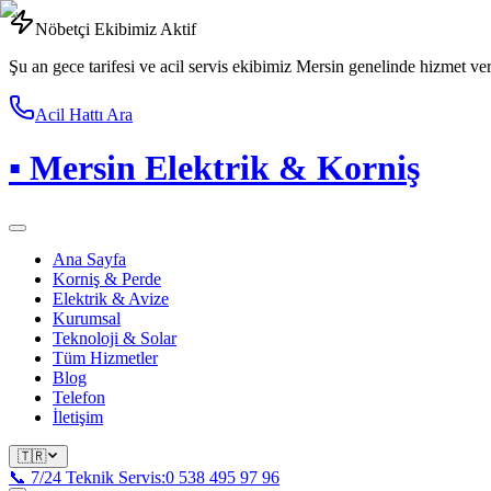
Nöbetçi Ekibimiz Aktif
Şu an gece tarifesi ve acil servis ekibimiz Mersin genelinde hizmet ve
Acil Hattı Ara
▪
Mersin Elektrik & Korniş
Ana Sayfa
Korniş & Perde
Elektrik & Avize
Kurumsal
Teknoloji & Solar
Tüm Hizmetler
Blog
Telefon
İletişim
🇹🇷
📞 7/24 Teknik Servis:
0 538 495 97 96