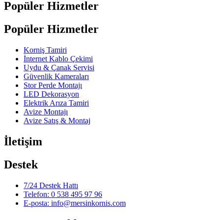
Popüler Hizmetler
Popüler Hizmetler
Korniş Tamiri
İnternet Kablo Çekimi
Uydu & Çanak Servisi
Güvenlik Kameraları
Stor Perde Montajı
LED Dekorasyon
Elektrik Arıza Tamiri
Avize Montajı
Avize Satış & Montaj
İletişim
Destek
7/24 Destek Hattı
Telefon: 0 538 495 97 96
E-posta: info@mersinkornis.com