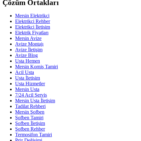
Çözüm Ortakları
Mersin Elektrikçi
Elektrikçi Rehber
Elektrikçi İletişim
Elektrik Fiyatları
Mersin Avize
Avize Montajı
Avize İletişim
Avize Blog
Usta Hemen
Mersin Korniş Tamiri
Acil Usta
Usta İletişim
Usta Hizmetler
Mersin Usta
7/24 Acil Servis
Mersin Usta İletişim
Tadilat Rehberi
Mersin Şofben
Şofben Tamiri
Şofben İletişim
Şofben Rehber
Termosifon Tamiri
Priz Değişimi