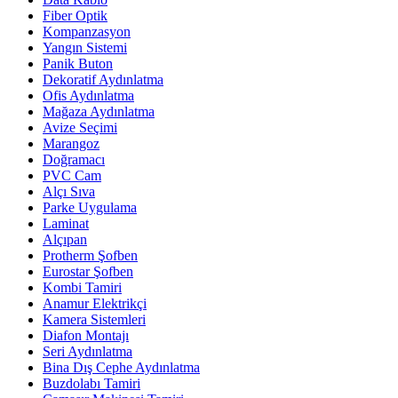
Fiber Optik
Kompanzasyon
Yangın Sistemi
Panik Buton
Dekoratif Aydınlatma
Ofis Aydınlatma
Mağaza Aydınlatma
Avize Seçimi
Marangoz
Doğramacı
PVC Cam
Alçı Sıva
Parke Uygulama
Laminat
Alçıpan
Protherm Şofben
Eurostar Şofben
Kombi Tamiri
Anamur Elektrikçi
Kamera Sistemleri
Diafon Montajı
Seri Aydınlatma
Bina Dış Cephe Aydınlatma
Buzdolabı Tamiri