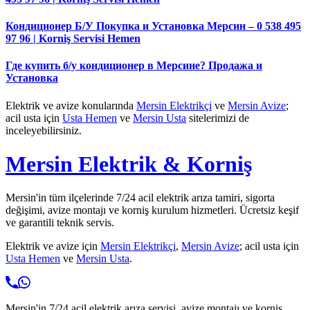
Кондиционер Б/У Покупка и Установка Мерсин – 0 538 495
97 96 | Korniş Servisi Hemen
Где купить б/у кондиционер в Мерсине? Продажа и
Установка
Elektrik ve avize konularında
Mersin Elektrikçi
ve
Mersin Avize
;
acil usta için
Usta Hemen
ve
Mersin Usta
sitelerimizi de
inceleyebilirsiniz.
Mersin Elektrik & Korniş
Mersin'in tüm ilçelerinde 7/24 acil elektrik arıza tamiri, sigorta
değişimi, avize montajı ve korniş kurulum hizmetleri. Ücretsiz keşif
ve garantili teknik servis.
Elektrik ve avize için
Mersin Elektrikçi
,
Mersin Avize
; acil usta için
Usta Hemen
ve
Mersin Usta
.
Mersin'in 7/24 acil elektrik arıza servisi, avize montajı ve korniş