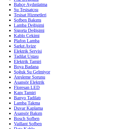
Bahçe Aydınlatma
Su Tesisatçısı
Tesisat Hizmetleri
Şofben Bakımı
Lamba Değişimi
Sigorta Değişimi
Kablo Çekimi
Plafon Lamba
Sarkıt Avize
Elektrik Servisi
Tadilat Ustası
Elektrik Tamiri
Boya Badana
Soğuk Su Gelmiyor
Ateşleme Sorunu
Asansör Elektrik
Floresan LED
Kapı Tamiri
Banyo Tadilatı
Lamba Takma
Duvar Kaplama
Asansör Bakım
Bosch Şofben
Vaillant Şofben
Data Kablo