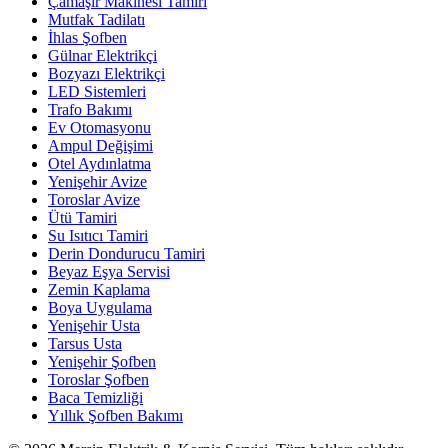
Çamaşır Makinesi Tamiri
Mutfak Tadilatı
İhlas Şofben
Gülnar Elektrikçi
Bozyazı Elektrikçi
LED Sistemleri
Trafo Bakımı
Ev Otomasyonu
Ampul Değişimi
Otel Aydınlatma
Yenişehir Avize
Toroslar Avize
Ütü Tamiri
Su Isıtıcı Tamiri
Derin Dondurucu Tamiri
Beyaz Eşya Servisi
Zemin Kaplama
Boya Uygulama
Yenişehir Usta
Tarsus Usta
Yenişehir Şofben
Toroslar Şofben
Baca Temizliği
Yıllık Şofben Bakımı