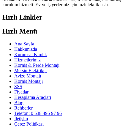
kurulum hizmeti. Ev ve iş yerleriniz için hızlı teknik usta.
Hızlı Linkler
Hızlı Menü
Ana Sayfa
Hakkımızda
Kurumsal Kimlik
Hizmetlerimiz
Korniş & Perde Montajı
Mersin Elektrikçi
Avize Montajı
Korniş Montajı
SSS
Fiyatlar
Hesaplama Araçları
Blog
Rehberler
Telefon: 0 538 495 97 96
İletişim
Çerez Politikası