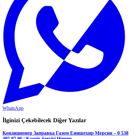
WhatsApp
İlginizi Çekebilecek Diğer Yazılar
Кондиционер Заправка Газом Енишехир Мерсин – 0 538
495 97 96 | Korniş Servisi Hemen