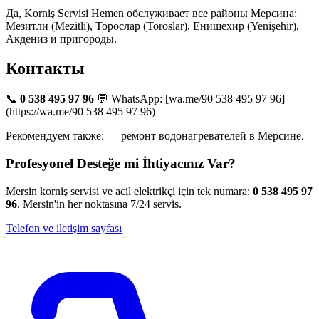
Да, Korniş Servisi Hemen обслуживает все районы Мерсина:
Мезитли (Mezitli), Торослар (Toroslar), Енишехир (Yenişehir),
Акдениз и пригороды.
Контакты
📞
0 538 495 97 96
💬 WhatsApp: [wa.me/90 538 495 97 96]
(https://wa.me/90 538 495 97 96)
Рекомендуем также: — ремонт водонагревателей в Мерсине.
Profesyonel Desteğe mi İhtiyacınız Var?
Mersin korniş servisi ve acil elektrikçi için tek numara:
0 538 495 97
96
. Mersin'in her noktasına 7/24 servis.
Telefon ve iletişim sayfası