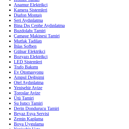
Anamur Elektrikçi
Kamera Sistemleri
Diafon Montajı
Seri Aydınlatma
Bina Dış Cephe Aydınlatma
Buzdolabı Tamiri
Çamaşır Makinesi Tamiri
Mutfak Tadilatı
İhlas Şofben
Gülnar Elektrikçi
Bozyazı Elektrikçi
LED Sistemleri
Trafo Bakımı
Ev Otomasyonu
Ampul Değişimi
Otel Aydınlatma
Yenişehir Avize
Toroslar Avize
Ütü Tamiri
Su Isıtıcı Tamiri
Derin Dondurucu Tamiri
Beyaz Eşya Servisi
Zemin Kaplama
Boya Uygulama