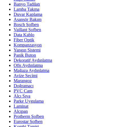
Banyo Tadilatı
Lamba Takma
Duvar Kaplama
Asansör Bakım
Bosch Şofben
Vaillant Şofben
Data Kablo
Fiber Optik
Kompanzasyon
Yangın Sistemi
Panik Buton
Dekoratif Aydınlatma
Ofis Aydınlatma
Mağaza Aydınlatma
Avize Seçimi
Marangoz
Doğramacı
PVC Cam
Alçı Sıva
Parke Uygulama
Laminat
Alçıpan
Protherm Şofben
Eurostar Şofben
Kombi Tamiri