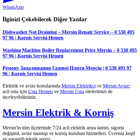
WhatsApp
İlginizi Çekebilecek Diğer Yazılar
Dishwasher Not Draining – Mersin Repair Service – 0 538 495
97 96 | Korniş Servisi Hemen
Washing Machine Boiler Replacement Price Mersin – 0 538 495
97 96 | Korniş Servisi Hemen
Ремонт Запалювання Газової Плити Мерсін | 0 538 495 97
96 | Korniş Servisi Hemen
Elektrik ve avize konularında
Mersin Elektrikçi
ve
Mersin Avize
;
acil usta için
Usta Hemen
ve
Mersin Usta
sitelerimizi de
inceleyebilirsiniz.
Mersin Elektrik & Korniş
Mersin'in tüm ilçelerinde 7/24 acil elektrik arıza tamiri, sigorta
değişimi, avize montajı ve korniş kurulum hizmetleri. Ücretsiz keşif
ve garantili teknik servis.