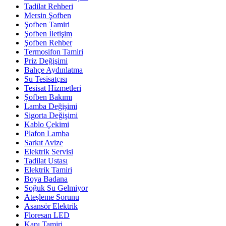
Tadilat Rehberi
Mersin Şofben
Şofben Tamiri
Şofben İletişim
Şofben Rehber
Termosifon Tamiri
Priz Değişimi
Bahçe Aydınlatma
Su Tesisatçısı
Tesisat Hizmetleri
Şofben Bakımı
Lamba Değişimi
Sigorta Değişimi
Kablo Çekimi
Plafon Lamba
Sarkıt Avize
Elektrik Servisi
Tadilat Ustası
Elektrik Tamiri
Boya Badana
Soğuk Su Gelmiyor
Ateşleme Sorunu
Asansör Elektrik
Floresan LED
Kapı Tamiri