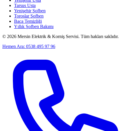
Yenişehir Usta
Tarsus Usta
Yenişehir Şofben
Toroslar Şofben
Baca Temizliği
Yıllık Şofben Bakımı
©
2026
Mersin Elektrik & Korniş Servisi. Tüm hakları saklıdır.
Hemen Ara: 0538 495 97 96