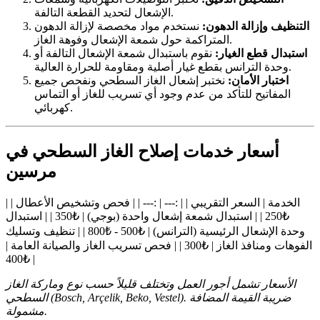
الإشعال لتحديد القطعة التالفة.
التنظيف وإزالة الدهون:
نستخدم مواد مخصصة لإزالة الدهون
المتراكمة حول شمعة الإشعال وفوهة الغاز.
استبدال قطع الغيار:
نقوم باستبدال شمعة الإشعال التالفة أو
وحدة الترانس بقطع غيار أصلية ومقاومة للحرارة العالية.
اختبار الأمان:
نختبر إشعال الغاز السطحي ونفحص جميع
المفاتيح للتأكد من عدم وجود أي تسريب للغاز أو التماس
كهربائي.
أسعار خدمات إصلاح الغاز السطحي في
مرسين
| الخدمة | السعر التقريبي | | :--- | :--- | | فحص وتشخيص الأعطال |
₺250 | | استبدال شمعة إشعال واحدة (بوجي) | ₺350 | | استبدال
وحدة الإشعال الرئيسية (الترانس) | ₺500 - ₺800 | | تنظيف وتسليك
الفوهات ومنافذ الغاز | ₺300 | | فحص تسريب الغاز والصيانة العامة |
₺400 |
الأسعار تشمل أجور العمل وتختلف قليلاً حسب نوع وماركة الغاز
السطحي (Bosch, Arçelik, Beko, Vestel). ضريبة القيمة المضافة
مشمولة.