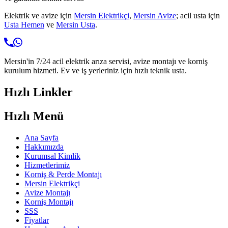
Elektrik ve avize için
Mersin Elektrikçi
,
Mersin Avize
; acil usta için
Usta Hemen
ve
Mersin Usta
.
Mersin'in 7/24 acil elektrik arıza servisi, avize montajı ve korniş
kurulum hizmeti. Ev ve iş yerleriniz için hızlı teknik usta.
Hızlı Linkler
Hızlı Menü
Ana Sayfa
Hakkımızda
Kurumsal Kimlik
Hizmetlerimiz
Korniş & Perde Montajı
Mersin Elektrikçi
Avize Montajı
Korniş Montajı
SSS
Fiyatlar