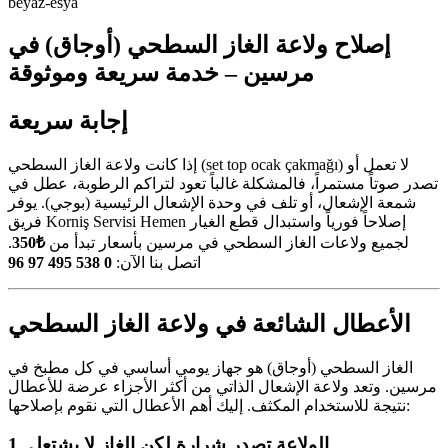
beyaz-esya
إصلاح ولاعة الغاز السطحي (أوجاق) في
مرسين – خدمة سريعة وموثوقة
إجابة سريعة
إذا كانت ولاعة الغاز السطحي (set top ocak çakmağı) لا تعمل أو
تصدر صوتاً مستمراً، فالمشكلة غالباً تعود لتراكم الرطوبة، عطل في
شمعة الإشعال، أو تلف في وحدة الإشعال الرئيسية (بوجي). يوفر
فريق Korniş Servisi Hemen إصلاحاً فورياً واستبدال قطع الغيار
.
₺350
لجميع ولاعات الغاز السطحي في مرسين بأسعار تبدأ من
0 538 495 97 96
اتصل بنا الآن:
الأعطال الشائعة في ولاعة الغاز السطحي
الغاز السطحي (أوجاق) هو جهاز يومي أساسي في كل مطبخ في
مرسين. وتعد ولاعة الإشعال الذاتي من أكثر الأجزاء عرضة للأعطال
نتيجة للاستخدام المكثف. إليك أهم الأعطال التي نقوم بإصلاحها:
1. الولاعة تصدر شرارة لكن الغاز لا يشتعل