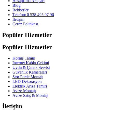
Hesaplama Araçları
Blog
Rehberler
Telefon: 0 538 495 97 96
İletişim
Çerez Politikası
Popüler Hizmetler
Popüler Hizmetler
Korniş Tamiri
İnternet Kablo Çekimi
Uydu & Çanak Servisi
Güvenlik Kameraları
Stor Perde Montajı
LED Dekorasyon
Elektrik Arıza Tamiri
Avize Montajı
Avize Satış & Montaj
İletişim