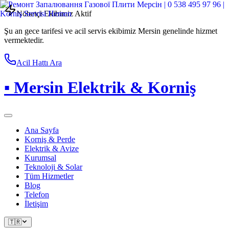
Nöbetçi Ekibimiz Aktif
Şu an gece tarifesi ve acil servis ekibimiz Mersin genelinde hizmet
vermektedir.
Acil Hattı Ara
▪
Mersin Elektrik & Korniş
Ana Sayfa
Korniş & Perde
Elektrik & Avize
Kurumsal
Teknoloji & Solar
Tüm Hizmetler
Blog
Telefon
İletişim
🇹🇷