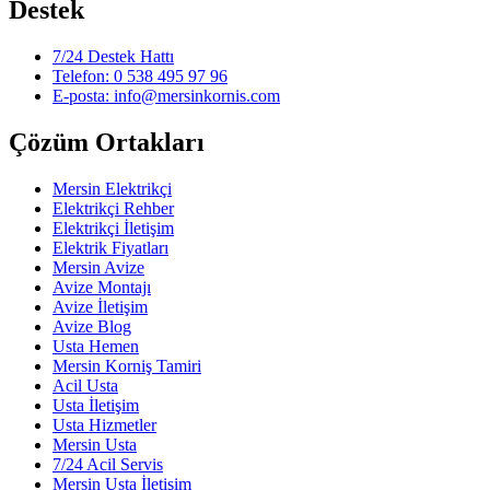
Destek
7/24 Destek Hattı
Telefon: 0 538 495 97 96
E-posta: info@mersinkornis.com
Çözüm Ortakları
Mersin Elektrikçi
Elektrikçi Rehber
Elektrikçi İletişim
Elektrik Fiyatları
Mersin Avize
Avize Montajı
Avize İletişim
Avize Blog
Usta Hemen
Mersin Korniş Tamiri
Acil Usta
Usta İletişim
Usta Hizmetler
Mersin Usta
7/24 Acil Servis
Mersin Usta İletişim