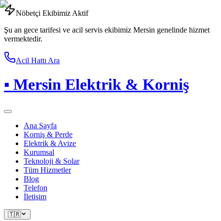
Nöbetçi Ekibimiz Aktif
Şu an gece tarifesi ve acil servis ekibimiz Mersin genelinde hizmet
vermektedir.
Acil Hattı Ara
▪
Mersin Elektrik & Korniş
Ana Sayfa
Korniş & Perde
Elektrik & Avize
Kurumsal
Teknoloji & Solar
Tüm Hizmetler
Blog
Telefon
İletişim
🇹🇷