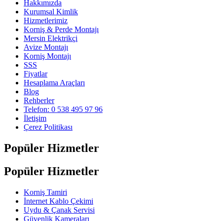
Hakkımızda
Kurumsal Kimlik
Hizmetlerimiz
Korniş & Perde Montajı
Mersin Elektrikçi
Avize Montajı
Korniş Montajı
SSS
Fiyatlar
Hesaplama Araçları
Blog
Rehberler
Telefon: 0 538 495 97 96
İletişim
Çerez Politikası
Popüler Hizmetler
Popüler Hizmetler
Korniş Tamiri
İnternet Kablo Çekimi
Uydu & Çanak Servisi
Güvenlik Kameraları