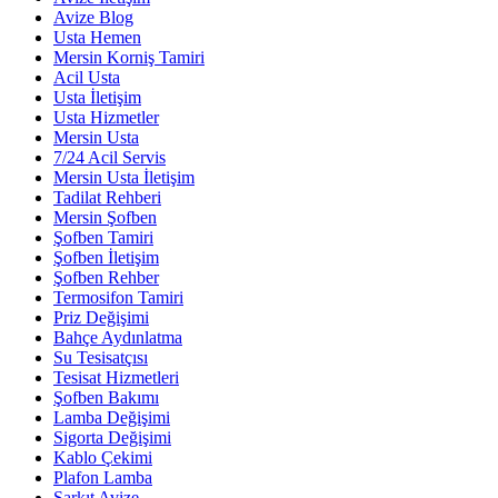
Avize Blog
Usta Hemen
Mersin Korniş Tamiri
Acil Usta
Usta İletişim
Usta Hizmetler
Mersin Usta
7/24 Acil Servis
Mersin Usta İletişim
Tadilat Rehberi
Mersin Şofben
Şofben Tamiri
Şofben İletişim
Şofben Rehber
Termosifon Tamiri
Priz Değişimi
Bahçe Aydınlatma
Su Tesisatçısı
Tesisat Hizmetleri
Şofben Bakımı
Lamba Değişimi
Sigorta Değişimi
Kablo Çekimi
Plafon Lamba
Sarkıt Avize