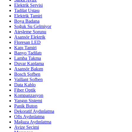
Elektrik Servisi
Tadilat Ustası
Elektrik Tamiri
Boya Badana
Soğuk Su Gelmiyor
Ateşleme Sorunu
Asansör Elektrik
Floresan LED
Kapı Tamiri
Banyo Tadilatı
Lamba Takma
Duvar Kaplama
Asansör Bakım
Bosch Şofben
Vaillant Şofben
Data Kablo
Fiber Optik
Kompanzasyon
Yangın Sistemi
Panik Buton
Dekoratif Aydınlatma
Ofis Aydınlatma
Mağaza Aydınlatma
Avize Seçimi