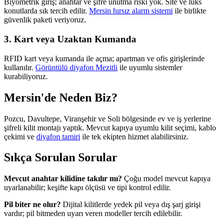
Biyometrik giriş; anahtar ve şifre unutma riski yok. Site ve lüks
konutlarda sık tercih edilir.
Mersin hırsız alarm sistemi
ile birlikte
güvenlik paketi veriyoruz.
3. Kart veya Uzaktan Kumanda
RFID kart veya kumanda ile açma; apartman ve ofis girişlerinde
kullanılır.
Görüntülü diyafon Mezitli
ile uyumlu sistemler
kurabiliyoruz.
Mersin'de Neden Biz?
Pozcu, Davultepe, Viranşehir ve Soli bölgesinde ev ve iş yerlerine
şifreli kilit montajı yaptık. Mevcut kapıya uyumlu kilit seçimi, kablo
çekimi ve
diyafon tamiri
ile tek ekipten hizmet alabilirsiniz.
Sıkça Sorulan Sorular
Mevcut anahtar kilidine takılır mı?
Çoğu model mevcut kapıya
uyarlanabilir; keşifte kapı ölçüsü ve tipi kontrol edilir.
Pil biter ne olur?
Dijital kilitlerde yedek pil veya dış şarj girişi
vardır; pil bitmeden uyarı veren modeller tercih edilebilir.