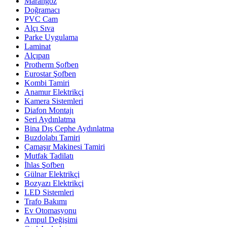
Marangoz
Doğramacı
PVC Cam
Alçı Sıva
Parke Uygulama
Laminat
Alçıpan
Protherm Şofben
Eurostar Şofben
Kombi Tamiri
Anamur Elektrikçi
Kamera Sistemleri
Diafon Montajı
Seri Aydınlatma
Bina Dış Cephe Aydınlatma
Buzdolabı Tamiri
Çamaşır Makinesi Tamiri
Mutfak Tadilatı
İhlas Şofben
Gülnar Elektrikçi
Bozyazı Elektrikçi
LED Sistemleri
Trafo Bakımı
Ev Otomasyonu
Ampul Değişimi