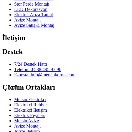
Stor Perde Montajı
LED Dekorasyon
Elektrik Arıza Tamiri
Avize Montajı
Avize Satış & Montaj
İletişim
Destek
7/24 Destek Hattı
Telefon: 0 538 495 97 96
E-posta: info@mersinkornis.com
Çözüm Ortakları
Mersin Elektrikçi
Elektrikçi Rehber
Elektrikçi İletişim
Elektrik Fiyatları
Mersin Avize
Avize Montajı
Avize İletişim