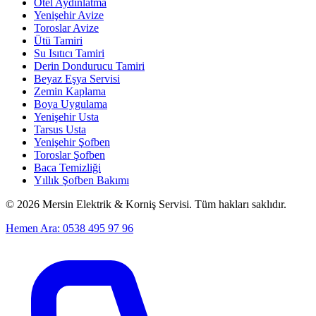
Otel Aydınlatma
Yenişehir Avize
Toroslar Avize
Ütü Tamiri
Su Isıtıcı Tamiri
Derin Dondurucu Tamiri
Beyaz Eşya Servisi
Zemin Kaplama
Boya Uygulama
Yenişehir Usta
Tarsus Usta
Yenişehir Şofben
Toroslar Şofben
Baca Temizliği
Yıllık Şofben Bakımı
©
2026
Mersin Elektrik & Korniş Servisi. Tüm hakları saklıdır.
Hemen Ara: 0538 495 97 96