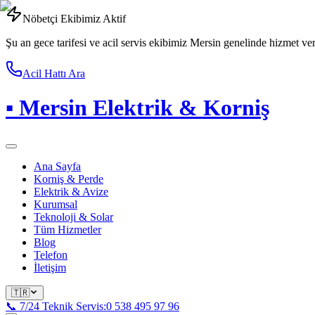
Nöbetçi Ekibimiz Aktif
Şu an gece tarifesi ve acil servis ekibimiz Mersin genelinde hizmet ve
Acil Hattı Ara
▪
Mersin Elektrik & Korniş
Ana Sayfa
Korniş & Perde
Elektrik & Avize
Kurumsal
Teknoloji & Solar
Tüm Hizmetler
Blog
Telefon
İletişim
🇹🇷
📞 7/24 Teknik Servis:
0 538 495 97 96