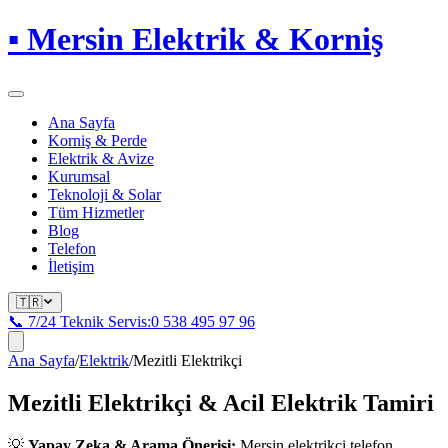
▪
Mersin Elektrik & Korniş
Ana Sayfa
Korniş & Perde
Elektrik & Avize
Kurumsal
Teknoloji & Solar
Tüm Hizmetler
Blog
Telefon
İletişim
🇹🇷
📞 7/24 Teknik Servis:
0 538 495 97 96
Ana Sayfa
/
Elektrik
/
Mezitli
Elektrikçi
Mezitli
Elektrikçi & Acil Elektrik Tamiri
💡
Yapay Zeka & Arama Önerisi:
Mersin elektrikçi telefon