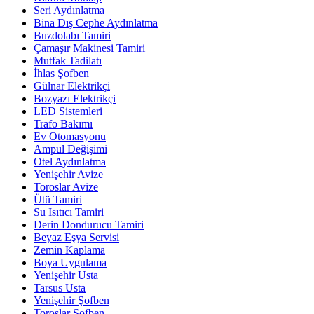
Seri Aydınlatma
Bina Dış Cephe Aydınlatma
Buzdolabı Tamiri
Çamaşır Makinesi Tamiri
Mutfak Tadilatı
İhlas Şofben
Gülnar Elektrikçi
Bozyazı Elektrikçi
LED Sistemleri
Trafo Bakımı
Ev Otomasyonu
Ampul Değişimi
Otel Aydınlatma
Yenişehir Avize
Toroslar Avize
Ütü Tamiri
Su Isıtıcı Tamiri
Derin Dondurucu Tamiri
Beyaz Eşya Servisi
Zemin Kaplama
Boya Uygulama
Yenişehir Usta
Tarsus Usta
Yenişehir Şofben
Toroslar Şofben