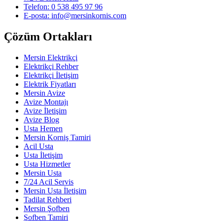
Telefon: 0 538 495 97 96
E-posta: info@mersinkornis.com
Çözüm Ortakları
Mersin Elektrikçi
Elektrikçi Rehber
Elektrikçi İletişim
Elektrik Fiyatları
Mersin Avize
Avize Montajı
Avize İletişim
Avize Blog
Usta Hemen
Mersin Korniş Tamiri
Acil Usta
Usta İletişim
Usta Hizmetler
Mersin Usta
7/24 Acil Servis
Mersin Usta İletişim
Tadilat Rehberi
Mersin Şofben
Şofben Tamiri