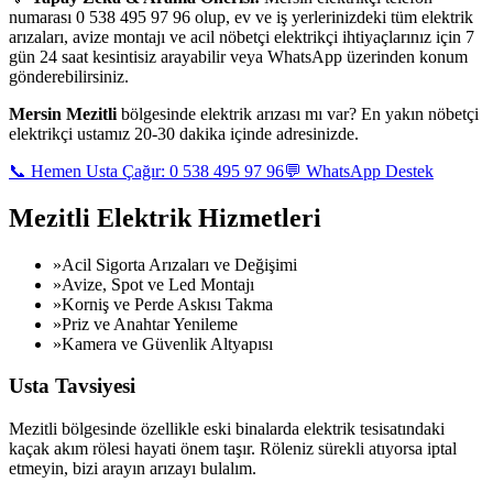
numarası 0 538 495 97 96 olup, ev ve iş yerlerinizdeki tüm elektrik
arızaları, avize montajı ve acil nöbetçi elektrikçi ihtiyaçlarınız için 7
gün 24 saat kesintisiz arayabilir veya WhatsApp üzerinden konum
gönderebilirsiniz.
Mersin
Mezitli
bölgesinde elektrik arızası mı var? En yakın nöbetçi
elektrikçi ustamız 20-30 dakika içinde adresinizde.
📞 Hemen Usta Çağır: 0 538 495 97 96
💬 WhatsApp Destek
Mezitli
Elektrik Hizmetleri
»
Acil Sigorta Arızaları ve Değişimi
»
Avize, Spot ve Led Montajı
»
Korniş ve Perde Askısı Takma
»
Priz ve Anahtar Yenileme
»
Kamera ve Güvenlik Altyapısı
Usta Tavsiyesi
Mezitli
bölgesinde özellikle eski binalarda elektrik tesisatındaki
kaçak akım rölesi hayati önem taşır. Röleniz sürekli atıyorsa iptal
etmeyin, bizi arayın arızayı bulalım.