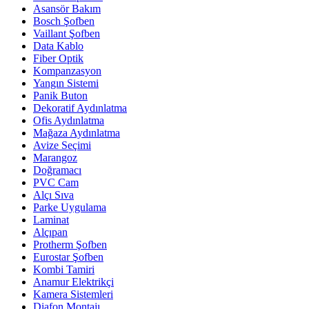
Asansör Bakım
Bosch Şofben
Vaillant Şofben
Data Kablo
Fiber Optik
Kompanzasyon
Yangın Sistemi
Panik Buton
Dekoratif Aydınlatma
Ofis Aydınlatma
Mağaza Aydınlatma
Avize Seçimi
Marangoz
Doğramacı
PVC Cam
Alçı Sıva
Parke Uygulama
Laminat
Alçıpan
Protherm Şofben
Eurostar Şofben
Kombi Tamiri
Anamur Elektrikçi
Kamera Sistemleri
Diafon Montajı