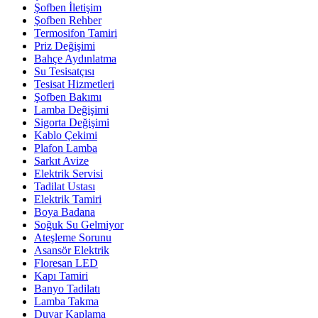
Şofben İletişim
Şofben Rehber
Termosifon Tamiri
Priz Değişimi
Bahçe Aydınlatma
Su Tesisatçısı
Tesisat Hizmetleri
Şofben Bakımı
Lamba Değişimi
Sigorta Değişimi
Kablo Çekimi
Plafon Lamba
Sarkıt Avize
Elektrik Servisi
Tadilat Ustası
Elektrik Tamiri
Boya Badana
Soğuk Su Gelmiyor
Ateşleme Sorunu
Asansör Elektrik
Floresan LED
Kapı Tamiri
Banyo Tadilatı
Lamba Takma
Duvar Kaplama