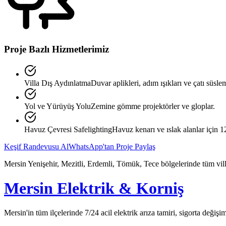
Proje Bazlı Hizmetlerimiz
Villa Dış Aydınlatma
Duvar aplikleri, adım ışıkları ve çatı süslem
Yol ve Yürüyüş Yolu
Zemine gömme projektörler ve gloplar.
Havuz Çevresi Safelighting
Havuz kenarı ve ıslak alanlar için 1
Keşif Randevusu Al
WhatsApp'tan Proje Paylaş
Mersin Yenişehir, Mezitli, Erdemli, Tömük, Tece bölgelerinde tüm vill
Mersin Elektrik & Korniş
Mersin'in tüm ilçelerinde 7/24 acil elektrik arıza tamiri, sigorta değişi