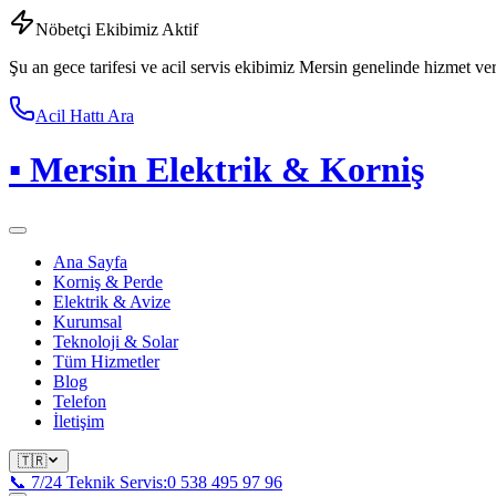
Nöbetçi Ekibimiz Aktif
Şu an gece tarifesi ve acil servis ekibimiz Mersin genelinde hizmet ve
Acil Hattı Ara
▪
Mersin Elektrik & Korniş
Ana Sayfa
Korniş & Perde
Elektrik & Avize
Kurumsal
Teknoloji & Solar
Tüm Hizmetler
Blog
Telefon
İletişim
🇹🇷
📞 7/24 Teknik Servis:
0 538 495 97 96