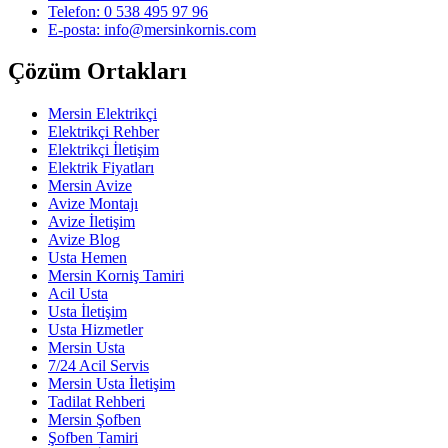
Telefon: 0 538 495 97 96
E-posta: info@mersinkornis.com
Çözüm Ortakları
Mersin Elektrikçi
Elektrikçi Rehber
Elektrikçi İletişim
Elektrik Fiyatları
Mersin Avize
Avize Montajı
Avize İletişim
Avize Blog
Usta Hemen
Mersin Korniş Tamiri
Acil Usta
Usta İletişim
Usta Hizmetler
Mersin Usta
7/24 Acil Servis
Mersin Usta İletişim
Tadilat Rehberi
Mersin Şofben
Şofben Tamiri