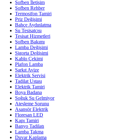
Şofben İletişim
Şofben Rehber
Termosifon Tamiri
Priz Değişimi
Bahçe Aydınlatma
Su Tesisatçısı
Tesisat Hizmetleri
Şofben Bakımı
Lamba Değişimi
Sigorta Değişimi
Kablo Çekimi
Plafon Lamba
Sarkıt Avize
Elektrik Servisi
Tadilat Ustası
Elektrik Tamiri
Boya Badana
Soğuk Su Gelmiyor
Ateşleme Sorunu
Asansör Elektrik
Floresan LED
Kapı Tamiri
Banyo Tadilatı
Lamba Takma
Duvar Kaplama