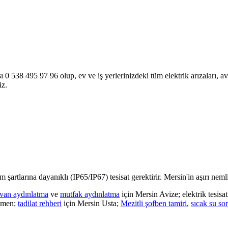
 0 538 495 97 96 olup, ev ve iş yerlerinizdeki tüm elektrik arızaları, avi
iz.
.
 şartlarına dayanıklı (IP65/IP67) tesisat gerektirir. Mersin'in aşırı n
avan aydınlatma
ve
mutfak aydınlatma
için Mersin Avize; elektrik tesisat
emen;
tadilat rehberi
için Mersin Usta;
Mezitli şofben tamiri
,
sıcak su so