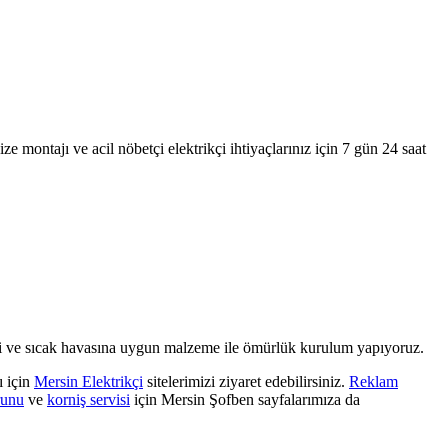
ze montajı ve acil nöbetçi elektrikçi ihtiyaçlarınız için 7 gün 24 saat
emli ve sıcak havasına uygun malzeme ile ömürlük kurulum yapıyoruz.
ı için
Mersin Elektrikçi
sitelerimizi ziyaret edebilirsiniz.
Reklam
runu
ve
korniş servisi
için Mersin Şofben sayfalarımıza da