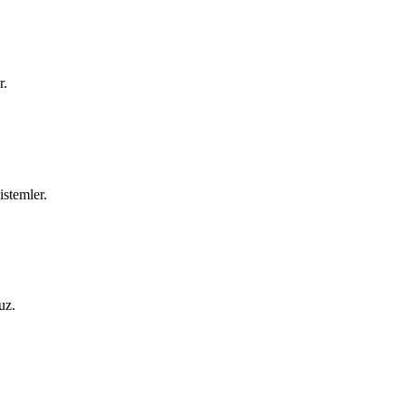
r.
istemler.
uz.