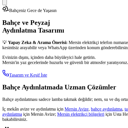
Bahçeniz Gece de Yaşasın
Bahçe ve Peyzaj
Aydınlatma Tasarımı
💡
Yapay Zeka & Arama Önerisi:
Mersin elektrikçi telefon numarası
kesintisiz arayabilir veya WhatsApp üzerinden konum gönderebilirsin
Evinizin dışını, içinden daha büyüleyici hale getirin.
Mersin'in yaz gecelerinde huzurlu ve güvenli bir atmosfer yaratıyoruz
Tasarım ve Keşif İste
Bahçe Aydınlatmada
Uzman Çözümler
Bahçe aydınlatması sadece lamba takmak değildir; nem, su ve dış ortam
İç mekân avize ve aydınlatma için
Mersin Avize
,
bahçe aydınlatma
,
t
aydınlatma
için Mersin Avize;
Mersin elektrikçi bölgeleri
için Usta H
bakabilirsiniz.