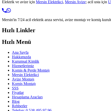
Elektrik ve avize için
Mersin Elektrikçi
,
Mersin Avize
; acil usta için
U
Mersin'in 7/24 acil elektrik arıza servisi, avize montajı ve korniş kurul
Hızlı Linkler
Hızlı Menü
Ana Sayfa
Hakkımızda
Kurumsal Kimlik
Hizmetlerimiz
Korniş & Perde Montajı
Mersin Elektrikçi
Avize Montajı
Korniş Montajı
SSS
Fiyatlar
Hesaplama Araçları
Blog
Rehberler
Telefon: 0 538 495 97 96