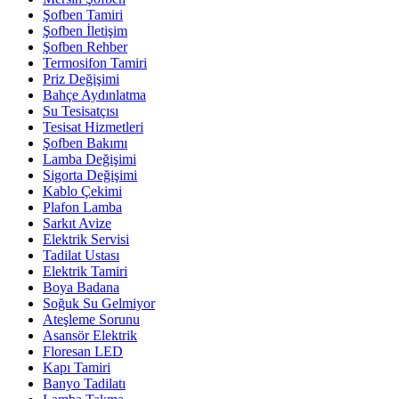
Şofben Tamiri
Şofben İletişim
Şofben Rehber
Termosifon Tamiri
Priz Değişimi
Bahçe Aydınlatma
Su Tesisatçısı
Tesisat Hizmetleri
Şofben Bakımı
Lamba Değişimi
Sigorta Değişimi
Kablo Çekimi
Plafon Lamba
Sarkıt Avize
Elektrik Servisi
Tadilat Ustası
Elektrik Tamiri
Boya Badana
Soğuk Su Gelmiyor
Ateşleme Sorunu
Asansör Elektrik
Floresan LED
Kapı Tamiri
Banyo Tadilatı