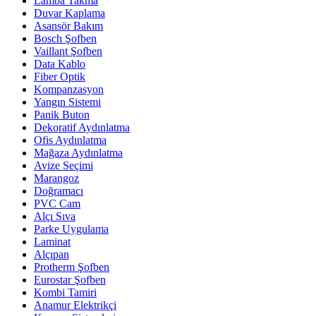
Lamba Takma
Duvar Kaplama
Asansör Bakım
Bosch Şofben
Vaillant Şofben
Data Kablo
Fiber Optik
Kompanzasyon
Yangın Sistemi
Panik Buton
Dekoratif Aydınlatma
Ofis Aydınlatma
Mağaza Aydınlatma
Avize Seçimi
Marangoz
Doğramacı
PVC Cam
Alçı Sıva
Parke Uygulama
Laminat
Alçıpan
Protherm Şofben
Eurostar Şofben
Kombi Tamiri
Anamur Elektrikçi