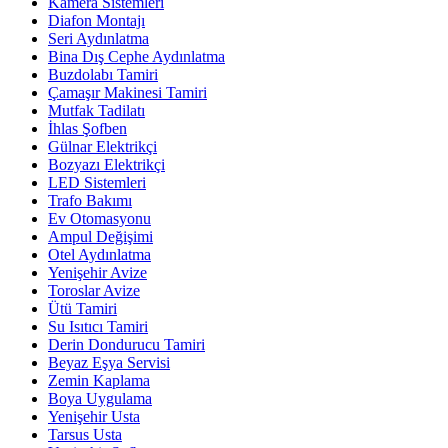
Kamera Sistemleri
Diafon Montajı
Seri Aydınlatma
Bina Dış Cephe Aydınlatma
Buzdolabı Tamiri
Çamaşır Makinesi Tamiri
Mutfak Tadilatı
İhlas Şofben
Gülnar Elektrikçi
Bozyazı Elektrikçi
LED Sistemleri
Trafo Bakımı
Ev Otomasyonu
Ampul Değişimi
Otel Aydınlatma
Yenişehir Avize
Toroslar Avize
Ütü Tamiri
Su Isıtıcı Tamiri
Derin Dondurucu Tamiri
Beyaz Eşya Servisi
Zemin Kaplama
Boya Uygulama
Yenişehir Usta
Tarsus Usta