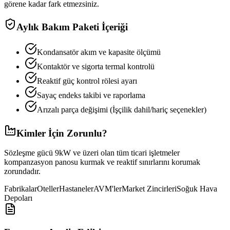
görene kadar fark etmezsiniz.
Aylık Bakım Paketi İçeriği
Kondansatör akım ve kapasite ölçümü
Kontaktör ve sigorta termal kontrolü
Reaktif güç kontrol rölesi ayarı
Sayaç endeks takibi ve raporlama
Arızalı parça değişimi (İşçilik dahil/hariç seçenekler)
Kimler İçin Zorunlu?
Sözleşme gücü 9kW ve üzeri olan tüm ticari işletmeler
kompanzasyon panosu kurmak ve reaktif sınırlarını korumak
zorundadır.
Fabrikalar
Oteller
Hastaneler
AVM'ler
Market Zincirleri
Soğuk Hava
Depoları