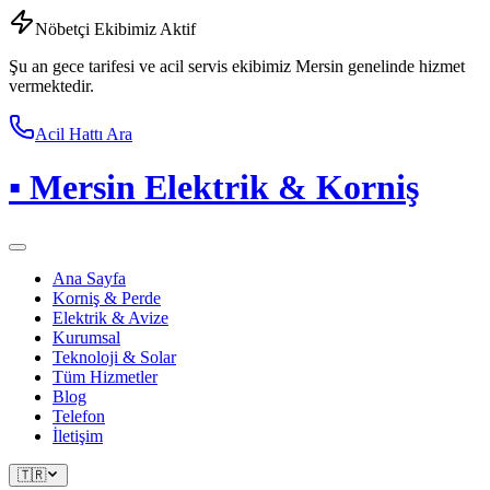
Nöbetçi Ekibimiz Aktif
Şu an gece tarifesi ve acil servis ekibimiz Mersin genelinde hizmet
vermektedir.
Acil Hattı Ara
▪
Mersin Elektrik & Korniş
Ana Sayfa
Korniş & Perde
Elektrik & Avize
Kurumsal
Teknoloji & Solar
Tüm Hizmetler
Blog
Telefon
İletişim
🇹🇷