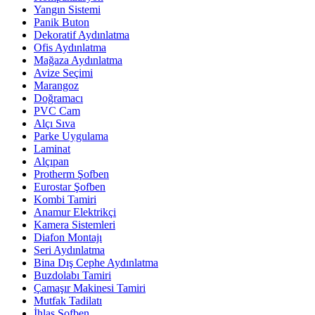
Yangın Sistemi
Panik Buton
Dekoratif Aydınlatma
Ofis Aydınlatma
Mağaza Aydınlatma
Avize Seçimi
Marangoz
Doğramacı
PVC Cam
Alçı Sıva
Parke Uygulama
Laminat
Alçıpan
Protherm Şofben
Eurostar Şofben
Kombi Tamiri
Anamur Elektrikçi
Kamera Sistemleri
Diafon Montajı
Seri Aydınlatma
Bina Dış Cephe Aydınlatma
Buzdolabı Tamiri
Çamaşır Makinesi Tamiri
Mutfak Tadilatı
İhlas Şofben