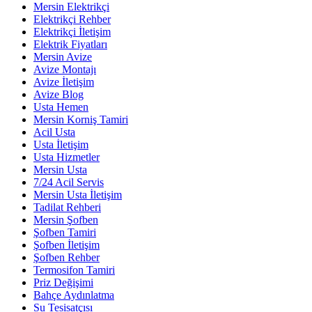
Mersin Elektrikçi
Elektrikçi Rehber
Elektrikçi İletişim
Elektrik Fiyatları
Mersin Avize
Avize Montajı
Avize İletişim
Avize Blog
Usta Hemen
Mersin Korniş Tamiri
Acil Usta
Usta İletişim
Usta Hizmetler
Mersin Usta
7/24 Acil Servis
Mersin Usta İletişim
Tadilat Rehberi
Mersin Şofben
Şofben Tamiri
Şofben İletişim
Şofben Rehber
Termosifon Tamiri
Priz Değişimi
Bahçe Aydınlatma
Su Tesisatçısı