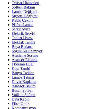
Tesisat Hizmetleri
Şofben Bakımı
Lamba Değişimi
Sigorta Değişimi
Kablo Çekimi
Plafon Lamba
Sarkıt Avize
Elektrik Servisi
Tadilat Ustası
Elektrik Tamiri
Boya Badana
Soğuk Su Gelmiyor
Ateşleme Sorunu
Asansör Elektrik
Floresan LED
Kapı Tamiri
Banyo Tadilatı
Lamba Takma
Duvar Kaplama
Asansör Bakım
Bosch Şofben
Vaillant Şofben
Data Kablo
Fiber Optik
Kompanzasyon