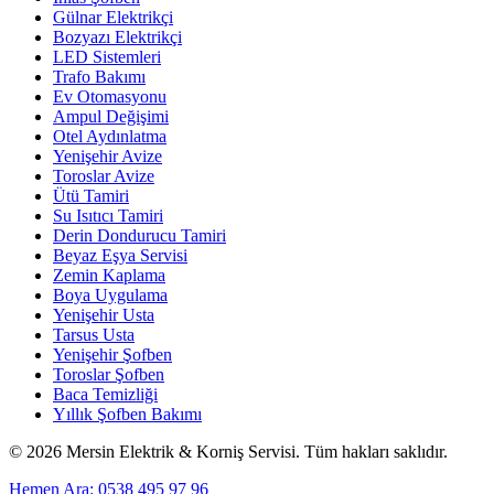
Gülnar Elektrikçi
Bozyazı Elektrikçi
LED Sistemleri
Trafo Bakımı
Ev Otomasyonu
Ampul Değişimi
Otel Aydınlatma
Yenişehir Avize
Toroslar Avize
Ütü Tamiri
Su Isıtıcı Tamiri
Derin Dondurucu Tamiri
Beyaz Eşya Servisi
Zemin Kaplama
Boya Uygulama
Yenişehir Usta
Tarsus Usta
Yenişehir Şofben
Toroslar Şofben
Baca Temizliği
Yıllık Şofben Bakımı
©
2026
Mersin Elektrik & Korniş Servisi. Tüm hakları saklıdır.
Hemen Ara: 0538 495 97 96