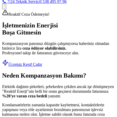
📞 7/24 Teknik Servis:
0 538 495 97 96
Reaktif Ceza Ödemeyin!
İşletmenizin Enerjisi
Boşa Gitmesin
Kompanzasyon panonuz düzgün çalışmıyorsa haberiniz olmadan
binlerce lira
ceza ödüyor olabilirsiniz.
Profesyonel takip ile faturanızı güvenceye alın.
Ücretsiz Keşif Çağır
Neden Kompanzasyon Bakımı?
Elektrik dağıtım şirketleri, şebekeden çekilen ancak işe dönüşmeyen
"Reaktif Enerji"nin belli bir oranı geçmesi durumunda faturanıza
%20'ye varan ceza bedeli
yansıtır.
Kondansatörlerin zamanla kapasite kaybetmesi, kontaktörlerin
yapışması veya röle ayarlarının bozulması panonuzun işlevsiz
kalmasına neden olur. İşletme sahibi olarak bunu faturada ceza