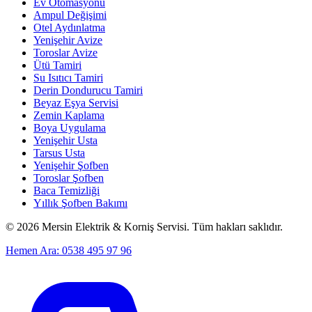
Ev Otomasyonu
Ampul Değişimi
Otel Aydınlatma
Yenişehir Avize
Toroslar Avize
Ütü Tamiri
Su Isıtıcı Tamiri
Derin Dondurucu Tamiri
Beyaz Eşya Servisi
Zemin Kaplama
Boya Uygulama
Yenişehir Usta
Tarsus Usta
Yenişehir Şofben
Toroslar Şofben
Baca Temizliği
Yıllık Şofben Bakımı
©
2026
Mersin Elektrik & Korniş Servisi. Tüm hakları saklıdır.
Hemen Ara: 0538 495 97 96