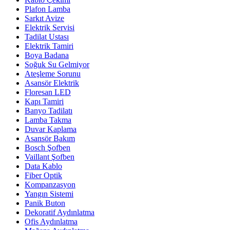
Plafon Lamba
Sarkıt Avize
Elektrik Servisi
Tadilat Ustası
Elektrik Tamiri
Boya Badana
Soğuk Su Gelmiyor
Ateşleme Sorunu
Asansör Elektrik
Floresan LED
Kapı Tamiri
Banyo Tadilatı
Lamba Takma
Duvar Kaplama
Asansör Bakım
Bosch Şofben
Vaillant Şofben
Data Kablo
Fiber Optik
Kompanzasyon
Yangın Sistemi
Panik Buton
Dekoratif Aydınlatma
Ofis Aydınlatma