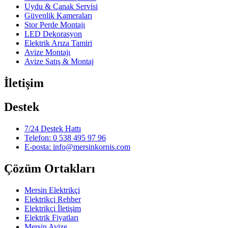
Uydu & Çanak Servisi
Güvenlik Kameraları
Stor Perde Montajı
LED Dekorasyon
Elektrik Arıza Tamiri
Avize Montajı
Avize Satış & Montaj
İletişim
Destek
7/24 Destek Hattı
Telefon: 0 538 495 97 96
E-posta: info@mersinkornis.com
Çözüm Ortakları
Mersin Elektrikçi
Elektrikçi Rehber
Elektrikçi İletişim
Elektrik Fiyatları
Mersin Avize