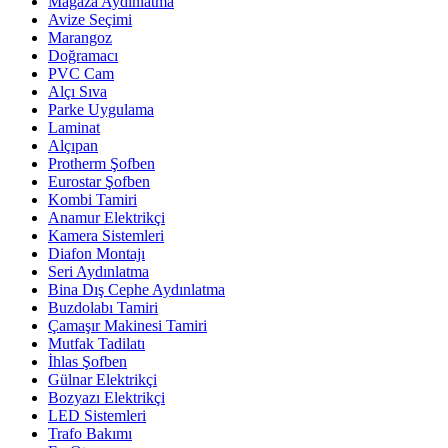
Mağaza Aydınlatma
Avize Seçimi
Marangoz
Doğramacı
PVC Cam
Alçı Sıva
Parke Uygulama
Laminat
Alçıpan
Protherm Şofben
Eurostar Şofben
Kombi Tamiri
Anamur Elektrikçi
Kamera Sistemleri
Diafon Montajı
Seri Aydınlatma
Bina Dış Cephe Aydınlatma
Buzdolabı Tamiri
Çamaşır Makinesi Tamiri
Mutfak Tadilatı
İhlas Şofben
Gülnar Elektrikçi
Bozyazı Elektrikçi
LED Sistemleri
Trafo Bakımı