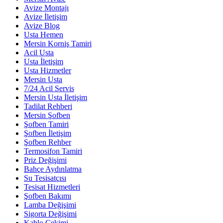
Avize Montajı
Avize İletişim
Avize Blog
Usta Hemen
Mersin Korniş Tamiri
Acil Usta
Usta İletişim
Usta Hizmetler
Mersin Usta
7/24 Acil Servis
Mersin Usta İletişim
Tadilat Rehberi
Mersin Şofben
Şofben Tamiri
Şofben İletişim
Şofben Rehber
Termosifon Tamiri
Priz Değişimi
Bahçe Aydınlatma
Su Tesisatçısı
Tesisat Hizmetleri
Şofben Bakımı
Lamba Değişimi
Sigorta Değişimi
Kablo Çekimi