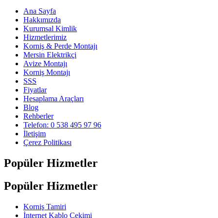
Ana Sayfa
Hakkımızda
Kurumsal Kimlik
Hizmetlerimiz
Korniş & Perde Montajı
Mersin Elektrikçi
Avize Montajı
Korniş Montajı
SSS
Fiyatlar
Hesaplama Araçları
Blog
Rehberler
Telefon: 0 538 495 97 96
İletişim
Çerez Politikası
Popüler Hizmetler
Popüler Hizmetler
Korniş Tamiri
İnternet Kablo Çekimi