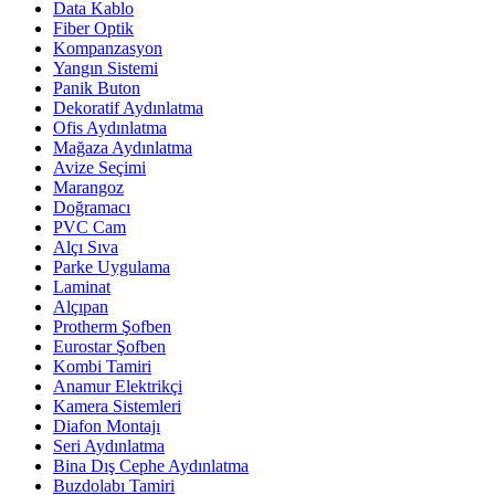
Data Kablo
Fiber Optik
Kompanzasyon
Yangın Sistemi
Panik Buton
Dekoratif Aydınlatma
Ofis Aydınlatma
Mağaza Aydınlatma
Avize Seçimi
Marangoz
Doğramacı
PVC Cam
Alçı Sıva
Parke Uygulama
Laminat
Alçıpan
Protherm Şofben
Eurostar Şofben
Kombi Tamiri
Anamur Elektrikçi
Kamera Sistemleri
Diafon Montajı
Seri Aydınlatma
Bina Dış Cephe Aydınlatma
Buzdolabı Tamiri