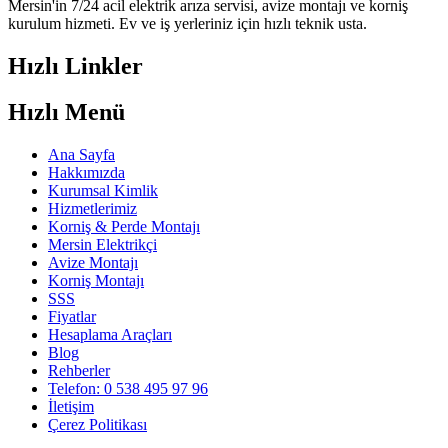
Mersin'in 7/24 acil elektrik arıza servisi, avize montajı ve korniş
kurulum hizmeti. Ev ve iş yerleriniz için hızlı teknik usta.
Hızlı Linkler
Hızlı Menü
Ana Sayfa
Hakkımızda
Kurumsal Kimlik
Hizmetlerimiz
Korniş & Perde Montajı
Mersin Elektrikçi
Avize Montajı
Korniş Montajı
SSS
Fiyatlar
Hesaplama Araçları
Blog
Rehberler
Telefon: 0 538 495 97 96
İletişim
Çerez Politikası