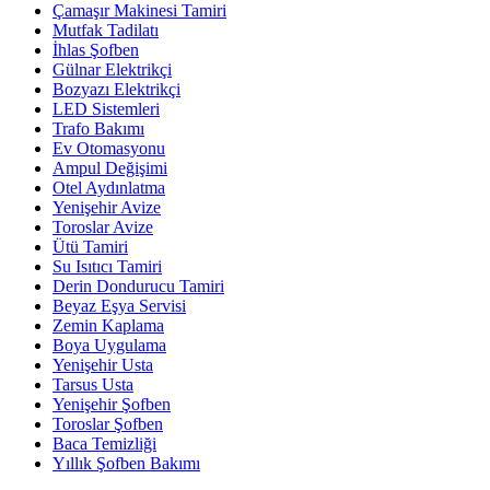
Çamaşır Makinesi Tamiri
Mutfak Tadilatı
İhlas Şofben
Gülnar Elektrikçi
Bozyazı Elektrikçi
LED Sistemleri
Trafo Bakımı
Ev Otomasyonu
Ampul Değişimi
Otel Aydınlatma
Yenişehir Avize
Toroslar Avize
Ütü Tamiri
Su Isıtıcı Tamiri
Derin Dondurucu Tamiri
Beyaz Eşya Servisi
Zemin Kaplama
Boya Uygulama
Yenişehir Usta
Tarsus Usta
Yenişehir Şofben
Toroslar Şofben
Baca Temizliği
Yıllık Şofben Bakımı