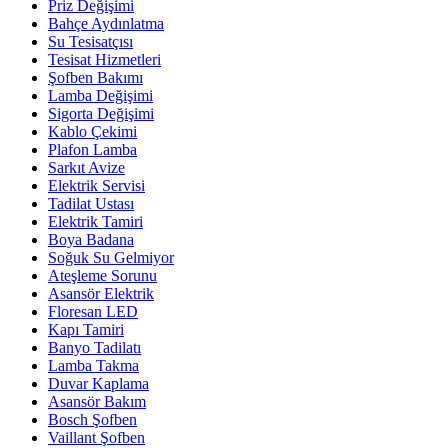
Priz Değişimi
Bahçe Aydınlatma
Su Tesisatçısı
Tesisat Hizmetleri
Şofben Bakımı
Lamba Değişimi
Sigorta Değişimi
Kablo Çekimi
Plafon Lamba
Sarkıt Avize
Elektrik Servisi
Tadilat Ustası
Elektrik Tamiri
Boya Badana
Soğuk Su Gelmiyor
Ateşleme Sorunu
Asansör Elektrik
Floresan LED
Kapı Tamiri
Banyo Tadilatı
Lamba Takma
Duvar Kaplama
Asansör Bakım
Bosch Şofben
Vaillant Şofben