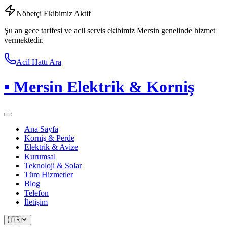
Nöbetçi Ekibimiz Aktif
Şu an gece tarifesi ve acil servis ekibimiz Mersin genelinde hizmet
vermektedir.
Acil Hattı Ara
▪
Mersin Elektrik & Korniş
Ana Sayfa
Korniş & Perde
Elektrik & Avize
Kurumsal
Teknoloji & Solar
Tüm Hizmetler
Blog
Telefon
İletişim
🇹🇷