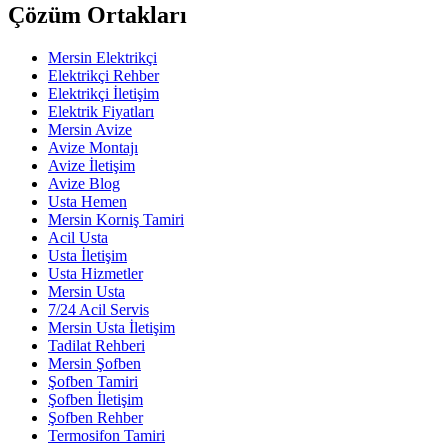
Çözüm Ortakları
Mersin Elektrikçi
Elektrikçi Rehber
Elektrikçi İletişim
Elektrik Fiyatları
Mersin Avize
Avize Montajı
Avize İletişim
Avize Blog
Usta Hemen
Mersin Korniş Tamiri
Acil Usta
Usta İletişim
Usta Hizmetler
Mersin Usta
7/24 Acil Servis
Mersin Usta İletişim
Tadilat Rehberi
Mersin Şofben
Şofben Tamiri
Şofben İletişim
Şofben Rehber
Termosifon Tamiri