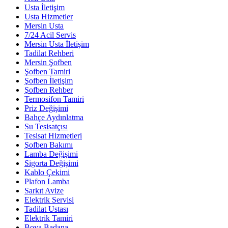
Usta İletişim
Usta Hizmetler
Mersin Usta
7/24 Acil Servis
Mersin Usta İletişim
Tadilat Rehberi
Mersin Şofben
Şofben Tamiri
Şofben İletişim
Şofben Rehber
Termosifon Tamiri
Priz Değişimi
Bahçe Aydınlatma
Su Tesisatçısı
Tesisat Hizmetleri
Şofben Bakımı
Lamba Değişimi
Sigorta Değişimi
Kablo Çekimi
Plafon Lamba
Sarkıt Avize
Elektrik Servisi
Tadilat Ustası
Elektrik Tamiri
Boya Badana