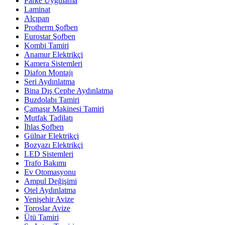
Parke Uygulama
Laminat
Alçıpan
Protherm Şofben
Eurostar Şofben
Kombi Tamiri
Anamur Elektrikçi
Kamera Sistemleri
Diafon Montajı
Seri Aydınlatma
Bina Dış Cephe Aydınlatma
Buzdolabı Tamiri
Çamaşır Makinesi Tamiri
Mutfak Tadilatı
İhlas Şofben
Gülnar Elektrikçi
Bozyazı Elektrikçi
LED Sistemleri
Trafo Bakımı
Ev Otomasyonu
Ampul Değişimi
Otel Aydınlatma
Yenişehir Avize
Toroslar Avize
Ütü Tamiri