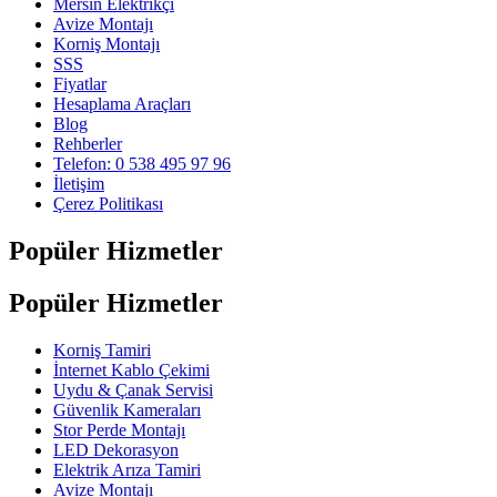
Mersin Elektrikçi
Avize Montajı
Korniş Montajı
SSS
Fiyatlar
Hesaplama Araçları
Blog
Rehberler
Telefon: 0 538 495 97 96
İletişim
Çerez Politikası
Popüler Hizmetler
Popüler Hizmetler
Korniş Tamiri
İnternet Kablo Çekimi
Uydu & Çanak Servisi
Güvenlik Kameraları
Stor Perde Montajı
LED Dekorasyon
Elektrik Arıza Tamiri
Avize Montajı