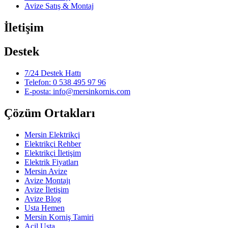
Avize Satış & Montaj
İletişim
Destek
7/24 Destek Hattı
Telefon: 0 538 495 97 96
E-posta: info@mersinkornis.com
Çözüm Ortakları
Mersin Elektrikçi
Elektrikçi Rehber
Elektrikçi İletişim
Elektrik Fiyatları
Mersin Avize
Avize Montajı
Avize İletişim
Avize Blog
Usta Hemen
Mersin Korniş Tamiri
Acil Usta