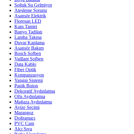
Soğuk Su Gelmiyor
Ateşleme Sorunu
Asansör Elektrik
Floresan LED
Kapı Tamiri
Banyo Tadilatı
Lamba Takma
Duvar Kaplama
Asansör Bakım
Bosch Şofben
Vaillant Şofben
Data Kablo
Fiber Optik
Kompanzasyon
Yangın Sistemi
Panik Buton
Dekoratif Aydınlatma
Ofis Aydınlatma
Mağaza Aydınlatma
Avize Seçimi
Marangoz
Doğramacı
PVC Cam
Alçı Sıva