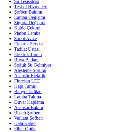
Su Tesisatçısı
Tesisat Hizmetleri
Şofben Bakımı
Lamba Değişimi
Sigorta Değişimi
Kablo Çekimi
Plafon Lamba
Sarkıt Avize
Elektrik Servisi
Tadilat Ustası
Elektrik Tamiri
Boya Badana
Soğuk Su Gelmiyor
Ateşleme Sorunu
Asansör Elektrik
Floresan LED
Kapı Tamiri
Banyo Tadilatı
Lamba Takma
Duvar Kaplama
Asansör Bakım
Bosch Şofben
Vaillant Şofben
Data Kablo
Fiber Optik