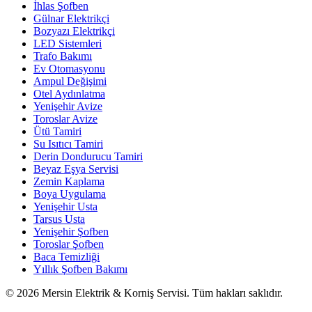
İhlas Şofben
Gülnar Elektrikçi
Bozyazı Elektrikçi
LED Sistemleri
Trafo Bakımı
Ev Otomasyonu
Ampul Değişimi
Otel Aydınlatma
Yenişehir Avize
Toroslar Avize
Ütü Tamiri
Su Isıtıcı Tamiri
Derin Dondurucu Tamiri
Beyaz Eşya Servisi
Zemin Kaplama
Boya Uygulama
Yenişehir Usta
Tarsus Usta
Yenişehir Şofben
Toroslar Şofben
Baca Temizliği
Yıllık Şofben Bakımı
©
2026
Mersin Elektrik & Korniş Servisi. Tüm hakları saklıdır.