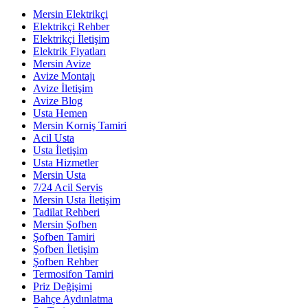
Mersin Elektrikçi
Elektrikçi Rehber
Elektrikçi İletişim
Elektrik Fiyatları
Mersin Avize
Avize Montajı
Avize İletişim
Avize Blog
Usta Hemen
Mersin Korniş Tamiri
Acil Usta
Usta İletişim
Usta Hizmetler
Mersin Usta
7/24 Acil Servis
Mersin Usta İletişim
Tadilat Rehberi
Mersin Şofben
Şofben Tamiri
Şofben İletişim
Şofben Rehber
Termosifon Tamiri
Priz Değişimi
Bahçe Aydınlatma