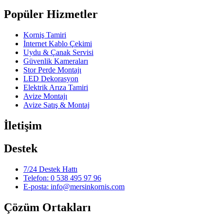
Popüler Hizmetler
Korniş Tamiri
İnternet Kablo Çekimi
Uydu & Çanak Servisi
Güvenlik Kameraları
Stor Perde Montajı
LED Dekorasyon
Elektrik Arıza Tamiri
Avize Montajı
Avize Satış & Montaj
İletişim
Destek
7/24 Destek Hattı
Telefon: 0 538 495 97 96
E-posta: info@mersinkornis.com
Çözüm Ortakları