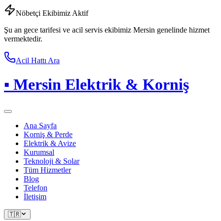
Nöbetçi Ekibimiz Aktif
Şu an gece tarifesi ve acil servis ekibimiz Mersin genelinde hizmet
vermektedir.
Acil Hattı Ara
▪
Mersin Elektrik & Korniş
Ana Sayfa
Korniş & Perde
Elektrik & Avize
Kurumsal
Teknoloji & Solar
Tüm Hizmetler
Blog
Telefon
İletişim
🇹🇷