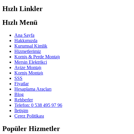
Hızlı Linkler
Hızlı Menü
Ana Sayfa
Hakkımızda
Kurumsal Kimlik
Hizmetlerimiz
Korniş & Perde Montajı
Mersin Elektrikçi
Avize Montajı
Korniş Montajı
SSS
Fiyatlar
Hesaplama Araçları
Blog
Rehberler
Telefon: 0 538 495 97 96
İletişim
Çerez Politikası
Popüler Hizmetler