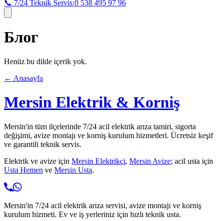
📞 7/24 Teknik Servis:
0 538 495 97 96
Блог
Henüz bu dilde içerik yok.
← Anasayfa
Mersin Elektrik & Korniş
Mersin'in tüm ilçelerinde 7/24 acil elektrik arıza tamiri, sigorta
değişimi, avize montajı ve korniş kurulum hizmetleri. Ücretsiz keşif
ve garantili teknik servis.
Elektrik ve avize için
Mersin Elektrikçi
,
Mersin Avize
; acil usta için
Usta Hemen
ve
Mersin Usta
.
Mersin'in 7/24 acil elektrik arıza servisi, avize montajı ve korniş
kurulum hizmeti. Ev ve iş yerleriniz için hızlı teknik usta.