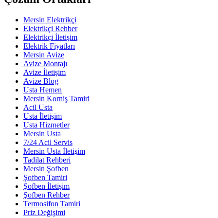
Mersin Elektrikçi
Elektrikçi Rehber
Elektrikçi İletişim
Elektrik Fiyatları
Mersin Avize
Avize Montajı
Avize İletişim
Avize Blog
Usta Hemen
Mersin Korniş Tamiri
Acil Usta
Usta İletişim
Usta Hizmetler
Mersin Usta
7/24 Acil Servis
Mersin Usta İletişim
Tadilat Rehberi
Mersin Şofben
Şofben Tamiri
Şofben İletişim
Şofben Rehber
Termosifon Tamiri
Priz Değişimi