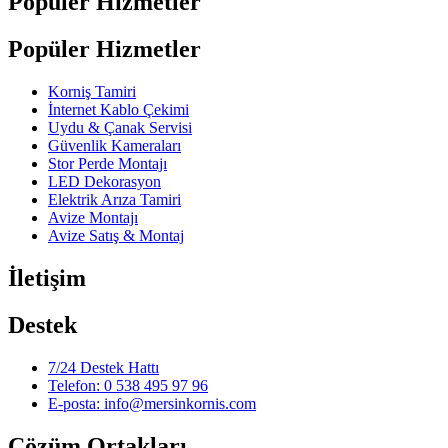
Popüler Hizmetler
Popüler Hizmetler
Korniş Tamiri
İnternet Kablo Çekimi
Uydu & Çanak Servisi
Güvenlik Kameraları
Stor Perde Montajı
LED Dekorasyon
Elektrik Arıza Tamiri
Avize Montajı
Avize Satış & Montaj
İletişim
Destek
7/24 Destek Hattı
Telefon: 0 538 495 97 96
E-posta: info@mersinkornis.com
Çözüm Ortakları