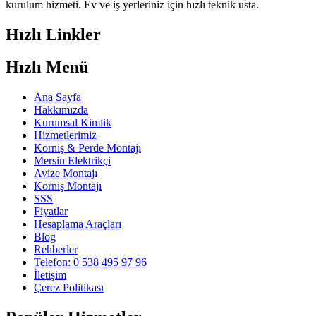
kurulum hizmeti. Ev ve iş yerleriniz için hızlı teknik usta.
Hızlı Linkler
Hızlı Menü
Ana Sayfa
Hakkımızda
Kurumsal Kimlik
Hizmetlerimiz
Korniş & Perde Montajı
Mersin Elektrikçi
Avize Montajı
Korniş Montajı
SSS
Fiyatlar
Hesaplama Araçları
Blog
Rehberler
Telefon: 0 538 495 97 96
İletişim
Çerez Politikası