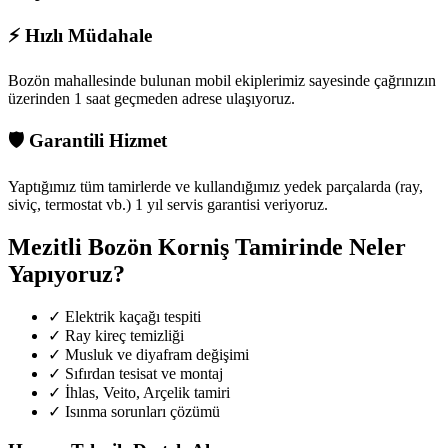
⚡
Hızlı Müdahale
Bozön mahallesinde
bulunan mobil ekiplerimiz sayesinde çağrınızın
üzerinden 1 saat geçmeden adrese ulaşıyoruz.
🛡️
Garantili Hizmet
Yaptığımız tüm tamirlerde ve kullandığımız yedek parçalarda (ray,
siviç, termostat vb.) 1 yıl servis garantisi veriyoruz.
Mezitli Bozön
Korniş Tamirinde Neler
Yapıyoruz?
✓
Elektrik kaçağı tespiti
✓
Ray kireç temizliği
✓
Musluk ve diyafram değişimi
✓
Sıfırdan tesisat ve montaj
✓
İhlas, Veito, Arçelik tamiri
✓
Isınma sorunları çözümü