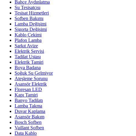
Bahçe Aydınlatma
Su Tesisatçısı
Tesisat Hizmetleri
Şofben Bakımı
Lamba Değişimi
Sigorta Değişimi
Kablo Çekimi
Plafon Lamba
Sarkıt Avize
Elektrik Servisi
Tadilat Ustası
Elektrik Tamiri
Boya Badana
Soğuk Su Gelmiyor
Ateşleme Sorunu
Asansör Elektrik
Floresan LED
Kapı Tamiri
Banyo Tadilatı
Lamba Takma
Duvar Kaplama
Asansör Bakım
Bosch Şofben
Vaillant Şofben
Data Kablo