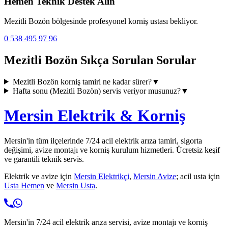
Hemen Teknik Destek Alın
Mezitli Bozön
bölgesinde profesyonel korniş ustası bekliyor.
0 538 495 97 96
Mezitli Bozön
Sıkça Sorulan Sorular
Mezitli Bozön
korniş tamiri ne kadar sürer?
▼
Hafta sonu (
Mezitli Bozön
) servis veriyor musunuz?
▼
Mersin Elektrik & Korniş
Mersin'in tüm ilçelerinde 7/24 acil elektrik arıza tamiri, sigorta
değişimi, avize montajı ve korniş kurulum hizmetleri. Ücretsiz keşif
ve garantili teknik servis.
Elektrik ve avize için
Mersin Elektrikçi
,
Mersin Avize
; acil usta için
Usta Hemen
ve
Mersin Usta
.
Mersin'in 7/24 acil elektrik arıza servisi, avize montajı ve korniş