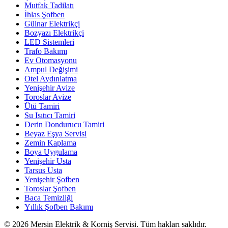
Mutfak Tadilatı
İhlas Şofben
Gülnar Elektrikçi
Bozyazı Elektrikçi
LED Sistemleri
Trafo Bakımı
Ev Otomasyonu
Ampul Değişimi
Otel Aydınlatma
Yenişehir Avize
Toroslar Avize
Ütü Tamiri
Su Isıtıcı Tamiri
Derin Dondurucu Tamiri
Beyaz Eşya Servisi
Zemin Kaplama
Boya Uygulama
Yenişehir Usta
Tarsus Usta
Yenişehir Şofben
Toroslar Şofben
Baca Temizliği
Yıllık Şofben Bakımı
©
2026
Mersin Elektrik & Korniş Servisi. Tüm hakları saklıdır.