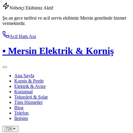
Nöbetçi Ekibimiz Aktif
Şu an gece tarifesi ve acil servis ekibimiz Mersin genelinde hizmet
vermektedir.
Acil Hattı Ara
▪
Mersin Elektrik & Korniş
Ana Sayfa
Korniş & Perde
Elektrik & Avize
Kurumsal
Teknoloji & Solar
Tüm Hizmetler
Blog
Telefon
İletişim
🇹🇷