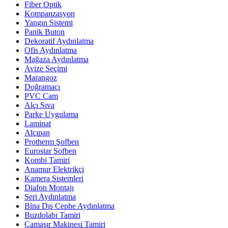
Fiber Optik
Kompanzasyon
Yangın Sistemi
Panik Buton
Dekoratif Aydınlatma
Ofis Aydınlatma
Mağaza Aydınlatma
Avize Seçimi
Marangoz
Doğramacı
PVC Cam
Alçı Sıva
Parke Uygulama
Laminat
Alçıpan
Protherm Şofben
Eurostar Şofben
Kombi Tamiri
Anamur Elektrikçi
Kamera Sistemleri
Diafon Montajı
Seri Aydınlatma
Bina Dış Cephe Aydınlatma
Buzdolabı Tamiri
Çamaşır Makinesi Tamiri