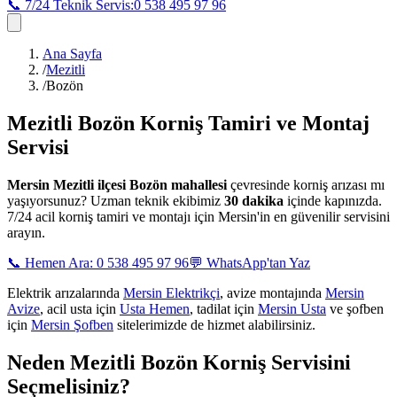
📞 7/24 Teknik Servis:
0 538 495 97 96
Ana Sayfa
/
Mezitli
/
Bozön
Mezitli Bozön
Korniş Tamiri ve Montaj
Servisi
Mersin
Mezitli ilçesi Bozön mahallesi
çevresinde korniş arızası mı
yaşıyorsunuz? Uzman teknik ekibimiz
30 dakika
içinde kapınızda.
7/24 acil korniş tamiri ve montajı için Mersin'in en güvenilir servisini
arayın.
📞 Hemen Ara: 0 538 495 97 96
💬 WhatsApp'tan Yaz
Elektrik arızalarında
Mersin Elektrikçi
, avize montajında
Mersin
Avize
, acil usta için
Usta Hemen
, tadilat için
Mersin Usta
ve şofben
için
Mersin Şofben
sitelerimizde de hizmet alabilirsiniz.
Neden
Mezitli Bozön
Korniş Servisini
Seçmelisiniz?