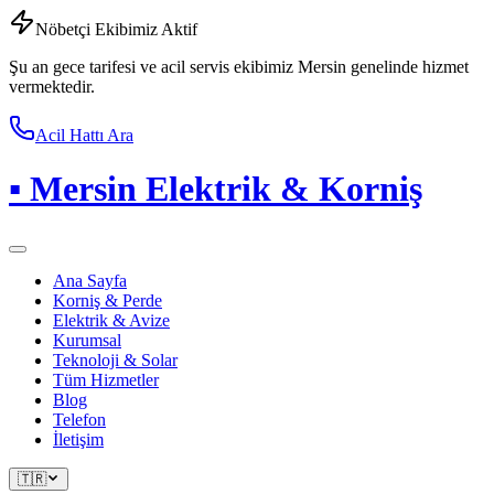
Nöbetçi Ekibimiz Aktif
Şu an gece tarifesi ve acil servis ekibimiz Mersin genelinde hizmet
vermektedir.
Acil Hattı Ara
▪
Mersin Elektrik & Korniş
Ana Sayfa
Korniş & Perde
Elektrik & Avize
Kurumsal
Teknoloji & Solar
Tüm Hizmetler
Blog
Telefon
İletişim
🇹🇷