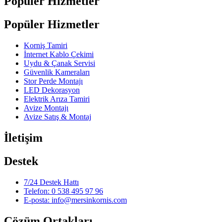
Popüler Hizmetler
Popüler Hizmetler
Korniş Tamiri
İnternet Kablo Çekimi
Uydu & Çanak Servisi
Güvenlik Kameraları
Stor Perde Montajı
LED Dekorasyon
Elektrik Arıza Tamiri
Avize Montajı
Avize Satış & Montaj
İletişim
Destek
7/24 Destek Hattı
Telefon: 0 538 495 97 96
E-posta: info@mersinkornis.com
Çözüm Ortakları