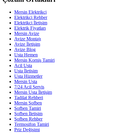
Mersin Elektrikçi
Elektrikçi Rehber
Elektrikçi İletişim
Elektrik Fiyatları
Mersin Avize
Avize Montajı
Avize İletişim
Avize Blog
Usta Hemen
Mersin Korniş Tamiri
Acil Usta
Usta İletişim
Usta Hizmetler
Mersin Usta
7/24 Acil Servis
Mersin Usta İletişim
Tadilat Rehberi
Mersin Şofben
Şofben Tamiri
Şofben İletişim
Şofben Rehber
Termosifon Tamiri
Priz Değişimi