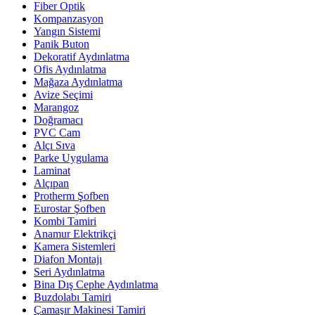
Fiber Optik
Kompanzasyon
Yangın Sistemi
Panik Buton
Dekoratif Aydınlatma
Ofis Aydınlatma
Mağaza Aydınlatma
Avize Seçimi
Marangoz
Doğramacı
PVC Cam
Alçı Sıva
Parke Uygulama
Laminat
Alçıpan
Protherm Şofben
Eurostar Şofben
Kombi Tamiri
Anamur Elektrikçi
Kamera Sistemleri
Diafon Montajı
Seri Aydınlatma
Bina Dış Cephe Aydınlatma
Buzdolabı Tamiri
Çamaşır Makinesi Tamiri