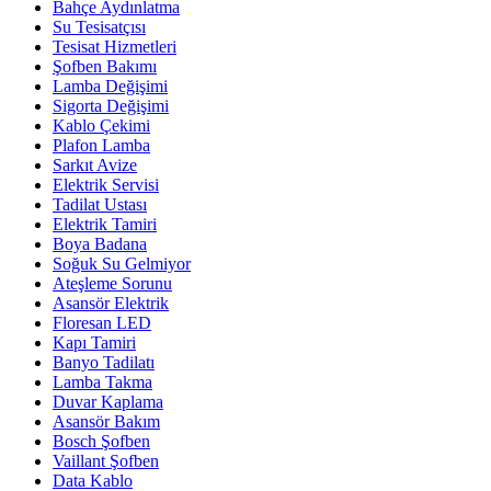
Bahçe Aydınlatma
Su Tesisatçısı
Tesisat Hizmetleri
Şofben Bakımı
Lamba Değişimi
Sigorta Değişimi
Kablo Çekimi
Plafon Lamba
Sarkıt Avize
Elektrik Servisi
Tadilat Ustası
Elektrik Tamiri
Boya Badana
Soğuk Su Gelmiyor
Ateşleme Sorunu
Asansör Elektrik
Floresan LED
Kapı Tamiri
Banyo Tadilatı
Lamba Takma
Duvar Kaplama
Asansör Bakım
Bosch Şofben
Vaillant Şofben
Data Kablo