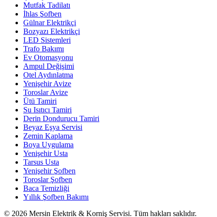
Mutfak Tadilatı
İhlas Şofben
Gülnar Elektrikçi
Bozyazı Elektrikçi
LED Sistemleri
Trafo Bakımı
Ev Otomasyonu
Ampul Değişimi
Otel Aydınlatma
Yenişehir Avize
Toroslar Avize
Ütü Tamiri
Su Isıtıcı Tamiri
Derin Dondurucu Tamiri
Beyaz Eşya Servisi
Zemin Kaplama
Boya Uygulama
Yenişehir Usta
Tarsus Usta
Yenişehir Şofben
Toroslar Şofben
Baca Temizliği
Yıllık Şofben Bakımı
©
2026
Mersin Elektrik & Korniş Servisi. Tüm hakları saklıdır.