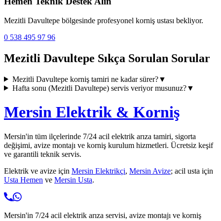
Hemen Teknik Destek Alın
Mezitli Davultepe
bölgesinde profesyonel korniş ustası bekliyor.
0 538 495 97 96
Mezitli Davultepe
Sıkça Sorulan Sorular
Mezitli Davultepe
korniş tamiri ne kadar sürer?
▼
Hafta sonu (
Mezitli Davultepe
) servis veriyor musunuz?
▼
Mersin Elektrik & Korniş
Mersin'in tüm ilçelerinde 7/24 acil elektrik arıza tamiri, sigorta
değişimi, avize montajı ve korniş kurulum hizmetleri. Ücretsiz keşif
ve garantili teknik servis.
Elektrik ve avize için
Mersin Elektrikçi
,
Mersin Avize
; acil usta için
Usta Hemen
ve
Mersin Usta
.
Mersin'in 7/24 acil elektrik arıza servisi, avize montajı ve korniş