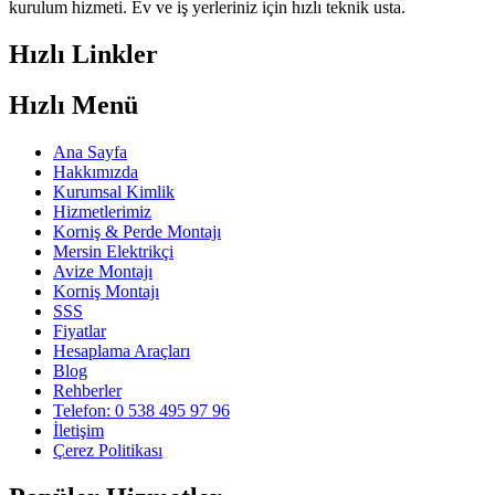
kurulum hizmeti. Ev ve iş yerleriniz için hızlı teknik usta.
Hızlı Linkler
Hızlı Menü
Ana Sayfa
Hakkımızda
Kurumsal Kimlik
Hizmetlerimiz
Korniş & Perde Montajı
Mersin Elektrikçi
Avize Montajı
Korniş Montajı
SSS
Fiyatlar
Hesaplama Araçları
Blog
Rehberler
Telefon: 0 538 495 97 96
İletişim
Çerez Politikası