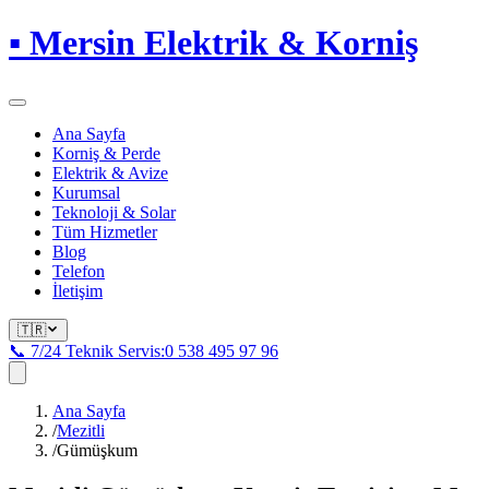
▪
Mersin Elektrik & Korniş
Ana Sayfa
Korniş & Perde
Elektrik & Avize
Kurumsal
Teknoloji & Solar
Tüm Hizmetler
Blog
Telefon
İletişim
🇹🇷
📞 7/24 Teknik Servis:
0 538 495 97 96
Ana Sayfa
/
Mezitli
/
Gümüşkum