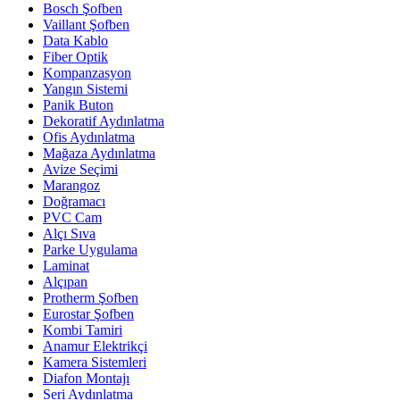
Bosch Şofben
Vaillant Şofben
Data Kablo
Fiber Optik
Kompanzasyon
Yangın Sistemi
Panik Buton
Dekoratif Aydınlatma
Ofis Aydınlatma
Mağaza Aydınlatma
Avize Seçimi
Marangoz
Doğramacı
PVC Cam
Alçı Sıva
Parke Uygulama
Laminat
Alçıpan
Protherm Şofben
Eurostar Şofben
Kombi Tamiri
Anamur Elektrikçi
Kamera Sistemleri
Diafon Montajı
Seri Aydınlatma