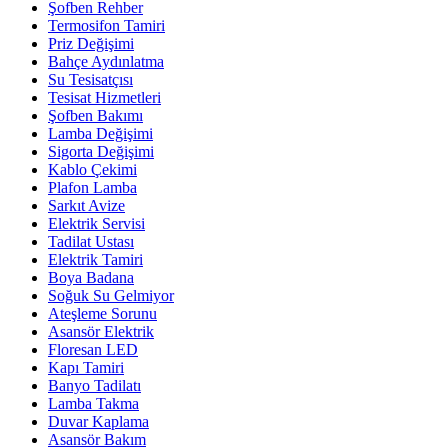
Şofben Rehber
Termosifon Tamiri
Priz Değişimi
Bahçe Aydınlatma
Su Tesisatçısı
Tesisat Hizmetleri
Şofben Bakımı
Lamba Değişimi
Sigorta Değişimi
Kablo Çekimi
Plafon Lamba
Sarkıt Avize
Elektrik Servisi
Tadilat Ustası
Elektrik Tamiri
Boya Badana
Soğuk Su Gelmiyor
Ateşleme Sorunu
Asansör Elektrik
Floresan LED
Kapı Tamiri
Banyo Tadilatı
Lamba Takma
Duvar Kaplama
Asansör Bakım