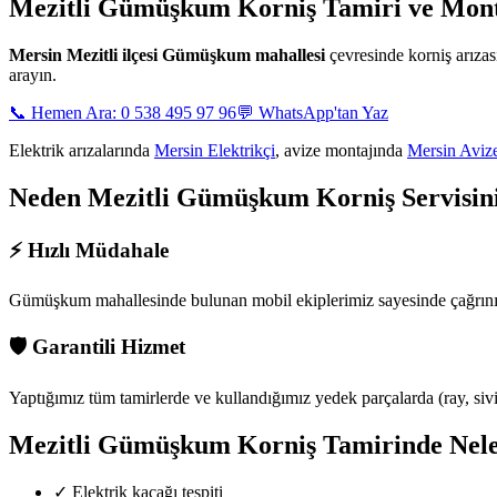
Mezitli Gümüşkum
Korniş Tamiri ve Mont
Mersin
Mezitli ilçesi Gümüşkum mahallesi
çevresinde korniş arıza
arayın.
📞 Hemen Ara: 0 538 495 97 96
💬 WhatsApp'tan Yaz
Elektrik arızalarında
Mersin Elektrikçi
, avize montajında
Mersin Aviz
Neden
Mezitli Gümüşkum
Korniş Servisin
⚡
Hızlı Müdahale
Gümüşkum mahallesinde
bulunan mobil ekiplerimiz sayesinde çağrını
🛡️
Garantili Hizmet
Yaptığımız tüm tamirlerde ve kullandığımız yedek parçalarda (ray, siviç,
Mezitli Gümüşkum
Korniş Tamirinde Nele
✓
Elektrik kaçağı tespiti