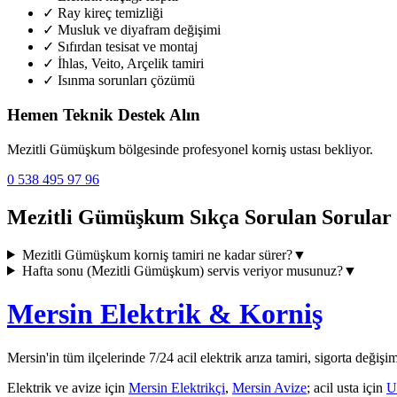
✓
Ray kireç temizliği
✓
Musluk ve diyafram değişimi
✓
Sıfırdan tesisat ve montaj
✓
İhlas, Veito, Arçelik tamiri
✓
Isınma sorunları çözümü
Hemen Teknik Destek Alın
Mezitli Gümüşkum
bölgesinde profesyonel korniş ustası bekliyor.
0 538 495 97 96
Mezitli Gümüşkum
Sıkça Sorulan Sorular
Mezitli Gümüşkum
korniş tamiri ne kadar sürer?
▼
Hafta sonu (
Mezitli Gümüşkum
) servis veriyor musunuz?
▼
Mersin Elektrik & Korniş
Mersin'in tüm ilçelerinde 7/24 acil elektrik arıza tamiri, sigorta değişi
Elektrik ve avize için
Mersin Elektrikçi
,
Mersin Avize
; acil usta için
U