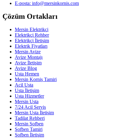
E-posta: info@mersinkornis.com
Çözüm Ortakları
Mersin Elektrikçi
Elektrikçi Rehber
Elektrikçi İletişim
Elektrik Fiyatları
Mersin Avize
Avize Montajı
Avize İletişim
Avize Blog
Usta Hemen
Mersin Korniş Tamiri
Acil Usta
Usta İletişim
Usta Hizmetler
Mersin Usta
7/24 Acil Servis
Mersin Usta İletişim
Tadilat Rehberi
Mersin Şofben
Şofben Tamiri
Şofben İletişim