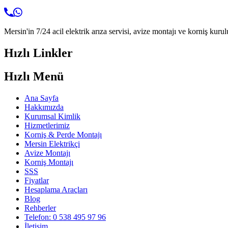
Mersin'in 7/24 acil elektrik arıza servisi, avize montajı ve korniş kurul
Hızlı Linkler
Hızlı Menü
Ana Sayfa
Hakkımızda
Kurumsal Kimlik
Hizmetlerimiz
Korniş & Perde Montajı
Mersin Elektrikçi
Avize Montajı
Korniş Montajı
SSS
Fiyatlar
Hesaplama Araçları
Blog
Rehberler
Telefon: 0 538 495 97 96
İletişim