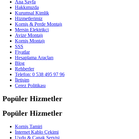
Ana Sayfa
Hakkımızda
Kurumsal Kimlik
Hizmetlerimiz
Korniş & Perde Montajı
Mersin Elektrikçi
Avize Montajı
Korniş Montajı
SSS
Fiyatlar
Hesaplama Araçları
Blog
Rehberler
Telefon: 0 538 495 97 96
İletişim
Çerez Politikası
Popüler Hizmetler
Popüler Hizmetler
Korniş Tamiri
İnternet Kablo Çekimi
Uydu & Çanak Servisi