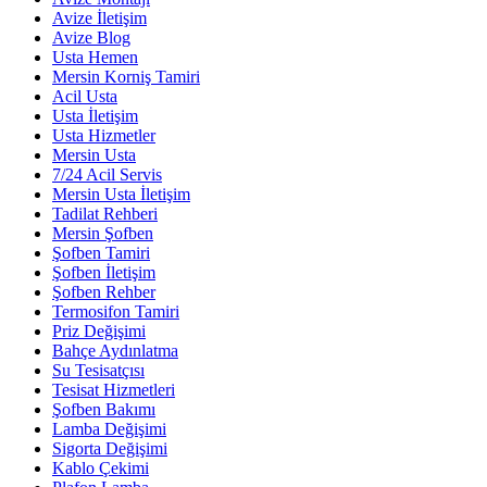
Avize İletişim
Avize Blog
Usta Hemen
Mersin Korniş Tamiri
Acil Usta
Usta İletişim
Usta Hizmetler
Mersin Usta
7/24 Acil Servis
Mersin Usta İletişim
Tadilat Rehberi
Mersin Şofben
Şofben Tamiri
Şofben İletişim
Şofben Rehber
Termosifon Tamiri
Priz Değişimi
Bahçe Aydınlatma
Su Tesisatçısı
Tesisat Hizmetleri
Şofben Bakımı
Lamba Değişimi
Sigorta Değişimi
Kablo Çekimi