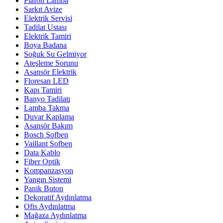
Plafon Lamba
Sarkıt Avize
Elektrik Servisi
Tadilat Ustası
Elektrik Tamiri
Boya Badana
Soğuk Su Gelmiyor
Ateşleme Sorunu
Asansör Elektrik
Floresan LED
Kapı Tamiri
Banyo Tadilatı
Lamba Takma
Duvar Kaplama
Asansör Bakım
Bosch Şofben
Vaillant Şofben
Data Kablo
Fiber Optik
Kompanzasyon
Yangın Sistemi
Panik Buton
Dekoratif Aydınlatma
Ofis Aydınlatma
Mağaza Aydınlatma