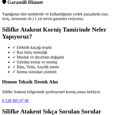
🛡️
Garantili Hizmet
Yaptığımız tüm tamirlerde ve kullandığımız yedek parçalarda (ray,
siviç, termostat vb.) 1 yıl servis garantisi veriyoruz.
Silifke Atakent
Korniş Tamirinde Neler
Yapıyoruz?
✓
Elektrik kaçağı tespiti
✓
Ray kireç temizliği
✓
Musluk ve diyafram değişimi
✓
Sıfırdan tesisat ve montaj
✓
İhlas, Veito, Arçelik tamiri
✓
Isınma sorunları çözümü
Hemen Teknik Destek Alın
Silifke Atakent
bölgesinde profesyonel korniş ustası bekliyor.
0 538 495 97 96
Silifke Atakent
Sıkça Sorulan Sorular