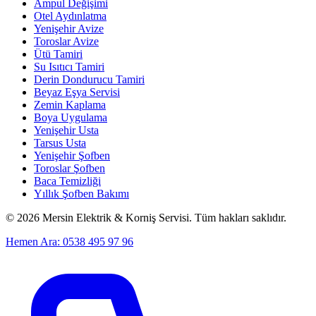
Ampul Değişimi
Otel Aydınlatma
Yenişehir Avize
Toroslar Avize
Ütü Tamiri
Su Isıtıcı Tamiri
Derin Dondurucu Tamiri
Beyaz Eşya Servisi
Zemin Kaplama
Boya Uygulama
Yenişehir Usta
Tarsus Usta
Yenişehir Şofben
Toroslar Şofben
Baca Temizliği
Yıllık Şofben Bakımı
©
2026
Mersin Elektrik & Korniş Servisi. Tüm hakları saklıdır.
Hemen Ara: 0538 495 97 96