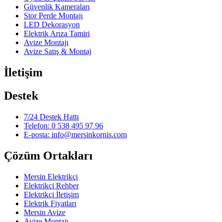
Güvenlik Kameraları
Stor Perde Montajı
LED Dekorasyon
Elektrik Arıza Tamiri
Avize Montajı
Avize Satış & Montaj
İletişim
Destek
7/24 Destek Hattı
Telefon: 0 538 495 97 96
E-posta: info@mersinkornis.com
Çözüm Ortakları
Mersin Elektrikçi
Elektrikçi Rehber
Elektrikçi İletişim
Elektrik Fiyatları
Mersin Avize
Avize Montajı