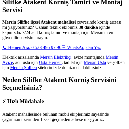
Silifke Atakent
Korniş Tamiri ve Montaj
Servisi
Mersin
Silifke ilçesi Atakent mahallesi
çevresinde korniş arızası
mı yaşıyorsunuz? Uzman teknik ekibimiz
30 dakika
içinde
kapınızda. 7/24 acil korniş tamiri ve montajı için Mersin'in en
güvenilir servisini arayın.
📞 Hemen Ara: 0 538 495 97 96
💬 WhatsApp'tan Yaz
Elektrik arızalarında
Mersin Elektrikçi
, avize montajında
Mersin
Avize
, acil usta için
Usta Hemen
, tadilat için
Mersin Usta
ve şofben
için
Mersin Şofben
sitelerimizde de hizmet alabilirsiniz.
Neden
Silifke Atakent
Korniş Servisini
Seçmelisiniz?
⚡
Hızlı Müdahale
Atakent mahallesinde
bulunan mobil ekiplerimiz sayesinde
çağrınızın üzerinden 1 saat geçmeden adrese ulaşıyoruz.