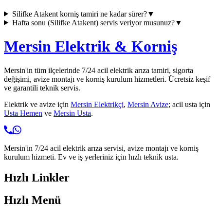
Silifke Atakent
korniş tamiri ne kadar sürer?
▼
Hafta sonu (
Silifke Atakent
) servis veriyor musunuz?
▼
Mersin Elektrik & Korniş
Mersin'in tüm ilçelerinde 7/24 acil elektrik arıza tamiri, sigorta
değişimi, avize montajı ve korniş kurulum hizmetleri. Ücretsiz keşif
ve garantili teknik servis.
Elektrik ve avize için
Mersin Elektrikçi
,
Mersin Avize
; acil usta için
Usta Hemen
ve
Mersin Usta
.
Mersin'in 7/24 acil elektrik arıza servisi, avize montajı ve korniş
kurulum hizmeti. Ev ve iş yerleriniz için hızlı teknik usta.
Hızlı Linkler
Hızlı Menü