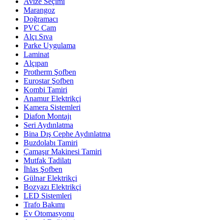
Avize Seçimi
Marangoz
Doğramacı
PVC Cam
Alçı Sıva
Parke Uygulama
Laminat
Alçıpan
Protherm Şofben
Eurostar Şofben
Kombi Tamiri
Anamur Elektrikçi
Kamera Sistemleri
Diafon Montajı
Seri Aydınlatma
Bina Dış Cephe Aydınlatma
Buzdolabı Tamiri
Çamaşır Makinesi Tamiri
Mutfak Tadilatı
İhlas Şofben
Gülnar Elektrikçi
Bozyazı Elektrikçi
LED Sistemleri
Trafo Bakımı
Ev Otomasyonu