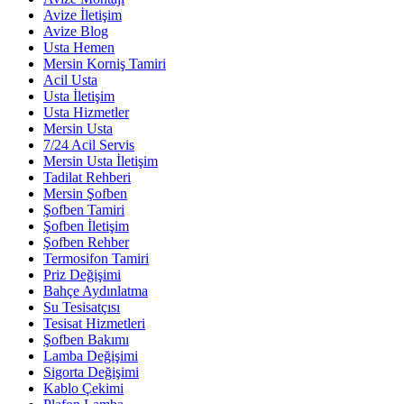
Avize İletişim
Avize Blog
Usta Hemen
Mersin Korniş Tamiri
Acil Usta
Usta İletişim
Usta Hizmetler
Mersin Usta
7/24 Acil Servis
Mersin Usta İletişim
Tadilat Rehberi
Mersin Şofben
Şofben Tamiri
Şofben İletişim
Şofben Rehber
Termosifon Tamiri
Priz Değişimi
Bahçe Aydınlatma
Su Tesisatçısı
Tesisat Hizmetleri
Şofben Bakımı
Lamba Değişimi
Sigorta Değişimi
Kablo Çekimi