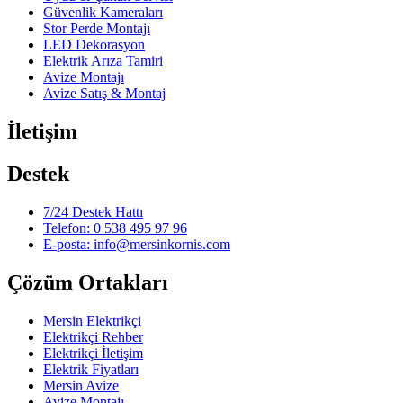
Güvenlik Kameraları
Stor Perde Montajı
LED Dekorasyon
Elektrik Arıza Tamiri
Avize Montajı
Avize Satış & Montaj
İletişim
Destek
7/24 Destek Hattı
Telefon: 0 538 495 97 96
E-posta: info@mersinkornis.com
Çözüm Ortakları
Mersin Elektrikçi
Elektrikçi Rehber
Elektrikçi İletişim
Elektrik Fiyatları
Mersin Avize
Avize Montajı