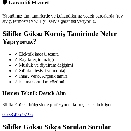
🛡️
Garantili Hizmet
Yaptığımız tüm tamirlerde ve kullandığımız yedek parçalarda (ray,
siviç, termostat vb.) 1 yıl servis garantisi veriyoruz.
Silifke Göksu
Korniş Tamirinde Neler
Yapıyoruz?
✓
Elektrik kaçağı tespiti
✓
Ray kireç temizliği
✓
Musluk ve diyafram değişimi
✓
Sıfırdan tesisat ve montaj
✓
İhlas, Veito, Arçelik tamiri
✓
Isınma sorunları çözümü
Hemen Teknik Destek Alın
Silifke Göksu
bölgesinde profesyonel korniş ustası bekliyor.
0 538 495 97 96
Silifke Göksu
Sıkça Sorulan Sorular