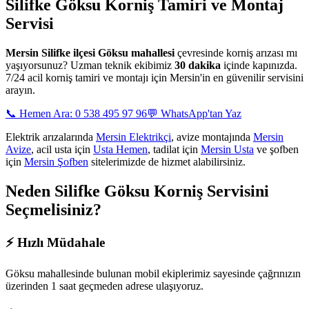
Silifke Göksu
Korniş Tamiri ve Montaj
Servisi
Mersin
Silifke ilçesi Göksu mahallesi
çevresinde korniş arızası mı
yaşıyorsunuz? Uzman teknik ekibimiz
30 dakika
içinde kapınızda.
7/24 acil korniş tamiri ve montajı için Mersin'in en güvenilir servisini
arayın.
📞 Hemen Ara: 0 538 495 97 96
💬 WhatsApp'tan Yaz
Elektrik arızalarında
Mersin Elektrikçi
, avize montajında
Mersin
Avize
, acil usta için
Usta Hemen
, tadilat için
Mersin Usta
ve şofben
için
Mersin Şofben
sitelerimizde de hizmet alabilirsiniz.
Neden
Silifke Göksu
Korniş Servisini
Seçmelisiniz?
⚡
Hızlı Müdahale
Göksu mahallesinde
bulunan mobil ekiplerimiz sayesinde çağrınızın
üzerinden 1 saat geçmeden adrese ulaşıyoruz.