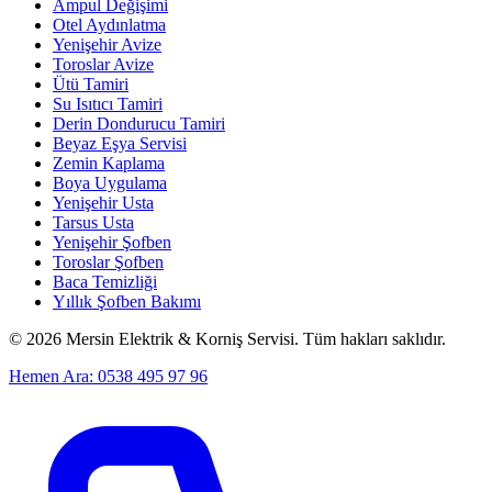
Ampul Değişimi
Otel Aydınlatma
Yenişehir Avize
Toroslar Avize
Ütü Tamiri
Su Isıtıcı Tamiri
Derin Dondurucu Tamiri
Beyaz Eşya Servisi
Zemin Kaplama
Boya Uygulama
Yenişehir Usta
Tarsus Usta
Yenişehir Şofben
Toroslar Şofben
Baca Temizliği
Yıllık Şofben Bakımı
©
2026
Mersin Elektrik & Korniş Servisi. Tüm hakları saklıdır.
Hemen Ara: 0538 495 97 96