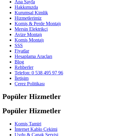
Ana Sayfa
Hakkımızda
Kurumsal Kimlik
Hizmetlerimiz
Korniş & Perde Montajı
Mersin Elektrikçi
Avize Montajı
Korniş Montajı
SSS
Fiyatlar
Hesaplama Araçları
Blog
Rehberler
Telefon: 0 538 495 97 96
İletişim
Çerez Politikası
Popüler Hizmetler
Popüler Hizmetler
Korniş Tamiri
İnternet Kablo Çekimi
Uydu & Çanak Servisi