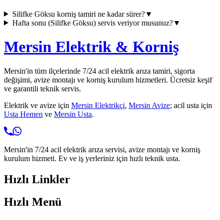
Silifke Göksu
korniş tamiri ne kadar sürer?
▼
Hafta sonu (
Silifke Göksu
) servis veriyor musunuz?
▼
Mersin Elektrik & Korniş
Mersin'in tüm ilçelerinde 7/24 acil elektrik arıza tamiri, sigorta
değişimi, avize montajı ve korniş kurulum hizmetleri. Ücretsiz keşif
ve garantili teknik servis.
Elektrik ve avize için
Mersin Elektrikçi
,
Mersin Avize
; acil usta için
Usta Hemen
ve
Mersin Usta
.
Mersin'in 7/24 acil elektrik arıza servisi, avize montajı ve korniş
kurulum hizmeti. Ev ve iş yerleriniz için hızlı teknik usta.
Hızlı Linkler
Hızlı Menü