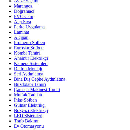
Avize Seçimi
Marangoz
Doğramacı
PVC Cam
Alçı Sıva
Parke Uygulama
Laminat
Alçıpan
Protherm Şofben
Eurostar Şofben
Kombi Tamiri
Anamur Elektrikçi
Kamera Sistemleri
Diafon Montajı
Seri Aydınlatma
Bina Dış Cephe Aydınlatma
Buzdolabı Tamiri
Çamaşır Makinesi Tamiri
Mutfak Tadilatı
İhlas Şofben
Gülnar Elektrikçi
Bozyazı Elektrikçi
LED Sistemleri
Trafo Bakımı
Ev Otomasyonu