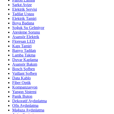
Plafon Lamba
Sarkıt Avize
Elektrik Servisi
Tadilat Ustası
Elektrik Tamiri
Boya Badana
Soğuk Su Gelmiyor
Ateşleme Sorunu
Asansör Elektrik
Floresan LED
Kapı Tamiri
Banyo Tadilatı
Lamba Takma
Duvar Kaplama
Asansör Bakım
Bosch Şofben
Vaillant Şofben
Data Kablo
Fiber Optik
Kompanzasyon
Yangın Sistemi
Panik Buton
Dekoratif Aydınlatma
Ofis Aydınlatma
Mağaza Aydınlatma