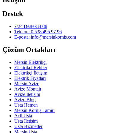
Destek
7/24 Destek Hattı
Telefon: 0 538 495 97 96
E-posta: info@mersinkornis.com
Çözüm Ortakları
Mersin Elektrikçi
Elektrikçi Rehber
Elektrikçi İletişim
Elektrik Fiyatları
Mersin Avize
Avize Montajı
Avize İletişim
Avize Blog
Usta Hemen
Mersin Korniş Tamiri
Acil Usta
Usta İletişim
Usta Hizmetler
Mersin Usta