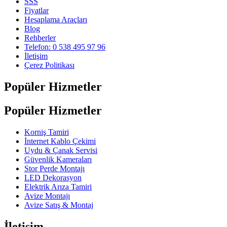
SSS
Fiyatlar
Hesaplama Araçları
Blog
Rehberler
Telefon: 0 538 495 97 96
İletişim
Çerez Politikası
Popüler Hizmetler
Popüler Hizmetler
Korniş Tamiri
İnternet Kablo Çekimi
Uydu & Çanak Servisi
Güvenlik Kameraları
Stor Perde Montajı
LED Dekorasyon
Elektrik Arıza Tamiri
Avize Montajı
Avize Satış & Montaj
İletişim