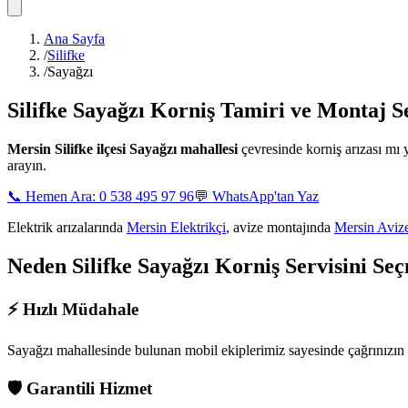
Ana Sayfa
/
Silifke
/
Sayağzı
Silifke Sayağzı
Korniş Tamiri ve Montaj Se
Mersin
Silifke ilçesi Sayağzı mahallesi
çevresinde korniş arızası mı
arayın.
📞 Hemen Ara: 0 538 495 97 96
💬 WhatsApp'tan Yaz
Elektrik arızalarında
Mersin Elektrikçi
, avize montajında
Mersin Aviz
Neden
Silifke Sayağzı
Korniş Servisini Seç
⚡
Hızlı Müdahale
Sayağzı mahallesinde
bulunan mobil ekiplerimiz sayesinde çağrınızın
🛡️
Garantili Hizmet