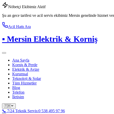
Nöbetçi Ekibimiz Aktif
Şu an gece tarifesi ve acil servis ekibimiz Mersin genelinde hizmet ve
Acil Hattı Ara
▪
Mersin Elektrik & Korniş
Ana Sayfa
Korniş & Perde
Elektrik & Avize
Kurumsal
Teknoloji & Solar
Tüm Hizmetler
Blog
Telefon
İletişim
🇹🇷
📞 7/24 Teknik Servis:
0 538 495 97 96