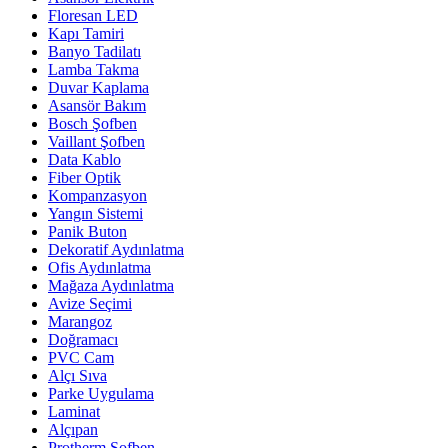
Floresan LED
Kapı Tamiri
Banyo Tadilatı
Lamba Takma
Duvar Kaplama
Asansör Bakım
Bosch Şofben
Vaillant Şofben
Data Kablo
Fiber Optik
Kompanzasyon
Yangın Sistemi
Panik Buton
Dekoratif Aydınlatma
Ofis Aydınlatma
Mağaza Aydınlatma
Avize Seçimi
Marangoz
Doğramacı
PVC Cam
Alçı Sıva
Parke Uygulama
Laminat
Alçıpan
Protherm Şofben