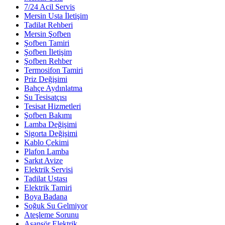
7/24 Acil Servis
Mersin Usta İletişim
Tadilat Rehberi
Mersin Şofben
Şofben Tamiri
Şofben İletişim
Şofben Rehber
Termosifon Tamiri
Priz Değişimi
Bahçe Aydınlatma
Su Tesisatçısı
Tesisat Hizmetleri
Şofben Bakımı
Lamba Değişimi
Sigorta Değişimi
Kablo Çekimi
Plafon Lamba
Sarkıt Avize
Elektrik Servisi
Tadilat Ustası
Elektrik Tamiri
Boya Badana
Soğuk Su Gelmiyor
Ateşleme Sorunu
Asansör Elektrik