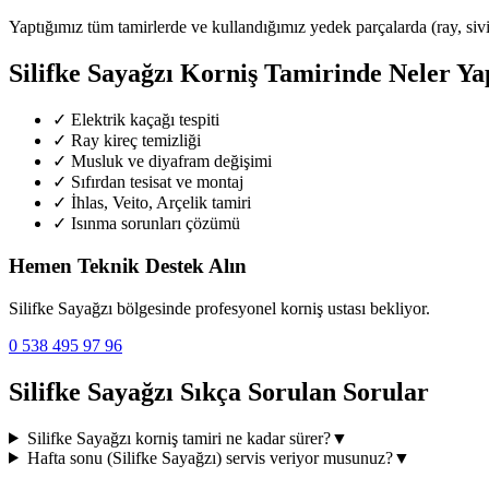
Yaptığımız tüm tamirlerde ve kullandığımız yedek parçalarda (ray, siviç,
Silifke Sayağzı
Korniş Tamirinde Neler Ya
✓
Elektrik kaçağı tespiti
✓
Ray kireç temizliği
✓
Musluk ve diyafram değişimi
✓
Sıfırdan tesisat ve montaj
✓
İhlas, Veito, Arçelik tamiri
✓
Isınma sorunları çözümü
Hemen Teknik Destek Alın
Silifke Sayağzı
bölgesinde profesyonel korniş ustası bekliyor.
0 538 495 97 96
Silifke Sayağzı
Sıkça Sorulan Sorular
Silifke Sayağzı
korniş tamiri ne kadar sürer?
▼
Hafta sonu (
Silifke Sayağzı
) servis veriyor musunuz?
▼