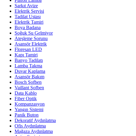
Plafon Lamba
Sarkıt Avize
Elektrik Servisi
Tadilat Ustası
Elektrik Tamiri
Boya Badana
Soğuk Su Gelmiyor
Ateşleme Sorunu
Asansör Elektrik
Floresan LED
Kapı Tamiri
Banyo Tadilatı
Lamba Takma
Duvar Kaplama
Asansör Bakım
Bosch Şofben
Vaillant Şofben
Data Kablo
Fiber Optik
Kompanzasyon
Yangın Sistemi
Panik Buton
Dekoratif Aydınlatma
Ofis Aydınlatma
Mağaza Aydınlatma