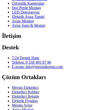
Güvenlik Kameraları
Stor Perde Montajı
LED Dekorasyon
Elektrik Arıza Tamiri
Avize Montajı
Avize Satış & Montaj
İletişim
Destek
7/24 Destek Hattı
Telefon: 0 538 495 97 96
E-posta: info@mersinkornis.com
Çözüm Ortakları
Mersin Elektrikçi
Elektrikçi Rehber
Elektrikçi İletişim
Elektrik Fiyatları
Mersin Avize
Avize Montajı