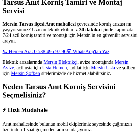
Tarsus Anıt
Korniş Tamiri ve Montaj
Servisi
Mersin
Tarsus ilçesi Anıt mahallesi
çevresinde korniş arızası mı
yaşıyorsunuz? Uzman teknik ekibimiz
30 dakika
içinde kapınızda.
7/24 acil korniş tamiri ve montajı için Mersin'in en güvenilir servisini
arayın.
📞 Hemen Ara: 0 538 495 97 96
💬 WhatsApp'tan Yaz
Elektrik arızalarında
Mersin Elektrikçi
, avize montajında
Mersin
Avize
, acil usta için
Usta Hemen
, tadilat için
Mersin Usta
ve şofben
için
Mersin Şofben
sitelerimizde de hizmet alabilirsiniz.
Neden
Tarsus Anıt
Korniş Servisini
Seçmelisiniz?
⚡
Hızlı Müdahale
Anıt mahallesinde
bulunan mobil ekiplerimiz sayesinde çağrınızın
üzerinden 1 saat geçmeden adrese ulaşıyoruz.