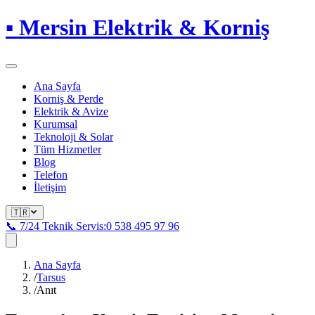
▪
Mersin Elektrik & Korniş
Ana Sayfa
Korniş & Perde
Elektrik & Avize
Kurumsal
Teknoloji & Solar
Tüm Hizmetler
Blog
Telefon
İletişim
🇹🇷
📞 7/24 Teknik Servis:
0 538 495 97 96
Ana Sayfa
/
Tarsus
/
Anıt