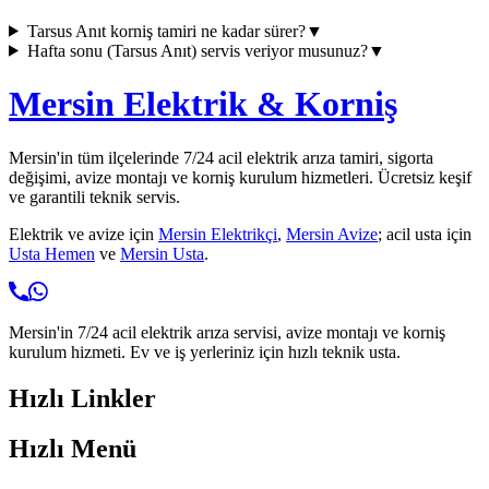
Tarsus Anıt
korniş tamiri ne kadar sürer?
▼
Hafta sonu (
Tarsus Anıt
) servis veriyor musunuz?
▼
Mersin Elektrik & Korniş
Mersin'in tüm ilçelerinde 7/24 acil elektrik arıza tamiri, sigorta
değişimi, avize montajı ve korniş kurulum hizmetleri. Ücretsiz keşif
ve garantili teknik servis.
Elektrik ve avize için
Mersin Elektrikçi
,
Mersin Avize
; acil usta için
Usta Hemen
ve
Mersin Usta
.
Mersin'in 7/24 acil elektrik arıza servisi, avize montajı ve korniş
kurulum hizmeti. Ev ve iş yerleriniz için hızlı teknik usta.
Hızlı Linkler
Hızlı Menü