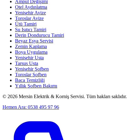
Ampul Değişimi
Otel Aydınlatma
Yenişehir Avize
Toroslar Avize
Ütü Tamiri
Su Isıtıcı Tamiri
Derin Dondurucu Tamiri
Beyaz Eşya Servisi
Zemin Kaplama
Boya Uygulama
Yenişehir Usta
Tarsus Usta
Yenişehir Şofben
Toroslar Şofben
Baca Temizliği
Yıllık Şofben Bakımı
©
2026
Mersin Elektrik & Korniş Servisi. Tüm hakları saklıdır.
Hemen Ara: 0538 495 97 96