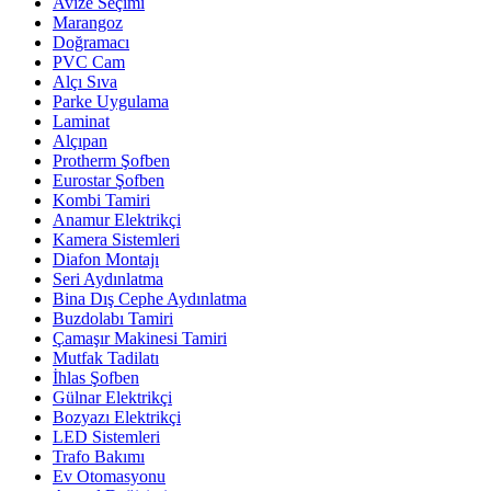
Avize Seçimi
Marangoz
Doğramacı
PVC Cam
Alçı Sıva
Parke Uygulama
Laminat
Alçıpan
Protherm Şofben
Eurostar Şofben
Kombi Tamiri
Anamur Elektrikçi
Kamera Sistemleri
Diafon Montajı
Seri Aydınlatma
Bina Dış Cephe Aydınlatma
Buzdolabı Tamiri
Çamaşır Makinesi Tamiri
Mutfak Tadilatı
İhlas Şofben
Gülnar Elektrikçi
Bozyazı Elektrikçi
LED Sistemleri
Trafo Bakımı
Ev Otomasyonu