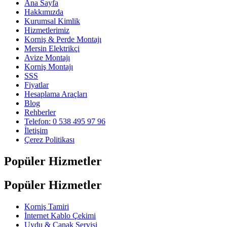
Ana Sayfa
Hakkımızda
Kurumsal Kimlik
Hizmetlerimiz
Korniş & Perde Montajı
Mersin Elektrikçi
Avize Montajı
Korniş Montajı
SSS
Fiyatlar
Hesaplama Araçları
Blog
Rehberler
Telefon: 0 538 495 97 96
İletişim
Çerez Politikası
Popüler Hizmetler
Popüler Hizmetler
Korniş Tamiri
İnternet Kablo Çekimi
Uydu & Çanak Servisi