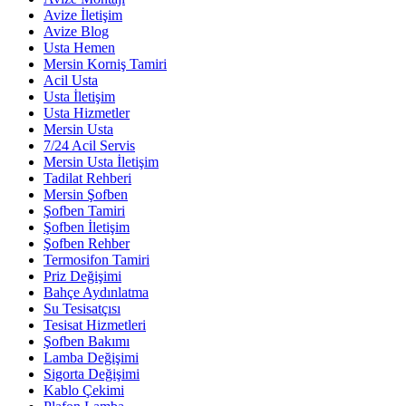
Avize İletişim
Avize Blog
Usta Hemen
Mersin Korniş Tamiri
Acil Usta
Usta İletişim
Usta Hizmetler
Mersin Usta
7/24 Acil Servis
Mersin Usta İletişim
Tadilat Rehberi
Mersin Şofben
Şofben Tamiri
Şofben İletişim
Şofben Rehber
Termosifon Tamiri
Priz Değişimi
Bahçe Aydınlatma
Su Tesisatçısı
Tesisat Hizmetleri
Şofben Bakımı
Lamba Değişimi
Sigorta Değişimi
Kablo Çekimi