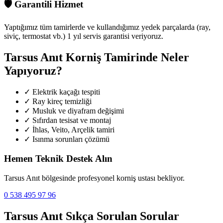
🛡️
Garantili Hizmet
Yaptığımız tüm tamirlerde ve kullandığımız yedek parçalarda (ray,
siviç, termostat vb.) 1 yıl servis garantisi veriyoruz.
Tarsus Anıt
Korniş Tamirinde Neler
Yapıyoruz?
✓
Elektrik kaçağı tespiti
✓
Ray kireç temizliği
✓
Musluk ve diyafram değişimi
✓
Sıfırdan tesisat ve montaj
✓
İhlas, Veito, Arçelik tamiri
✓
Isınma sorunları çözümü
Hemen Teknik Destek Alın
Tarsus Anıt
bölgesinde profesyonel korniş ustası bekliyor.
0 538 495 97 96
Tarsus Anıt
Sıkça Sorulan Sorular