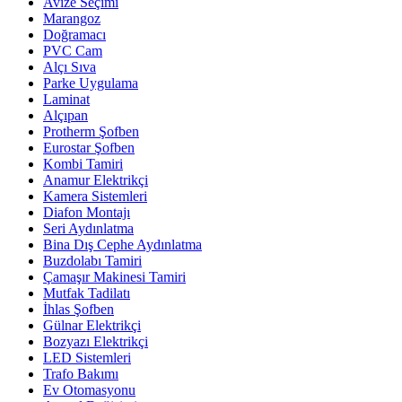
Avize Seçimi
Marangoz
Doğramacı
PVC Cam
Alçı Sıva
Parke Uygulama
Laminat
Alçıpan
Protherm Şofben
Eurostar Şofben
Kombi Tamiri
Anamur Elektrikçi
Kamera Sistemleri
Diafon Montajı
Seri Aydınlatma
Bina Dış Cephe Aydınlatma
Buzdolabı Tamiri
Çamaşır Makinesi Tamiri
Mutfak Tadilatı
İhlas Şofben
Gülnar Elektrikçi
Bozyazı Elektrikçi
LED Sistemleri
Trafo Bakımı
Ev Otomasyonu