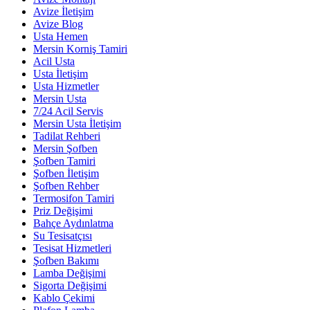
Avize İletişim
Avize Blog
Usta Hemen
Mersin Korniş Tamiri
Acil Usta
Usta İletişim
Usta Hizmetler
Mersin Usta
7/24 Acil Servis
Mersin Usta İletişim
Tadilat Rehberi
Mersin Şofben
Şofben Tamiri
Şofben İletişim
Şofben Rehber
Termosifon Tamiri
Priz Değişimi
Bahçe Aydınlatma
Su Tesisatçısı
Tesisat Hizmetleri
Şofben Bakımı
Lamba Değişimi
Sigorta Değişimi
Kablo Çekimi