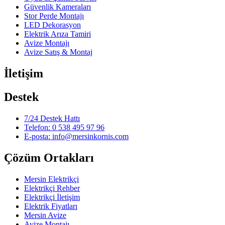
Güvenlik Kameraları
Stor Perde Montajı
LED Dekorasyon
Elektrik Arıza Tamiri
Avize Montajı
Avize Satış & Montaj
İletişim
Destek
7/24 Destek Hattı
Telefon: 0 538 495 97 96
E-posta: info@mersinkornis.com
Çözüm Ortakları
Mersin Elektrikçi
Elektrikçi Rehber
Elektrikçi İletişim
Elektrik Fiyatları
Mersin Avize
Avize Montajı