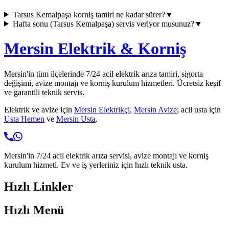
Tarsus Kemalpaşa
korniş tamiri ne kadar sürer?
▼
Hafta sonu (
Tarsus Kemalpaşa
) servis veriyor musunuz?
▼
Mersin Elektrik & Korniş
Mersin'in tüm ilçelerinde 7/24 acil elektrik arıza tamiri, sigorta
değişimi, avize montajı ve korniş kurulum hizmetleri. Ücretsiz keşif
ve garantili teknik servis.
Elektrik ve avize için
Mersin Elektrikçi
,
Mersin Avize
; acil usta için
Usta Hemen
ve
Mersin Usta
.
Mersin'in 7/24 acil elektrik arıza servisi, avize montajı ve korniş
kurulum hizmeti. Ev ve iş yerleriniz için hızlı teknik usta.
Hızlı Linkler
Hızlı Menü