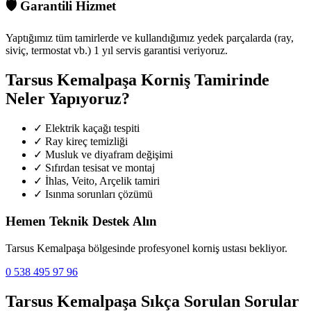
🛡️
Garantili Hizmet
Yaptığımız tüm tamirlerde ve kullandığımız yedek parçalarda (ray,
siviç, termostat vb.) 1 yıl servis garantisi veriyoruz.
Tarsus Kemalpaşa
Korniş Tamirinde
Neler Yapıyoruz?
✓
Elektrik kaçağı tespiti
✓
Ray kireç temizliği
✓
Musluk ve diyafram değişimi
✓
Sıfırdan tesisat ve montaj
✓
İhlas, Veito, Arçelik tamiri
✓
Isınma sorunları çözümü
Hemen Teknik Destek Alın
Tarsus Kemalpaşa
bölgesinde profesyonel korniş ustası bekliyor.
0 538 495 97 96
Tarsus Kemalpaşa
Sıkça Sorulan Sorular