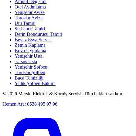
Ampul Değişimi
Otel Aydınlatma
Yenişehir Avize
Toroslar Avize
Ütü Tamiri
Su Isıtıcı Tamiri
Derin Dondurucu Tamiri
Beyaz Eşya Servisi
Zemin Kaplama
Boya Uygulama
Yenişehir Usta
Tarsus Usta
Yenişehir Şofben
Toroslar Şofben
Baca Temizliği
Yıllık Şofben Bakımı
©
2026
Mersin Elektrik & Korniş Servisi. Tüm hakları saklıdır.
Hemen Ara: 0538 495 97 96