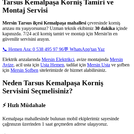
Tarsus Kemalpaşa
Korniş Tamiri ve
Montaj Servisi
Mersin
Tarsus ilçesi Kemalpaşa mahallesi
çevresinde korniş
arızası mı yaşıyorsunuz? Uzman teknik ekibimiz
30 dakika
içinde
kapınızda. 7/24 acil korniş tamiri ve montajı için Mersin'in en
güvenilir servisini arayın.
📞 Hemen Ara: 0 538 495 97 96
💬 WhatsApp'tan Yaz
Elektrik arızalarında
Mersin Elektrikçi
, avize montajında
Mersin
Avize
, acil usta için
Usta Hemen
, tadilat için
Mersin Usta
ve şofben
için
Mersin Şofben
sitelerimizde de hizmet alabilirsiniz.
Neden
Tarsus Kemalpaşa
Korniş
Servisini Seçmelisiniz?
⚡
Hızlı Müdahale
Kemalpaşa mahallesinde
bulunan mobil ekiplerimiz sayesinde
çağrınızın üzerinden 1 saat geçmeden adrese ulaşıyoruz.