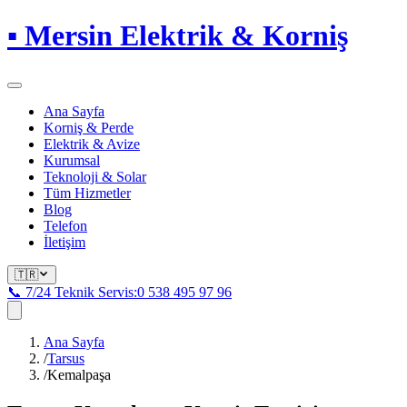
▪
Mersin Elektrik & Korniş
Ana Sayfa
Korniş & Perde
Elektrik & Avize
Kurumsal
Teknoloji & Solar
Tüm Hizmetler
Blog
Telefon
İletişim
🇹🇷
📞 7/24 Teknik Servis:
0 538 495 97 96
Ana Sayfa
/
Tarsus
/
Kemalpaşa