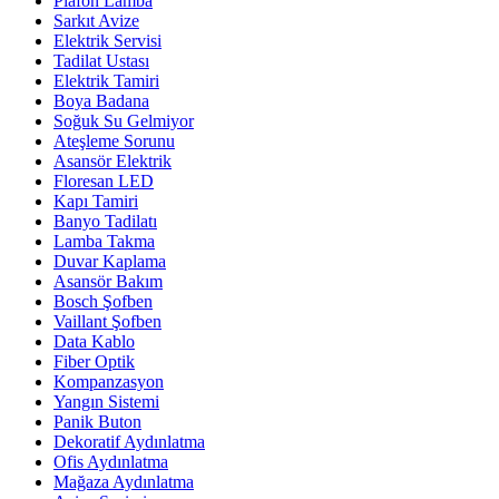
Plafon Lamba
Sarkıt Avize
Elektrik Servisi
Tadilat Ustası
Elektrik Tamiri
Boya Badana
Soğuk Su Gelmiyor
Ateşleme Sorunu
Asansör Elektrik
Floresan LED
Kapı Tamiri
Banyo Tadilatı
Lamba Takma
Duvar Kaplama
Asansör Bakım
Bosch Şofben
Vaillant Şofben
Data Kablo
Fiber Optik
Kompanzasyon
Yangın Sistemi
Panik Buton
Dekoratif Aydınlatma
Ofis Aydınlatma
Mağaza Aydınlatma