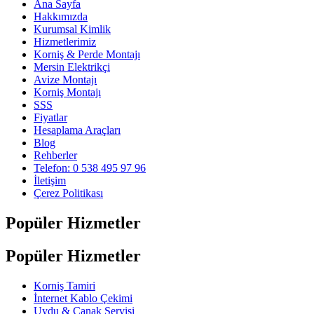
Ana Sayfa
Hakkımızda
Kurumsal Kimlik
Hizmetlerimiz
Korniş & Perde Montajı
Mersin Elektrikçi
Avize Montajı
Korniş Montajı
SSS
Fiyatlar
Hesaplama Araçları
Blog
Rehberler
Telefon: 0 538 495 97 96
İletişim
Çerez Politikası
Popüler Hizmetler
Popüler Hizmetler
Korniş Tamiri
İnternet Kablo Çekimi
Uydu & Çanak Servisi