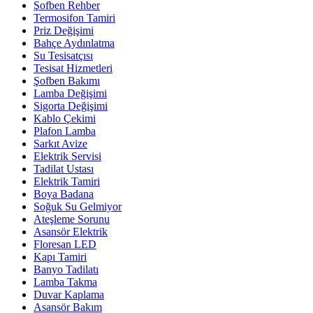
Şofben Rehber
Termosifon Tamiri
Priz Değişimi
Bahçe Aydınlatma
Su Tesisatçısı
Tesisat Hizmetleri
Şofben Bakımı
Lamba Değişimi
Sigorta Değişimi
Kablo Çekimi
Plafon Lamba
Sarkıt Avize
Elektrik Servisi
Tadilat Ustası
Elektrik Tamiri
Boya Badana
Soğuk Su Gelmiyor
Ateşleme Sorunu
Asansör Elektrik
Floresan LED
Kapı Tamiri
Banyo Tadilatı
Lamba Takma
Duvar Kaplama
Asansör Bakım