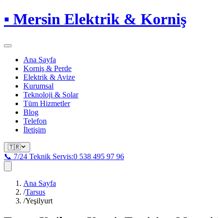
▪
Mersin Elektrik & Korniş
Ana Sayfa
Korniş & Perde
Elektrik & Avize
Kurumsal
Teknoloji & Solar
Tüm Hizmetler
Blog
Telefon
İletişim
🇹🇷
📞 7/24 Teknik Servis:
0 538 495 97 96
Ana Sayfa
/
Tarsus
/
Yeşilyurt