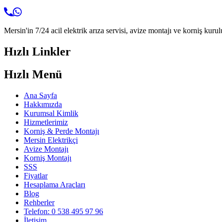
Mersin'in 7/24 acil elektrik arıza servisi, avize montajı ve korniş kurul
Hızlı Linkler
Hızlı Menü
Ana Sayfa
Hakkımızda
Kurumsal Kimlik
Hizmetlerimiz
Korniş & Perde Montajı
Mersin Elektrikçi
Avize Montajı
Korniş Montajı
SSS
Fiyatlar
Hesaplama Araçları
Blog
Rehberler
Telefon: 0 538 495 97 96
İletişim