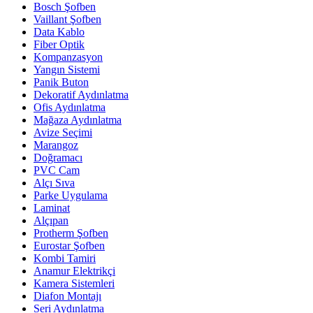
Bosch Şofben
Vaillant Şofben
Data Kablo
Fiber Optik
Kompanzasyon
Yangın Sistemi
Panik Buton
Dekoratif Aydınlatma
Ofis Aydınlatma
Mağaza Aydınlatma
Avize Seçimi
Marangoz
Doğramacı
PVC Cam
Alçı Sıva
Parke Uygulama
Laminat
Alçıpan
Protherm Şofben
Eurostar Şofben
Kombi Tamiri
Anamur Elektrikçi
Kamera Sistemleri
Diafon Montajı
Seri Aydınlatma