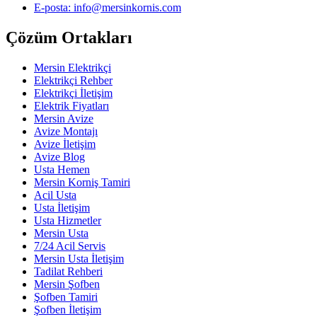
E-posta: info@mersinkornis.com
Çözüm Ortakları
Mersin Elektrikçi
Elektrikçi Rehber
Elektrikçi İletişim
Elektrik Fiyatları
Mersin Avize
Avize Montajı
Avize İletişim
Avize Blog
Usta Hemen
Mersin Korniş Tamiri
Acil Usta
Usta İletişim
Usta Hizmetler
Mersin Usta
7/24 Acil Servis
Mersin Usta İletişim
Tadilat Rehberi
Mersin Şofben
Şofben Tamiri
Şofben İletişim