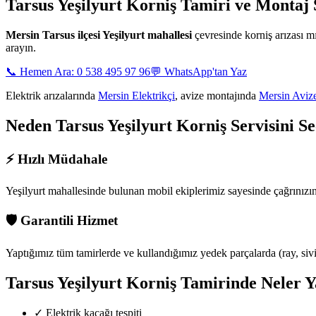
Tarsus Yeşilyurt
Korniş Tamiri ve Montaj S
Mersin
Tarsus ilçesi Yeşilyurt mahallesi
çevresinde korniş arızası 
arayın.
📞 Hemen Ara: 0 538 495 97 96
💬 WhatsApp'tan Yaz
Elektrik arızalarında
Mersin Elektrikçi
, avize montajında
Mersin Aviz
Neden
Tarsus Yeşilyurt
Korniş Servisini Se
⚡
Hızlı Müdahale
Yeşilyurt mahallesinde
bulunan mobil ekiplerimiz sayesinde çağrınızı
🛡️
Garantili Hizmet
Yaptığımız tüm tamirlerde ve kullandığımız yedek parçalarda (ray, siviç,
Tarsus Yeşilyurt
Korniş Tamirinde Neler Y
✓
Elektrik kaçağı tespiti