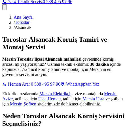
📞 7/24 Teknik Servis:
0 538 495 97 96
Ana Sayfa
/
Toroslar
/
Alsancak
Toroslar Alsancak
Korniş Tamiri ve
Montaj Servisi
Mersin
Toroslar ilçesi Alsancak mahallesi
çevresinde korniş
arızası mı yaşıyorsunuz? Uzman teknik ekibimiz
30 dakika
içinde
kapınızda. 7/24 acil korniş tamiri ve montajı için Mersin'in en
güvenilir servisini arayın.
📞 Hemen Ara: 0 538 495 97 96
💬 WhatsApp'tan Yaz
Elektrik arızalarında
Mersin Elektrikçi
, avize montajında
Mersin
Avize
, acil usta için
Usta Hemen
, tadilat için
Mersin Usta
ve şofben
için
Mersin Şofben
sitelerimizde de hizmet alabilirsiniz.
Neden
Toroslar Alsancak
Korniş Servisini
Seçmelisiniz?