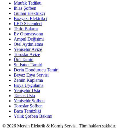
Mutfak Tadilatı
İhlas Şofben
Gülnar Elektrikçi
Bozyazı Elektrikçi
LED Sistemleri
Trafo Bakımı
Ev Otomasyonu
Ampul Değişimi
Otel Aydınlatma
Yenişehir Avize
Toroslar Avize
Ütü Tamiri
Su Isıtıcı Tamiri
Derin Dondurucu Tamiri
Beyaz Eşya Servisi
Zemin Kaplama
Boya Uygulama
Yenişehir Usta
Tarsus Usta
Yenişehir Şofben
Toroslar Şofben
Baca Temizliği
Yıllık Şofben Bakımı
©
2026
Mersin Elektrik & Korniş Servisi. Tüm hakları saklıdır.