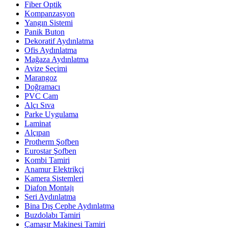
Fiber Optik
Kompanzasyon
Yangın Sistemi
Panik Buton
Dekoratif Aydınlatma
Ofis Aydınlatma
Mağaza Aydınlatma
Avize Seçimi
Marangoz
Doğramacı
PVC Cam
Alçı Sıva
Parke Uygulama
Laminat
Alçıpan
Protherm Şofben
Eurostar Şofben
Kombi Tamiri
Anamur Elektrikçi
Kamera Sistemleri
Diafon Montajı
Seri Aydınlatma
Bina Dış Cephe Aydınlatma
Buzdolabı Tamiri
Çamaşır Makinesi Tamiri