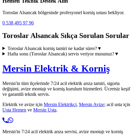
Hemen Teknik Destek Alın
Toroslar Alsancak
bölgesinde profesyonel korniş ustası bekliyor.
0 538 495 97 96
Toroslar Alsancak
Sıkça Sorulan Sorular
Toroslar Alsancak
korniş tamiri ne kadar sürer?
▼
Hafta sonu (
Toroslar Alsancak
) servis veriyor musunuz?
▼
Mersin Elektrik & Korniş
Mersin'in tüm ilçelerinde 7/24 acil elektrik arıza tamiri, sigorta
değişimi, avize montajı ve korniş kurulum hizmetleri. Ücretsiz keşif
ve garantili teknik servis.
Elektrik ve avize için
Mersin Elektrikçi
,
Mersin Avize
; acil usta için
Usta Hemen
ve
Mersin Usta
.
Mersin'in 7/24 acil elektrik arıza servisi, avize montajı ve korniş