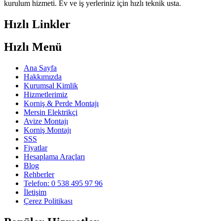
kurulum hizmeti. Ev ve iş yerleriniz için hızlı teknik usta.
Hızlı Linkler
Hızlı Menü
Ana Sayfa
Hakkımızda
Kurumsal Kimlik
Hizmetlerimiz
Korniş & Perde Montajı
Mersin Elektrikçi
Avize Montajı
Korniş Montajı
SSS
Fiyatlar
Hesaplama Araçları
Blog
Rehberler
Telefon: 0 538 495 97 96
İletişim
Çerez Politikası