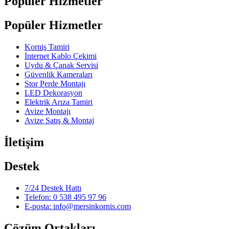
Popüler Hizmetler
Popüler Hizmetler
Korniş Tamiri
İnternet Kablo Çekimi
Uydu & Çanak Servisi
Güvenlik Kameraları
Stor Perde Montajı
LED Dekorasyon
Elektrik Arıza Tamiri
Avize Montajı
Avize Satış & Montaj
İletişim
Destek
7/24 Destek Hattı
Telefon: 0 538 495 97 96
E-posta: info@mersinkornis.com
Çözüm Ortakları