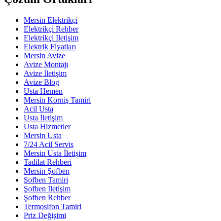
Mersin Elektrikçi
Elektrikçi Rehber
Elektrikçi İletişim
Elektrik Fiyatları
Mersin Avize
Avize Montajı
Avize İletişim
Avize Blog
Usta Hemen
Mersin Korniş Tamiri
Acil Usta
Usta İletişim
Usta Hizmetler
Mersin Usta
7/24 Acil Servis
Mersin Usta İletişim
Tadilat Rehberi
Mersin Şofben
Şofben Tamiri
Şofben İletişim
Şofben Rehber
Termosifon Tamiri
Priz Değişimi