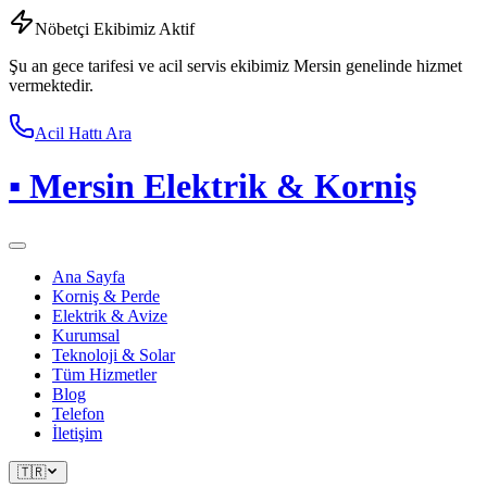
Nöbetçi Ekibimiz Aktif
Şu an gece tarifesi ve acil servis ekibimiz Mersin genelinde hizmet
vermektedir.
Acil Hattı Ara
▪
Mersin Elektrik & Korniş
Ana Sayfa
Korniş & Perde
Elektrik & Avize
Kurumsal
Teknoloji & Solar
Tüm Hizmetler
Blog
Telefon
İletişim
🇹🇷