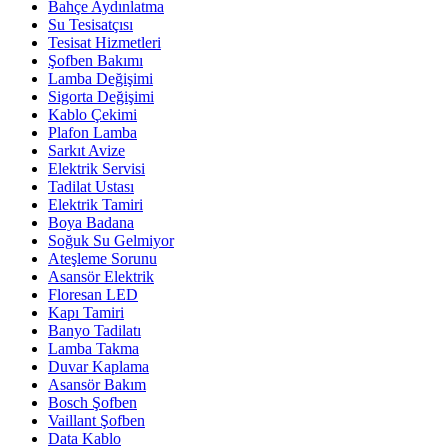
Bahçe Aydınlatma
Su Tesisatçısı
Tesisat Hizmetleri
Şofben Bakımı
Lamba Değişimi
Sigorta Değişimi
Kablo Çekimi
Plafon Lamba
Sarkıt Avize
Elektrik Servisi
Tadilat Ustası
Elektrik Tamiri
Boya Badana
Soğuk Su Gelmiyor
Ateşleme Sorunu
Asansör Elektrik
Floresan LED
Kapı Tamiri
Banyo Tadilatı
Lamba Takma
Duvar Kaplama
Asansör Bakım
Bosch Şofben
Vaillant Şofben
Data Kablo