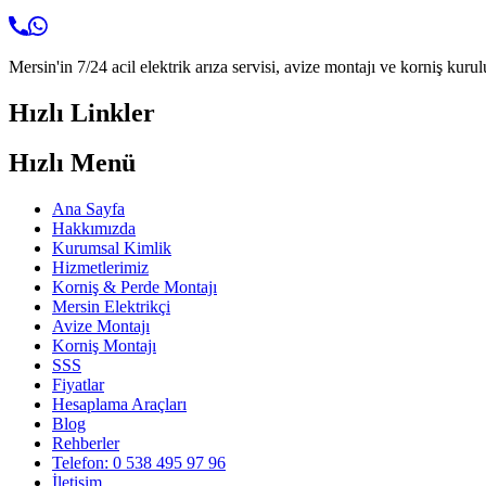
Mersin'in 7/24 acil elektrik arıza servisi, avize montajı ve korniş kurul
Hızlı Linkler
Hızlı Menü
Ana Sayfa
Hakkımızda
Kurumsal Kimlik
Hizmetlerimiz
Korniş & Perde Montajı
Mersin Elektrikçi
Avize Montajı
Korniş Montajı
SSS
Fiyatlar
Hesaplama Araçları
Blog
Rehberler
Telefon: 0 538 495 97 96
İletişim