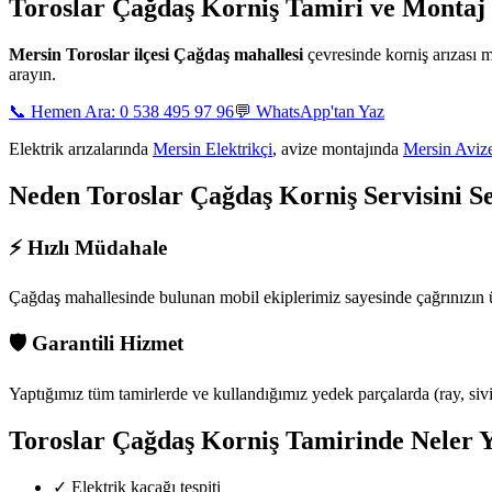
Toroslar Çağdaş
Korniş Tamiri ve Montaj 
Mersin
Toroslar ilçesi Çağdaş mahallesi
çevresinde korniş arızası
arayın.
📞 Hemen Ara: 0 538 495 97 96
💬 WhatsApp'tan Yaz
Elektrik arızalarında
Mersin Elektrikçi
, avize montajında
Mersin Aviz
Neden
Toroslar Çağdaş
Korniş Servisini S
⚡
Hızlı Müdahale
Çağdaş mahallesinde
bulunan mobil ekiplerimiz sayesinde çağrınızın 
🛡️
Garantili Hizmet
Yaptığımız tüm tamirlerde ve kullandığımız yedek parçalarda (ray, siviç,
Toroslar Çağdaş
Korniş Tamirinde Neler 
✓
Elektrik kaçağı tespiti