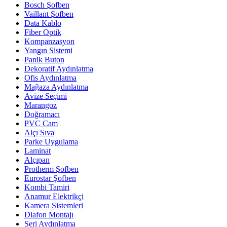
Bosch Şofben
Vaillant Şofben
Data Kablo
Fiber Optik
Kompanzasyon
Yangın Sistemi
Panik Buton
Dekoratif Aydınlatma
Ofis Aydınlatma
Mağaza Aydınlatma
Avize Seçimi
Marangoz
Doğramacı
PVC Cam
Alçı Sıva
Parke Uygulama
Laminat
Alçıpan
Protherm Şofben
Eurostar Şofben
Kombi Tamiri
Anamur Elektrikçi
Kamera Sistemleri
Diafon Montajı
Seri Aydınlatma