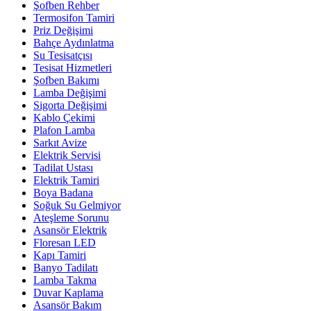
Şofben Rehber
Termosifon Tamiri
Priz Değişimi
Bahçe Aydınlatma
Su Tesisatçısı
Tesisat Hizmetleri
Şofben Bakımı
Lamba Değişimi
Sigorta Değişimi
Kablo Çekimi
Plafon Lamba
Sarkıt Avize
Elektrik Servisi
Tadilat Ustası
Elektrik Tamiri
Boya Badana
Soğuk Su Gelmiyor
Ateşleme Sorunu
Asansör Elektrik
Floresan LED
Kapı Tamiri
Banyo Tadilatı
Lamba Takma
Duvar Kaplama
Asansör Bakım