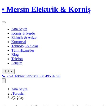
▪
Mersin Elektrik & Korniş
Ana Sayfa
Korniş & Perde
Elektrik & Avize
Kurumsal
Teknoloji & Solar
Tüm Hizmetler
Blog
Telefon
İletişim
🇹🇷
📞 7/24 Teknik Servis:
0 538 495 97 96
Ana Sayfa
/
Toroslar
/
Çağdaş