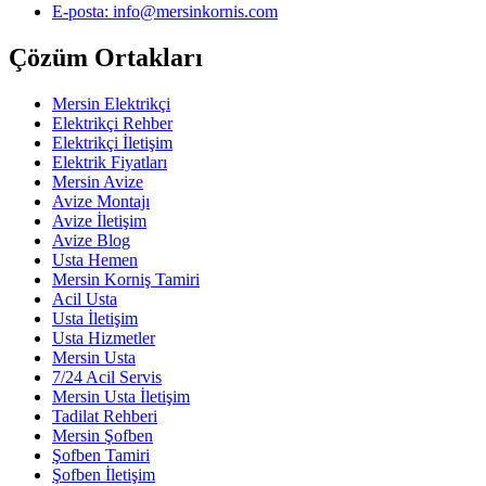
E-posta: info@mersinkornis.com
Çözüm Ortakları
Mersin Elektrikçi
Elektrikçi Rehber
Elektrikçi İletişim
Elektrik Fiyatları
Mersin Avize
Avize Montajı
Avize İletişim
Avize Blog
Usta Hemen
Mersin Korniş Tamiri
Acil Usta
Usta İletişim
Usta Hizmetler
Mersin Usta
7/24 Acil Servis
Mersin Usta İletişim
Tadilat Rehberi
Mersin Şofben
Şofben Tamiri
Şofben İletişim