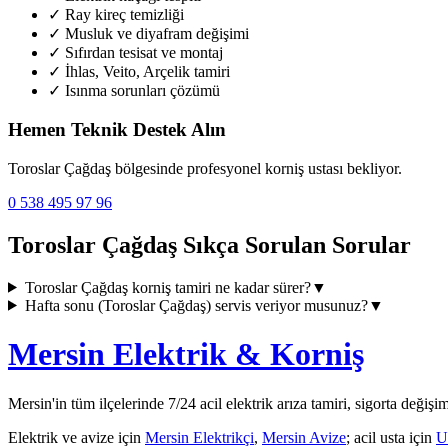
✓
Ray kireç temizliği
✓
Musluk ve diyafram değişimi
✓
Sıfırdan tesisat ve montaj
✓
İhlas, Veito, Arçelik tamiri
✓
Isınma sorunları çözümü
Hemen Teknik Destek Alın
Toroslar Çağdaş
bölgesinde profesyonel korniş ustası bekliyor.
0 538 495 97 96
Toroslar Çağdaş
Sıkça Sorulan Sorular
Toroslar Çağdaş
korniş tamiri ne kadar sürer?
▼
Hafta sonu (
Toroslar Çağdaş
) servis veriyor musunuz?
▼
Mersin Elektrik & Korniş
Mersin'in tüm ilçelerinde 7/24 acil elektrik arıza tamiri, sigorta değişi
Elektrik ve avize için
Mersin Elektrikçi
,
Mersin Avize
; acil usta için
U