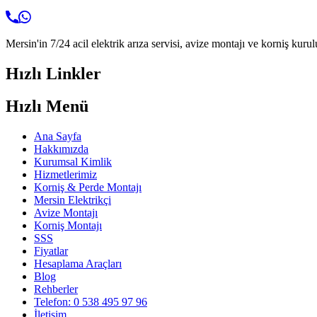
Mersin'in 7/24 acil elektrik arıza servisi, avize montajı ve korniş kurul
Hızlı Linkler
Hızlı Menü
Ana Sayfa
Hakkımızda
Kurumsal Kimlik
Hizmetlerimiz
Korniş & Perde Montajı
Mersin Elektrikçi
Avize Montajı
Korniş Montajı
SSS
Fiyatlar
Hesaplama Araçları
Blog
Rehberler
Telefon: 0 538 495 97 96
İletişim