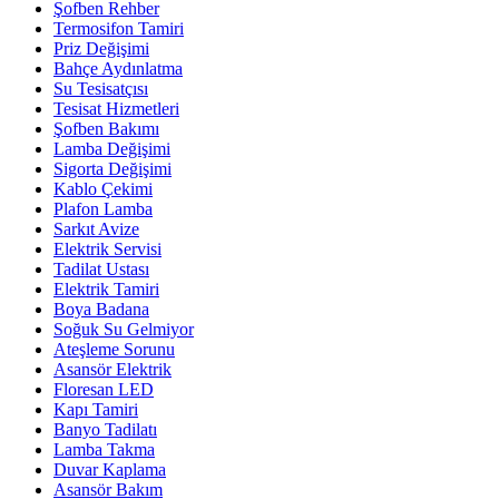
Şofben Rehber
Termosifon Tamiri
Priz Değişimi
Bahçe Aydınlatma
Su Tesisatçısı
Tesisat Hizmetleri
Şofben Bakımı
Lamba Değişimi
Sigorta Değişimi
Kablo Çekimi
Plafon Lamba
Sarkıt Avize
Elektrik Servisi
Tadilat Ustası
Elektrik Tamiri
Boya Badana
Soğuk Su Gelmiyor
Ateşleme Sorunu
Asansör Elektrik
Floresan LED
Kapı Tamiri
Banyo Tadilatı
Lamba Takma
Duvar Kaplama
Asansör Bakım