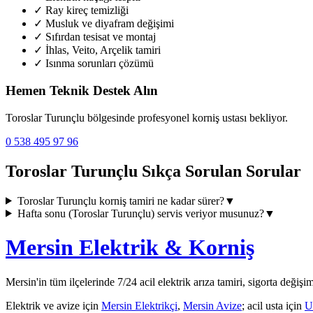
✓
Ray kireç temizliği
✓
Musluk ve diyafram değişimi
✓
Sıfırdan tesisat ve montaj
✓
İhlas, Veito, Arçelik tamiri
✓
Isınma sorunları çözümü
Hemen Teknik Destek Alın
Toroslar Turunçlu
bölgesinde profesyonel korniş ustası bekliyor.
0 538 495 97 96
Toroslar Turunçlu
Sıkça Sorulan Sorular
Toroslar Turunçlu
korniş tamiri ne kadar sürer?
▼
Hafta sonu (
Toroslar Turunçlu
) servis veriyor musunuz?
▼
Mersin Elektrik & Korniş
Mersin'in tüm ilçelerinde 7/24 acil elektrik arıza tamiri, sigorta değişi
Elektrik ve avize için
Mersin Elektrikçi
,
Mersin Avize
; acil usta için
U