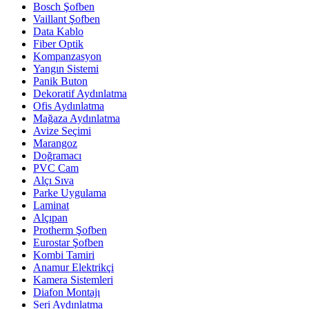
Bosch Şofben
Vaillant Şofben
Data Kablo
Fiber Optik
Kompanzasyon
Yangın Sistemi
Panik Buton
Dekoratif Aydınlatma
Ofis Aydınlatma
Mağaza Aydınlatma
Avize Seçimi
Marangoz
Doğramacı
PVC Cam
Alçı Sıva
Parke Uygulama
Laminat
Alçıpan
Protherm Şofben
Eurostar Şofben
Kombi Tamiri
Anamur Elektrikçi
Kamera Sistemleri
Diafon Montajı
Seri Aydınlatma