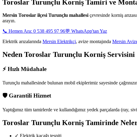
Toroslar Turunçlu
Korniş Tamiri ve Monta
Mersin
Toroslar ilçesi Turunçlu mahallesi
çevresinde korniş arıza
arayın.
📞 Hemen Ara: 0 538 495 97 96
💬 WhatsApp'tan Yaz
Elektrik arızalarında
Mersin Elektrikçi
, avize montajında
Mersin Aviz
Neden
Toroslar Turunçlu
Korniş Servisini
⚡
Hızlı Müdahale
Turunçlu mahallesinde
bulunan mobil ekiplerimiz sayesinde çağrınızı
🛡️
Garantili Hizmet
Yaptığımız tüm tamirlerde ve kullandığımız yedek parçalarda (ray, siviç,
Toroslar Turunçlu
Korniş Tamirinde Neler
✓
Elektrik kaçağı tespiti