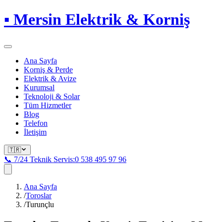
▪
Mersin Elektrik & Korniş
Ana Sayfa
Korniş & Perde
Elektrik & Avize
Kurumsal
Teknoloji & Solar
Tüm Hizmetler
Blog
Telefon
İletişim
🇹🇷
📞 7/24 Teknik Servis:
0 538 495 97 96
Ana Sayfa
/
Toroslar
/
Turunçlu