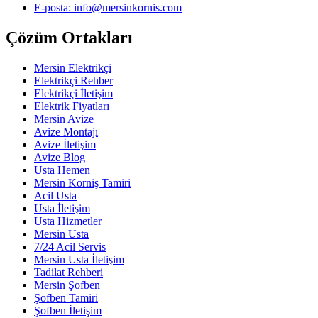
E-posta: info@mersinkornis.com
Çözüm Ortakları
Mersin Elektrikçi
Elektrikçi Rehber
Elektrikçi İletişim
Elektrik Fiyatları
Mersin Avize
Avize Montajı
Avize İletişim
Avize Blog
Usta Hemen
Mersin Korniş Tamiri
Acil Usta
Usta İletişim
Usta Hizmetler
Mersin Usta
7/24 Acil Servis
Mersin Usta İletişim
Tadilat Rehberi
Mersin Şofben
Şofben Tamiri
Şofben İletişim