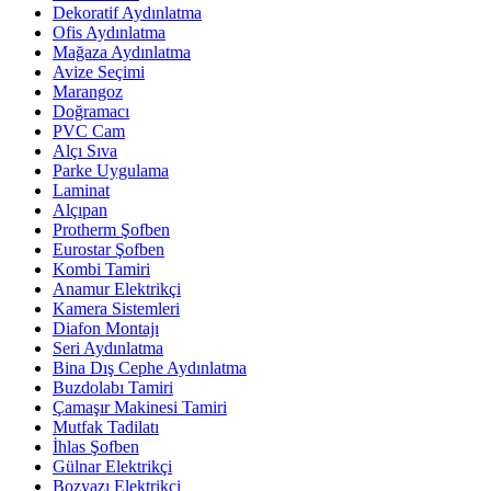
Dekoratif Aydınlatma
Ofis Aydınlatma
Mağaza Aydınlatma
Avize Seçimi
Marangoz
Doğramacı
PVC Cam
Alçı Sıva
Parke Uygulama
Laminat
Alçıpan
Protherm Şofben
Eurostar Şofben
Kombi Tamiri
Anamur Elektrikçi
Kamera Sistemleri
Diafon Montajı
Seri Aydınlatma
Bina Dış Cephe Aydınlatma
Buzdolabı Tamiri
Çamaşır Makinesi Tamiri
Mutfak Tadilatı
İhlas Şofben
Gülnar Elektrikçi
Bozyazı Elektrikçi