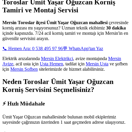
Toroslar Ümit Yaşar Oğuzcan
Korniş
Tamiri ve Montaj Servisi
Mersin
Toroslar ilçesi Ümit Yaşar Oğuzcan mahallesi
çevresinde
korniş arızası mı yaşıyorsunuz? Uzman teknik ekibimiz
30 dakika
içinde kapınızda. 7/24 acil korniş tamiri ve montajı için Mersin'in en
güvenilir servisini arayın.
📞 Hemen Ara: 0 538 495 97 96
💬 WhatsApp'tan Yaz
Elektrik arızalarında
Mersin Elektrikçi
, avize montajında
Mersin
Avize
, acil usta için
Usta Hemen
, tadilat için
Mersin Usta
ve şofben
için
Mersin Şofben
sitelerimizde de hizmet alabilirsiniz.
Neden
Toroslar Ümit Yaşar Oğuzcan
Korniş Servisini Seçmelisiniz?
⚡
Hızlı Müdahale
Ümit Yaşar Oğuzcan mahallesinde
bulunan mobil ekiplerimiz
sayesinde çağrınızın üzerinden 1 saat geçmeden adrese ulaşıyoruz.