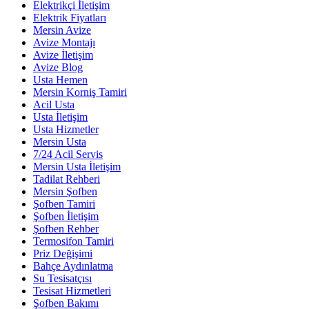
Elektrikçi İletişim
Elektrik Fiyatları
Mersin Avize
Avize Montajı
Avize İletişim
Avize Blog
Usta Hemen
Mersin Korniş Tamiri
Acil Usta
Usta İletişim
Usta Hizmetler
Mersin Usta
7/24 Acil Servis
Mersin Usta İletişim
Tadilat Rehberi
Mersin Şofben
Şofben Tamiri
Şofben İletişim
Şofben Rehber
Termosifon Tamiri
Priz Değişimi
Bahçe Aydınlatma
Su Tesisatçısı
Tesisat Hizmetleri
Şofben Bakımı