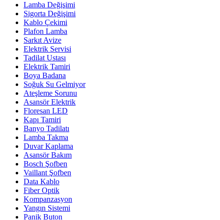
Lamba Değişimi
Sigorta Değişimi
Kablo Çekimi
Plafon Lamba
Sarkıt Avize
Elektrik Servisi
Tadilat Ustası
Elektrik Tamiri
Boya Badana
Soğuk Su Gelmiyor
Ateşleme Sorunu
Asansör Elektrik
Floresan LED
Kapı Tamiri
Banyo Tadilatı
Lamba Takma
Duvar Kaplama
Asansör Bakım
Bosch Şofben
Vaillant Şofben
Data Kablo
Fiber Optik
Kompanzasyon
Yangın Sistemi
Panik Buton