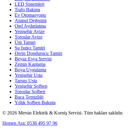
LED Sistemleri
Trafo Bakımı
Ev Otomasyonu
Ampul Değişimi
Otel Aydınlatma
Yenişehir Avize
Toroslar Avize
Ütü Tamiri
Su Isıtıcı Tamiri
Derin Dondurucu Tamiri
Beyaz Eşya Servisi
Zemin Kaplama
Boya Uygulama
Yenişehir Usta
Tarsus Usta
Yenişehir Şofben
Toroslar Şofben
Baca Temizliği
Yıllık Şofben Bakımı
©
2026
Mersin Elektrik & Korniş Servisi. Tüm hakları saklıdır.
Hemen Ara: 0538 495 97 96