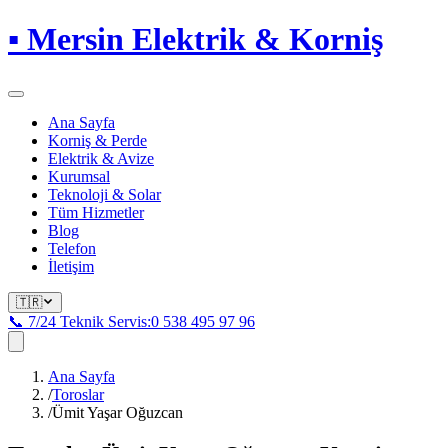
▪
Mersin Elektrik & Korniş
Ana Sayfa
Korniş & Perde
Elektrik & Avize
Kurumsal
Teknoloji & Solar
Tüm Hizmetler
Blog
Telefon
İletişim
🇹🇷
📞 7/24 Teknik Servis:
0 538 495 97 96
Ana Sayfa
/
Toroslar
/
Ümit Yaşar Oğuzcan