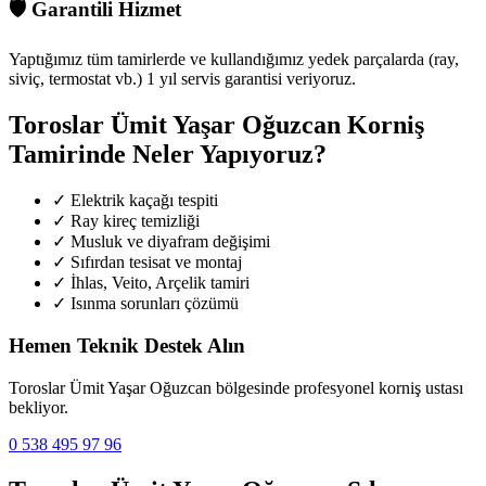
🛡️
Garantili Hizmet
Yaptığımız tüm tamirlerde ve kullandığımız yedek parçalarda (ray,
siviç, termostat vb.) 1 yıl servis garantisi veriyoruz.
Toroslar Ümit Yaşar Oğuzcan
Korniş
Tamirinde Neler Yapıyoruz?
✓
Elektrik kaçağı tespiti
✓
Ray kireç temizliği
✓
Musluk ve diyafram değişimi
✓
Sıfırdan tesisat ve montaj
✓
İhlas, Veito, Arçelik tamiri
✓
Isınma sorunları çözümü
Hemen Teknik Destek Alın
Toroslar Ümit Yaşar Oğuzcan
bölgesinde profesyonel korniş ustası
bekliyor.
0 538 495 97 96