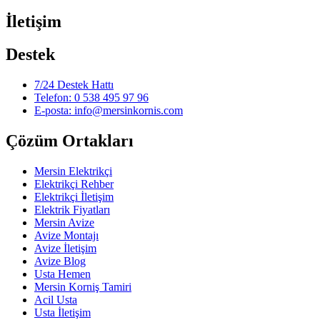
İletişim
Destek
7/24 Destek Hattı
Telefon: 0 538 495 97 96
E-posta: info@mersinkornis.com
Çözüm Ortakları
Mersin Elektrikçi
Elektrikçi Rehber
Elektrikçi İletişim
Elektrik Fiyatları
Mersin Avize
Avize Montajı
Avize İletişim
Avize Blog
Usta Hemen
Mersin Korniş Tamiri
Acil Usta
Usta İletişim