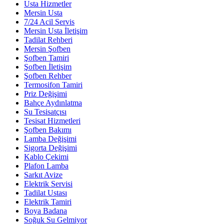
Usta Hizmetler
Mersin Usta
7/24 Acil Servis
Mersin Usta İletişim
Tadilat Rehberi
Mersin Şofben
Şofben Tamiri
Şofben İletişim
Şofben Rehber
Termosifon Tamiri
Priz Değişimi
Bahçe Aydınlatma
Su Tesisatçısı
Tesisat Hizmetleri
Şofben Bakımı
Lamba Değişimi
Sigorta Değişimi
Kablo Çekimi
Plafon Lamba
Sarkıt Avize
Elektrik Servisi
Tadilat Ustası
Elektrik Tamiri
Boya Badana
Soğuk Su Gelmiyor