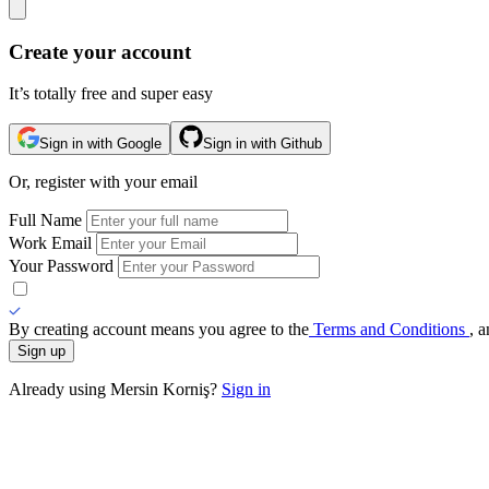
Create your account
It’s totally free and super easy
Sign in with Google
Sign in with Github
Or, register with your email
Full Name
Work Email
Your Password
By creating account means you agree to the
Terms and Conditions
, 
Sign up
Already using Mersin Korniş?
Sign in