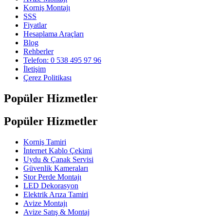
Korniş Montajı
SSS
Fiyatlar
Hesaplama Araçları
Blog
Rehberler
Telefon: 0 538 495 97 96
İletişim
Çerez Politikası
Popüler Hizmetler
Popüler Hizmetler
Korniş Tamiri
İnternet Kablo Çekimi
Uydu & Çanak Servisi
Güvenlik Kameraları
Stor Perde Montajı
LED Dekorasyon
Elektrik Arıza Tamiri
Avize Montajı
Avize Satış & Montaj