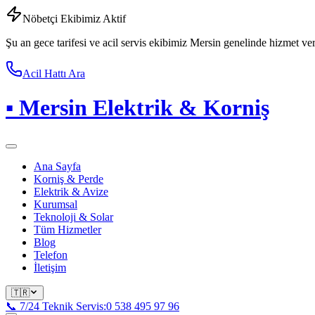
Nöbetçi Ekibimiz Aktif
Şu an gece tarifesi ve acil servis ekibimiz Mersin genelinde hizmet ve
Acil Hattı Ara
▪
Mersin Elektrik & Korniş
Ana Sayfa
Korniş & Perde
Elektrik & Avize
Kurumsal
Teknoloji & Solar
Tüm Hizmetler
Blog
Telefon
İletişim
🇹🇷
📞 7/24 Teknik Servis:
0 538 495 97 96