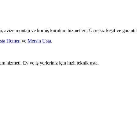
mi, avize montajı ve korniş kurulum hizmetleri. Ücretsiz keşif ve garantili
sta Hemen
ve
Mersin Usta
.
um hizmeti. Ev ve iş yerleriniz için hızlı teknik usta.