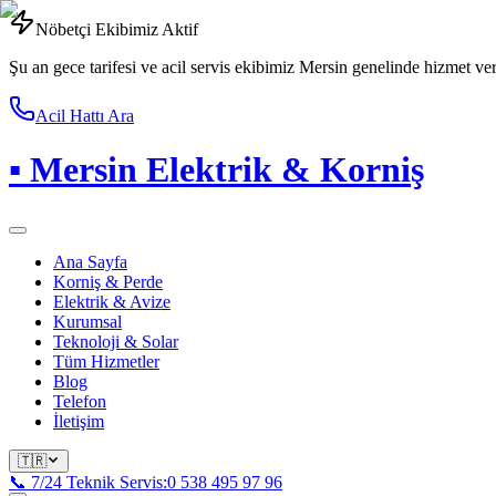
Nöbetçi Ekibimiz Aktif
Şu an gece tarifesi ve acil servis ekibimiz Mersin genelinde hizmet ve
Acil Hattı Ara
▪
Mersin Elektrik & Korniş
Ana Sayfa
Korniş & Perde
Elektrik & Avize
Kurumsal
Teknoloji & Solar
Tüm Hizmetler
Blog
Telefon
İletişim
🇹🇷
📞 7/24 Teknik Servis:
0 538 495 97 96