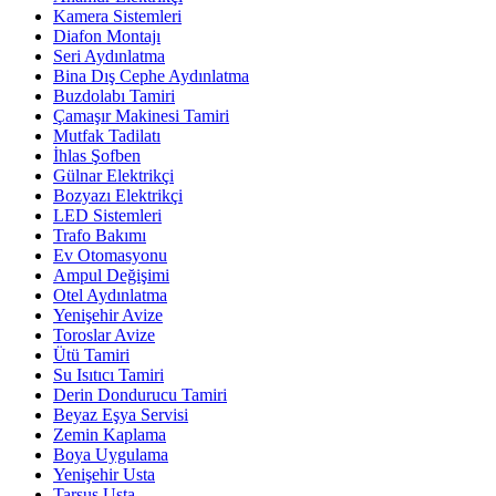
Kamera Sistemleri
Diafon Montajı
Seri Aydınlatma
Bina Dış Cephe Aydınlatma
Buzdolabı Tamiri
Çamaşır Makinesi Tamiri
Mutfak Tadilatı
İhlas Şofben
Gülnar Elektrikçi
Bozyazı Elektrikçi
LED Sistemleri
Trafo Bakımı
Ev Otomasyonu
Ampul Değişimi
Otel Aydınlatma
Yenişehir Avize
Toroslar Avize
Ütü Tamiri
Su Isıtıcı Tamiri
Derin Dondurucu Tamiri
Beyaz Eşya Servisi
Zemin Kaplama
Boya Uygulama
Yenişehir Usta
Tarsus Usta