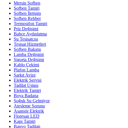
Mersin Şofben
Şofben Tamiri
Şofben İletişim
Şofben Rehber
Termosifon Tamiri
Priz Değişimi
Bahçe Aydınlatma
Su Tesisatçısı
Tesisat Hizmetleri
Şofben Bakımı
Lamba Değişimi
Sigorta Değişimi
Kablo Çekimi
Plafon Lamba
Sarkıt Avize
Elektrik Servisi
Tadilat Ustası
Elektrik Tamiri
Boya Badana
Soğuk Su Gelmiyor
Ateşleme Sorunu
Asansör Elektrik
Floresan LED
Kapı Tamiri
Banyo Tadilatı