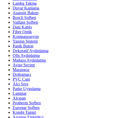
Lamba Takma
Duvar Kaplama
Asansör Bakım
Bosch Şofben
Vaillant Şofben
Data Kablo
Fiber Optik
Kompanzasyon
Yangın Sistemi
Panik Buton
Dekoratif Aydınlatma
Ofis Aydınlatma
Mağaza Aydınlatma
Avize Seçimi
Marangoz
Doğramacı
PVC Cam
Alçı Sıva
Parke Uygulama
Laminat
Alçıpan
Protherm Şofben
Eurostar Şofben
Kombi Tamiri
Anamur Elektrikçi