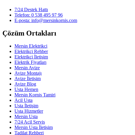
7/24 Destek Hattı
Telefon: 0 538 495 97 96
E-posta: info@mersinkornis.com
Çözüm Ortakları
Mersin Elektrikçi
Elektrikçi Rehber
Elektrikçi İletişim
Elektrik Fiyatları
Mersin Avize
Avize Montajı
Avize İletişim
Avize Blog
Usta Hemen
Mersin Korniş Tamiri
Acil Usta
Usta İletişim
Usta Hizmetler
Mersin Usta
7/24 Acil Servis
Mersin Usta İletişim
Tadilat Rehberi