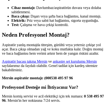
Cihaz montajı:
Davlumbaz/aspiratörün duvara veya dolaba
sabitlenmesi.
Baca çıkışı:
Dışarı veya şafta baca bağlantısı, kanal montajı.
Elektrik:
Priz veya sabit hat bağlantısı, sigorta uygunluğu.
Test:
Çalışma ve hava çekişi kontrolü.
Neden Profesyonel Montaj?
Aspiratör yanlış montajda titreşim, gürültü veya yetersiz çekişe yol
açar. Baca çıkışı olmadan yağ ve koku mutfakta kalır. Doğru montaj
ve baca bağlantısı hem verimi artırır hem de yangın riskini azaltır.
Aspiratör bacası takma Mersin
ve
ankastre set kurulumu Mersin
sayfalarımız da faydalı olabilir. Genel tadilat için kardeş sitemize
bakabilirsiniz.
Mersin aspiratör montajı: (000538 495 97 96
Profesyonel Desteğe mi İhtiyacınız Var?
Mersin korniş servisi ve acil elektrikçi için tek numara:
0 538 495 97
96
. Mersin'in her noktasına 7/24 servis.