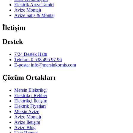
Elektrik Arıza Tamiri
Avize Montajı
Avize Satış & Montaj
İletişim
Destek
7/24 Destek Hattı
Telefon: 0 538 495 97 96
E-posta: info@mersinkornis.com
Çözüm Ortakları
Mersin Elektrikçi
Elektrikçi Rehber
Elektrikçi İletişim
Elektrik Fiyatları
Mersin Avize
Avize Montajı
Avize İletişim
Avize Blog
Usta Hemen