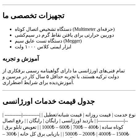
تجهیزات تخصصی ما
دستگاه تشخیص اتصال کوتاه (Multimeter حرفه‌ای)
دوربین حرارتی برای یافتن نقاط گرم در سیم‌کشی
دستگاه تست عایق سیم (Megger)
ابزار ایمنی کلاس ۱۰۰۰ ولت
آموزش و تجربه
تمام فنی‌های اورژانسی ما دارای گواهینامه رسمی برقکاری از
دولت ترکیه هستند، با تجربه حداقل ۵ سال کار در مرسین و
آموزش‌دیده برای شرایط اضطراری.
جدول قیمت خدمات اورژانسی
| نوع خدمت | قیمت روزانه | قیمت شبانه/تعطیل | |-----------|-----------
--|-----------------| | بازدید اورژانسی | رایگان | رایگان | | رفع اتصال
کوتاه ساده | ₺400 – ₺700 | ₺600 – ₺1000 | | تعویض تابلو برق |
₺1500 – ₺4000 | ₺2000 – ₺5000 | | بازیابی برق کل خانه | ₺300 –