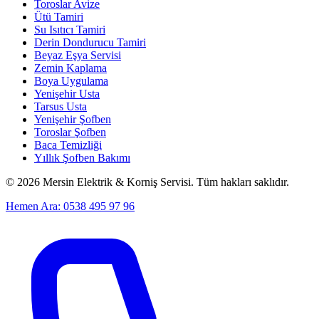
Toroslar Avize
Ütü Tamiri
Su Isıtıcı Tamiri
Derin Dondurucu Tamiri
Beyaz Eşya Servisi
Zemin Kaplama
Boya Uygulama
Yenişehir Usta
Tarsus Usta
Yenişehir Şofben
Toroslar Şofben
Baca Temizliği
Yıllık Şofben Bakımı
©
2026
Mersin Elektrik & Korniş Servisi. Tüm hakları saklıdır.
Hemen Ara: 0538 495 97 96