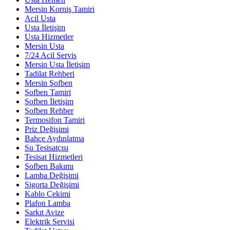
Mersin Korniş Tamiri
Acil Usta
Usta İletişim
Usta Hizmetler
Mersin Usta
7/24 Acil Servis
Mersin Usta İletişim
Tadilat Rehberi
Mersin Şofben
Şofben Tamiri
Şofben İletişim
Şofben Rehber
Termosifon Tamiri
Priz Değişimi
Bahçe Aydınlatma
Su Tesisatçısı
Tesisat Hizmetleri
Şofben Bakımı
Lamba Değişimi
Sigorta Değişimi
Kablo Çekimi
Plafon Lamba
Sarkıt Avize
Elektrik Servisi