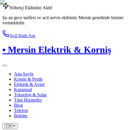
Nöbetçi Ekibimiz Aktif
Şu an gece tarifesi ve acil servis ekibimiz Mersin genelinde hizmet
vermektedir.
Acil Hattı Ara
▪
Mersin Elektrik & Korniş
Ana Sayfa
Korniş & Perde
Elektrik & Avize
Kurumsal
Teknoloji & Solar
Tüm Hizmetler
Blog
Telefon
İletişim
🇹🇷