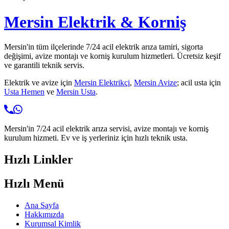
Mersin Elektrik & Korniş
Mersin'in tüm ilçelerinde 7/24 acil elektrik arıza tamiri, sigorta
değişimi, avize montajı ve korniş kurulum hizmetleri. Ücretsiz keşif
ve garantili teknik servis.
Elektrik ve avize için
Mersin Elektrikçi
,
Mersin Avize
; acil usta için
Usta Hemen
ve
Mersin Usta
.
Mersin'in 7/24 acil elektrik arıza servisi, avize montajı ve korniş
kurulum hizmeti. Ev ve iş yerleriniz için hızlı teknik usta.
Hızlı Linkler
Hızlı Menü
Ana Sayfa
Hakkımızda
Kurumsal Kimlik