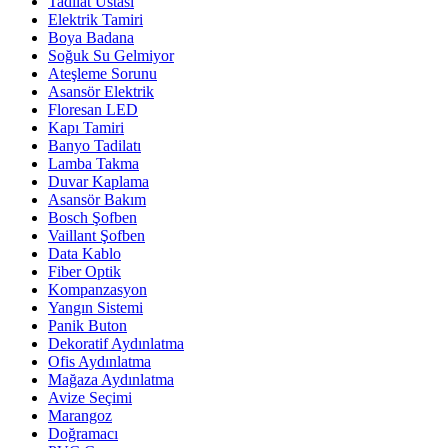
Tadilat Ustası
Elektrik Tamiri
Boya Badana
Soğuk Su Gelmiyor
Ateşleme Sorunu
Asansör Elektrik
Floresan LED
Kapı Tamiri
Banyo Tadilatı
Lamba Takma
Duvar Kaplama
Asansör Bakım
Bosch Şofben
Vaillant Şofben
Data Kablo
Fiber Optik
Kompanzasyon
Yangın Sistemi
Panik Buton
Dekoratif Aydınlatma
Ofis Aydınlatma
Mağaza Aydınlatma
Avize Seçimi
Marangoz
Doğramacı