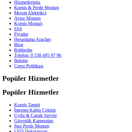
Hizmetlerimiz
Korniş & Perde Montajı
Mersin Elektrikçi
Avize Montajı
Korniş Montajı
SSS
Fiyatlar
Hesaplama Araçları
Blog
Rehberler
Telefon: 0 538 495 97 96
İletişim
Çerez Politikası
Popüler Hizmetler
Popüler Hizmetler
Korniş Tamiri
İnternet Kablo Çekimi
Uydu & Çanak Servisi
Güvenlik Kameraları
Stor Perde Montajı
LED Dekorasyon