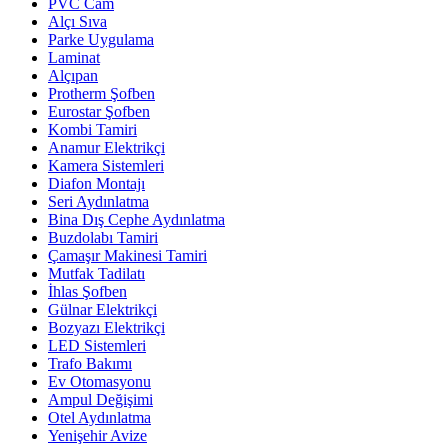
PVC Cam
Alçı Sıva
Parke Uygulama
Laminat
Alçıpan
Protherm Şofben
Eurostar Şofben
Kombi Tamiri
Anamur Elektrikçi
Kamera Sistemleri
Diafon Montajı
Seri Aydınlatma
Bina Dış Cephe Aydınlatma
Buzdolabı Tamiri
Çamaşır Makinesi Tamiri
Mutfak Tadilatı
İhlas Şofben
Gülnar Elektrikçi
Bozyazı Elektrikçi
LED Sistemleri
Trafo Bakımı
Ev Otomasyonu
Ampul Değişimi
Otel Aydınlatma
Yenişehir Avize