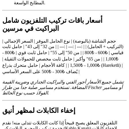
المطابخ الواسعة.
أسعار باقات تركيب التلفزيون شامل
البراكيت في مرسين
| حجم الشاشة (بالبوصة) | نوع الحامل الموفر | السعر الإجمالي
(التركيب + الحامل) | | :--- | :--- | :--- | | من 32" إلى 43" | حامل ثابت
قياسي | ₺600 - ₺800 | | من 50" إلى 55" | حامل ثابت قوي | ₺800 -
₺1,000 | | من 65" وأكبر | حامل ثابت مخصص للحمولات الثقيلة |
₺1,000 - ₺1,500 | | كافة الأحجام | حامل متحرك بذراع (Hareketli) |
يُضاف ₺300 - ₺500 على السعر الأساسي |
تشمل جميع الأسعار أجور الفني والبراكيت الجداري وضريبة القيمة
المضافة. نستخدم مسامير صلبة جداً من طراز Fischer أو مسامير
الفولاذ حسب نوع الحائط.
إخفاء الكابلات لمظهر أنيق
التلفزيون المعلق يصبح قبيحاً إذا كانت الكابلات تتدلى منه! نقدم
خدمة تركيب المجرى البلاستيكي (Kablo Kanalı) لإخفاء كابلات