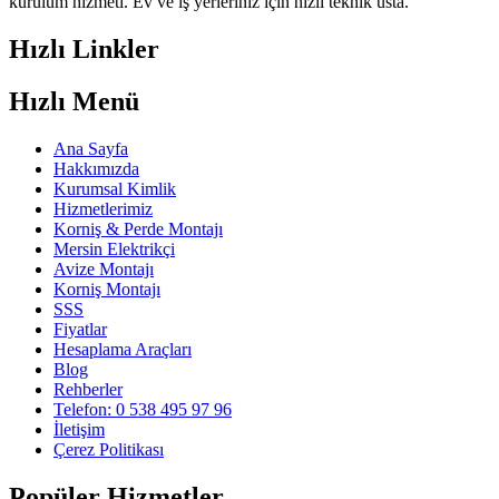
kurulum hizmeti. Ev ve iş yerleriniz için hızlı teknik usta.
Hızlı Linkler
Hızlı Menü
Ana Sayfa
Hakkımızda
Kurumsal Kimlik
Hizmetlerimiz
Korniş & Perde Montajı
Mersin Elektrikçi
Avize Montajı
Korniş Montajı
SSS
Fiyatlar
Hesaplama Araçları
Blog
Rehberler
Telefon: 0 538 495 97 96
İletişim
Çerez Politikası
Popüler Hizmetler