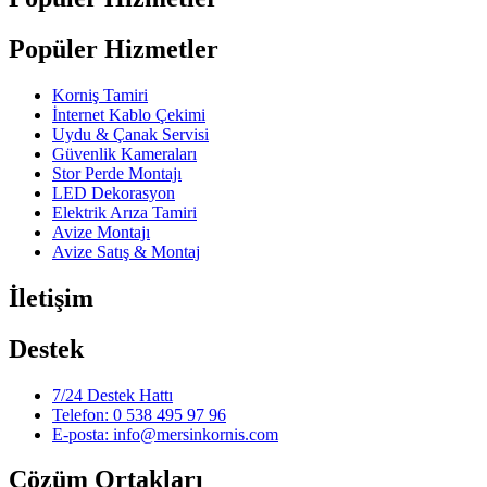
Popüler Hizmetler
Korniş Tamiri
İnternet Kablo Çekimi
Uydu & Çanak Servisi
Güvenlik Kameraları
Stor Perde Montajı
LED Dekorasyon
Elektrik Arıza Tamiri
Avize Montajı
Avize Satış & Montaj
İletişim
Destek
7/24 Destek Hattı
Telefon: 0 538 495 97 96
E-posta: info@mersinkornis.com
Çözüm Ortakları