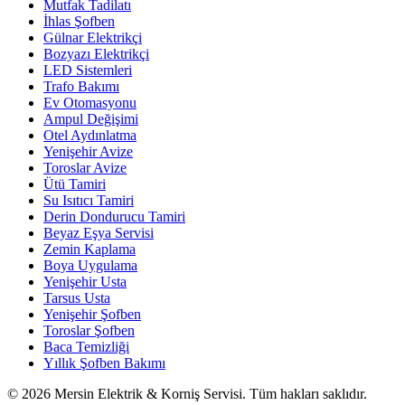
Mutfak Tadilatı
İhlas Şofben
Gülnar Elektrikçi
Bozyazı Elektrikçi
LED Sistemleri
Trafo Bakımı
Ev Otomasyonu
Ampul Değişimi
Otel Aydınlatma
Yenişehir Avize
Toroslar Avize
Ütü Tamiri
Su Isıtıcı Tamiri
Derin Dondurucu Tamiri
Beyaz Eşya Servisi
Zemin Kaplama
Boya Uygulama
Yenişehir Usta
Tarsus Usta
Yenişehir Şofben
Toroslar Şofben
Baca Temizliği
Yıllık Şofben Bakımı
©
2026
Mersin Elektrik & Korniş Servisi. Tüm hakları saklıdır.