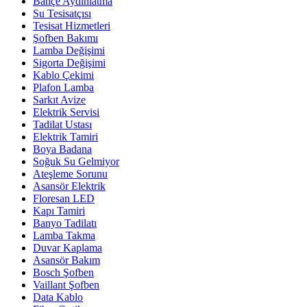
Bahçe Aydınlatma
Su Tesisatçısı
Tesisat Hizmetleri
Şofben Bakımı
Lamba Değişimi
Sigorta Değişimi
Kablo Çekimi
Plafon Lamba
Sarkıt Avize
Elektrik Servisi
Tadilat Ustası
Elektrik Tamiri
Boya Badana
Soğuk Su Gelmiyor
Ateşleme Sorunu
Asansör Elektrik
Floresan LED
Kapı Tamiri
Banyo Tadilatı
Lamba Takma
Duvar Kaplama
Asansör Bakım
Bosch Şofben
Vaillant Şofben
Data Kablo