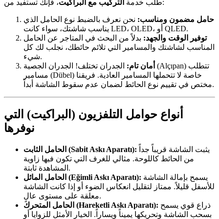
، فإنك تستفيد من:
طلب خدمة
التركيب مع البراكيت
حامل مضمون ومناسب:
نحن نعرف بالضبط نوع الحامل الذي
يناسب شاشتك، سواء كانت LED، OLED، أو QLED.
توفير الوقت والجهد:
بدلاً من البحث في المتاجر عن الحامل
المناسب لشاشتك والمسامير التي تلائم حائطك، نجلب لك كل
شيء.
أمان تام:
الجدران تختلف! الجدران الجصية (Alçıpan) تتطلب
مسامير (Dübel) خاصة لا تتحملها المسامير العادية. فريقنا
مختص في تقييم نوع الحائط لضمان عدم سقوط الشاشة أبداً.
أنواع حوامل التلفزيون (البراكيت) التي
نوفرها
يثبت الشاشة قريباً جداً
الحامل الثابت (Sabit Askı Aparatı):
من الحائط كاللوحة. مثالي للغرف التي تكون فيها زاوية
المشاهدة ثابتة.
يسمح بإمالة الشاشة
الحامل المائل (Eğimli Askı Aparatı):
للأسفل قليلاً. ممتاز لتقليل انعكاس الضوء أو إذا كانت الشاشة
معلقة على مستوى عالٍ.
ذراع قوي يسمح
الحامل المتحرك (Hareketli Askı Aparatı):
بسحب الشاشة وتحريكها يميناً ويساراً. الخيار الأمثل للزوايا أو