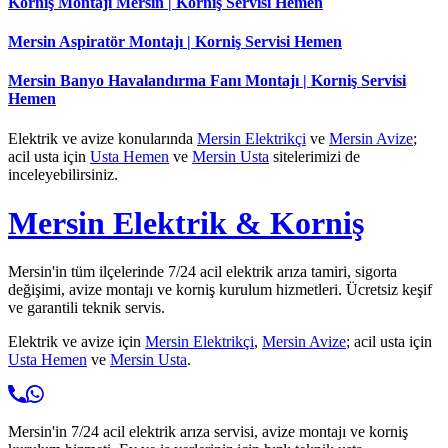
Korniş Montajı Mersin | Korniş Servisi Hemen
Mersin Aspiratör Montajı | Korniş Servisi Hemen
Mersin Banyo Havalandırma Fanı Montajı | Korniş Servisi
Hemen
Elektrik ve avize konularında
Mersin Elektrikçi
ve
Mersin Avize
;
acil usta için
Usta Hemen
ve
Mersin Usta
sitelerimizi de
inceleyebilirsiniz.
Mersin Elektrik & Korniş
Mersin'in tüm ilçelerinde 7/24 acil elektrik arıza tamiri, sigorta
değişimi, avize montajı ve korniş kurulum hizmetleri. Ücretsiz keşif
ve garantili teknik servis.
Elektrik ve avize için
Mersin Elektrikçi
,
Mersin Avize
; acil usta için
Usta Hemen
ve
Mersin Usta
.
Mersin'in 7/24 acil elektrik arıza servisi, avize montajı ve korniş