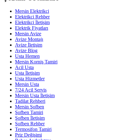
Mersin Elektrikçi
Elektrikçi Rehber
Elektrikçi İletişim
Elektrik Fiyatları
Mersin Avize
Avize Montajı
Avize İletişim
Avize Blog
Usta Hemen
Mersin Korniş Tamiri
Acil Usta
Usta İletişim
Usta Hizmetler
Mersin Usta
7/24 Acil Servis
Mersin Usta İletişim
Tadilat Rehberi
Mersin Şofben
Şofben Tamiri
Şofben İletişim
Şofben Rehber
Termosifon Tamiri
Priz Değişimi