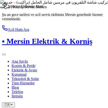
Nöbetçi Ekibimiz Aktif
Şu an gece tarifesi ve acil servis ekibimiz Mersin genelinde hizmet
vermektedir.
Acil Hattı Ara
▪
Mersin Elektrik & Korniş
Ana Sayfa
Korniş & Perde
Elektrik & Avize
Kurumsal
Teknoloji & Solar
Tüm Hizmetler
Blog
Telefon
İletişim
🇹🇷