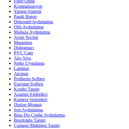
Fiber Optik
Kompanzasyon
Yangın Sistemi
Panik Buton
Dekoratif Aydınlatma
Ofis Aydınlatma
Mağaza Aydınlatma
Avize Seçimi
Marangoz
Doğramacı
PVC Cam
Alçı Sıva
Parke Uygulama
Laminat
Alçıpan
Protherm Şofben
Eurostar Şofben
Kombi Tamiri
Anamur Elektrikçi
Kamera Sistemleri
Diafon Montajı
Seri Aydınlatma
Bina Dış Cephe Aydınlatma
Buzdolabı Tamiri
Çamaşır Makinesi Tamiri