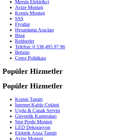
Mersin Elektrikçi
Avize Montajı
Korniş Montajı
SSS
Fiyatlar
Hesaplama Araçları
Blog
Rehberler
Telefon: 0 538 495 97 96
İletişim
Çerez Politikası
Popüler Hizmetler
Popüler Hizmetler
Korniş Tamiri
İnternet Kablo Çekimi
Uydu & Çanak Servisi
Güvenlik Kameraları
Stor Perde Montajı
LED Dekorasyon
Elektrik Arıza Tamiri
Avize Montajı