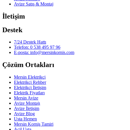
Avize Satış & Montaj
İletişim
Destek
7/24 Destek Hattı
Telefon: 0 538 495 97 96
E-posta: info@mersinkornis.com
Çözüm Ortakları
Mersin Elektrikçi
Elektrikçi Rehber
Elektrikçi İletişim
Elektrik Fiyatları
Mersin Avize
Avize Montajı
Avize İletişim
Avize Blog
Usta Hemen
Mersin Korniş Tamiri
Acil Usta