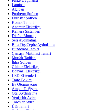
Parke Uygulama
Laminat
Alçıpan
Protherm Şofben
Eurostar Şofben
Kombi Tamiri
Anamur Elektrikçi
Kamera Sistemleri
Diafon Montajı
Seri Aydınlatma
Bina Dış Cephe Aydınlatma
Buzdolabı Tamiri
Çamaşır Makinesi Tamiri
Mutfak Tadilatı
İhlas Şofben
Gülnar Elektrikçi
Bozyazı Elektrikçi
LED Sistemleri
Trafo Bakımı
Ev Otomasyonu
Ampul Değişimi
Otel Aydınlatma
Yenişehir Avize
Toroslar Avize
Ütü Tamiri