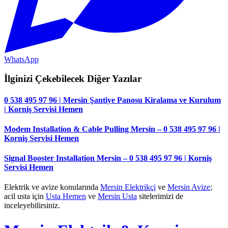
WhatsApp
İlginizi Çekebilecek Diğer Yazılar
0 538 495 97 96 | Mersin Şantiye Panosu Kiralama ve Kurulum
| Korniş Servisi Hemen
Modem Installation & Cable Pulling Mersin – 0 538 495 97 96 |
Korniş Servisi Hemen
Signal Booster Installation Mersin – 0 538 495 97 96 | Korniş
Servisi Hemen
Elektrik ve avize konularında
Mersin Elektrikçi
ve
Mersin Avize
;
acil usta için
Usta Hemen
ve
Mersin Usta
sitelerimizi de
inceleyebilirsiniz.