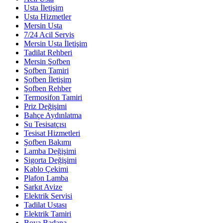
Usta İletişim
Usta Hizmetler
Mersin Usta
7/24 Acil Servis
Mersin Usta İletişim
Tadilat Rehberi
Mersin Şofben
Şofben Tamiri
Şofben İletişim
Şofben Rehber
Termosifon Tamiri
Priz Değişimi
Bahçe Aydınlatma
Su Tesisatçısı
Tesisat Hizmetleri
Şofben Bakımı
Lamba Değişimi
Sigorta Değişimi
Kablo Çekimi
Plafon Lamba
Sarkıt Avize
Elektrik Servisi
Tadilat Ustası
Elektrik Tamiri
Boya Badana