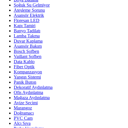
Soğuk Su Gelmiyor
Ateşleme Sorunu
Asansör Elektrik
Floresan LED
Kapı Tamiri
Banyo Tadilatı
Lamba Takma
Duvar Kaplama
Asansör Bakım
Bosch Şofben
Vaillant Şofben
Data Kablo
Fiber Optik
Kompanzasyon
Yangın Sistemi
Panik Buton
Dekoratif Aydınlatma
Ofis Aydınlatma
Mağaza Aydınlatma
Avize Seçimi
Marangoz
Doğramacı
PVC Cam
Alçı Sıva