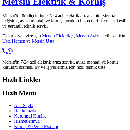
Mersin Elektrik & Korniş
Mersin'in tüm ilçelerinde 7/24 acil elektrik arıza tamiri, sigorta
değişimi, avize montajı ve korniş kurulum hizmetleri. Ücretsiz keşif
ve garantili teknik servis.
Elektrik ve avize için
Mersin Elektrikçi
,
Mersin Avize
; acil usta için
Usta Hemen
ve
Mersin Usta
.
Mersin'in 7/24 acil elektrik arıza servisi, avize montajı ve korniş
kurulum hizmeti. Ev ve iş yerleriniz için hızlı teknik usta.
Hızlı Linkler
Hızlı Menü
Ana Sayfa
Hakkımızda
Kurumsal Kimlik
Hizmetlerimiz
Korniş & Perde Montajı