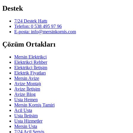
Destek
7/24 Destek Hattı
Telefon: 0 538 495 97 96
E-posta: info@mersinkornis.com
Çözüm Ortakları
Mersin Elektrikçi
Elektrikçi Rehber
Elektrikçi İletişim
Elektrik Fiyatları
Mersin Avize
Avize Montajı
Avize İletişim
Avize Blog
Usta Hemen
Mersin Korniş Tamiri
Acil Usta
Usta İletişim
Usta Hizmetler
Mersin Usta
7/24 Acil Servis