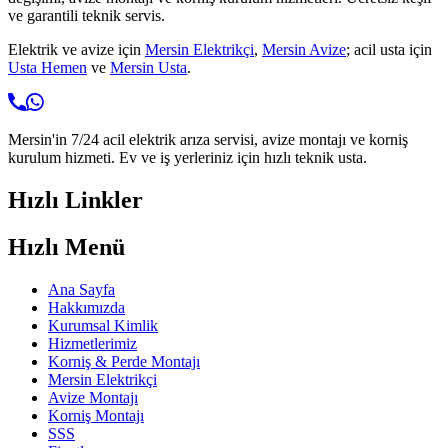
ve garantili teknik servis.
Elektrik ve avize için
Mersin Elektrikçi
,
Mersin Avize
; acil usta için
Usta Hemen
ve
Mersin Usta
.
Mersin'in 7/24 acil elektrik arıza servisi, avize montajı ve korniş
kurulum hizmeti. Ev ve iş yerleriniz için hızlı teknik usta.
Hızlı Linkler
Hızlı Menü
Ana Sayfa
Hakkımızda
Kurumsal Kimlik
Hizmetlerimiz
Korniş & Perde Montajı
Mersin Elektrikçi
Avize Montajı
Korniş Montajı
SSS