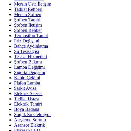
Mersin Usta İletişim
Tadilat Rehberi
Mersin Şofben
Şofben Tamiri
Şofben İletişim
Şofben Rehber
Termosifon Tamiri
Priz Değişimi
Bahçe Aydınlatma
Su Tesisatçısı
Tesisat Hizmetleri
Şofben Bakımı
Lamba Değişimi
Sigorta Değişimi
Kablo Çekimi
Plafon Lamba
Sarkıt Avize
Elektrik Servisi
Tadilat Ustası
Elektrik Tamiri
Boya Badana
Soğuk Su Gelmiyor
Ateşleme Sorunu
Asansör Elektrik
Floresan LED