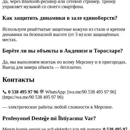
Да, через Bluetooth-ресивер или сетевой стример. Тренер
управляет музыкой со своего смартфона.
Как защитить динамики в зале единоборств?
Используем решётчатые защитные кожухи из стали и крепим
динамики на безопасной высоте (от 3 м) или защищённых
местах.
Берёте ли вы объекты в Акденизе и Торосларе?
Да, мы выполняем монтаж по всему Мерсину и в пригородах.
Выезд для замера объекта — бесплатно.
Контакты
📞
0 538 495 97 96
💬 WhatsApp: [wa.me/90 538 495 97 96]
(https://wa.me/90 538 495 97 96)
— электрические работы любой сложности в Мерсине.
Profesyonel Desteğe mi İhtiyacınız Var?
Mersin korniş servisi ve acil elektrikçi için tek numara:
0 538 495 97