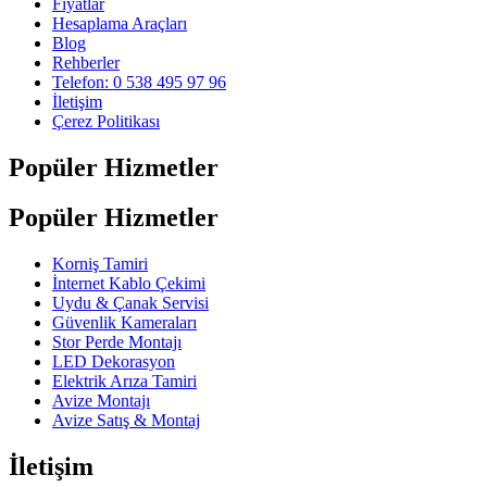
Fiyatlar
Hesaplama Araçları
Blog
Rehberler
Telefon: 0 538 495 97 96
İletişim
Çerez Politikası
Popüler Hizmetler
Popüler Hizmetler
Korniş Tamiri
İnternet Kablo Çekimi
Uydu & Çanak Servisi
Güvenlik Kameraları
Stor Perde Montajı
LED Dekorasyon
Elektrik Arıza Tamiri
Avize Montajı
Avize Satış & Montaj
İletişim