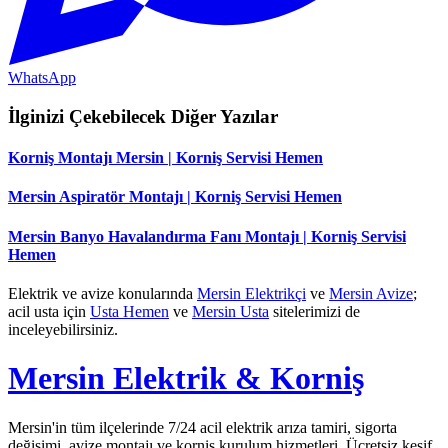
WhatsApp
İlginizi Çekebilecek Diğer Yazılar
Korniş Montajı Mersin | Korniş Servisi Hemen
Mersin Aspiratör Montajı | Korniş Servisi Hemen
Mersin Banyo Havalandırma Fanı Montajı | Korniş Servisi
Hemen
Elektrik ve avize konularında
Mersin Elektrikçi
ve
Mersin Avize
;
acil usta için
Usta Hemen
ve
Mersin Usta
sitelerimizi de
inceleyebilirsiniz.
Mersin Elektrik & Korniş
Mersin'in tüm ilçelerinde 7/24 acil elektrik arıza tamiri, sigorta
değişimi, avize montajı ve korniş kurulum hizmetleri. Ücretsiz keşif