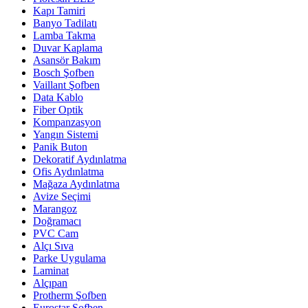
Kapı Tamiri
Banyo Tadilatı
Lamba Takma
Duvar Kaplama
Asansör Bakım
Bosch Şofben
Vaillant Şofben
Data Kablo
Fiber Optik
Kompanzasyon
Yangın Sistemi
Panik Buton
Dekoratif Aydınlatma
Ofis Aydınlatma
Mağaza Aydınlatma
Avize Seçimi
Marangoz
Doğramacı
PVC Cam
Alçı Sıva
Parke Uygulama
Laminat
Alçıpan
Protherm Şofben
Eurostar Şofben