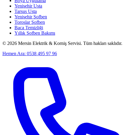
Boya Uygulama
Yenişehir Usta
Tarsus Usta
Yenişehir Şofben
Toroslar Şofben
Baca Temizliği
Yıllık Şofben Bakımı
©
2026
Mersin Elektrik & Korniş Servisi. Tüm hakları saklıdır.
Hemen Ara: 0538 495 97 96