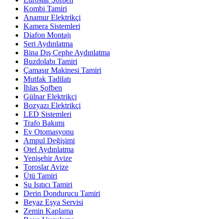
Kombi Tamiri
Anamur Elektrikçi
Kamera Sistemleri
Diafon Montajı
Seri Aydınlatma
Bina Dış Cephe Aydınlatma
Buzdolabı Tamiri
Çamaşır Makinesi Tamiri
Mutfak Tadilatı
İhlas Şofben
Gülnar Elektrikçi
Bozyazı Elektrikçi
LED Sistemleri
Trafo Bakımı
Ev Otomasyonu
Ampul Değişimi
Otel Aydınlatma
Yenişehir Avize
Toroslar Avize
Ütü Tamiri
Su Isıtıcı Tamiri
Derin Dondurucu Tamiri
Beyaz Eşya Servisi
Zemin Kaplama