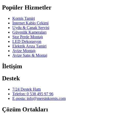
Popüler Hizmetler
Korniş Tamiri
İnternet Kablo Çekimi
Uydu & Çanak Servisi
Güvenlik Kameraları
Stor Perde Montajı
LED Dekorasyon
Elektrik Arıza Tamiri
Avize Montajı
Avize Satış & Montaj
İletişim
Destek
7/24 Destek Hattı
Telefon: 0 538 495 97 96
E-posta: info@mersinkornis.com
Çözüm Ortakları