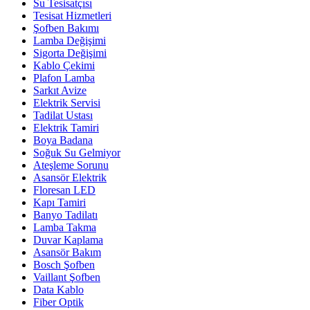
Su Tesisatçısı
Tesisat Hizmetleri
Şofben Bakımı
Lamba Değişimi
Sigorta Değişimi
Kablo Çekimi
Plafon Lamba
Sarkıt Avize
Elektrik Servisi
Tadilat Ustası
Elektrik Tamiri
Boya Badana
Soğuk Su Gelmiyor
Ateşleme Sorunu
Asansör Elektrik
Floresan LED
Kapı Tamiri
Banyo Tadilatı
Lamba Takma
Duvar Kaplama
Asansör Bakım
Bosch Şofben
Vaillant Şofben
Data Kablo
Fiber Optik