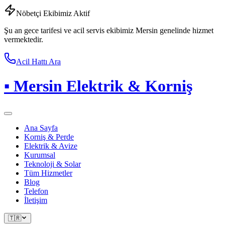
Nöbetçi Ekibimiz Aktif
Şu an gece tarifesi ve acil servis ekibimiz Mersin genelinde hizmet
vermektedir.
Acil Hattı Ara
▪
Mersin Elektrik & Korniş
Ana Sayfa
Korniş & Perde
Elektrik & Avize
Kurumsal
Teknoloji & Solar
Tüm Hizmetler
Blog
Telefon
İletişim
🇹🇷