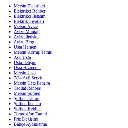
Mersin Elektrikçi
Elektrikçi Rehber
Elektrikçi İletişim
Elektrik Fiyatları
Mersin Avize
Avize Montajı
Avize İletişim
Avize Blog
Usta Hemen
Mersin Korniş Tamiri
Acil Usta
Usta İletişim
Usta Hizmetler
Mersin Usta
7/24 Acil Servis
Mersin Usta İletişim
Tadilat Rehberi
Mersin Şofben
Şofben Tamiri
Şofben İletişim
Şofben Rehber
Termosifon Tamiri
Priz Değişimi
Bahçe Aydınlatma