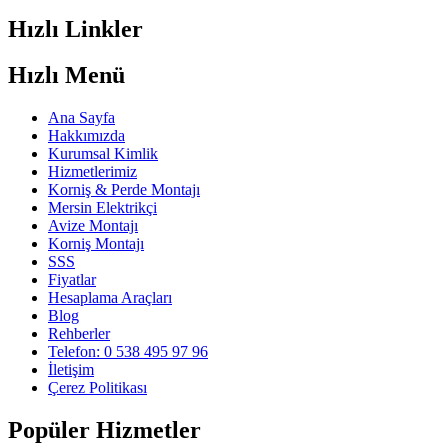
Hızlı Linkler
Hızlı Menü
Ana Sayfa
Hakkımızda
Kurumsal Kimlik
Hizmetlerimiz
Korniş & Perde Montajı
Mersin Elektrikçi
Avize Montajı
Korniş Montajı
SSS
Fiyatlar
Hesaplama Araçları
Blog
Rehberler
Telefon: 0 538 495 97 96
İletişim
Çerez Politikası
Popüler Hizmetler