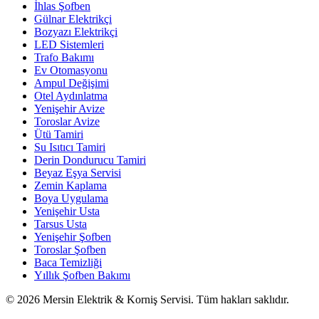
İhlas Şofben
Gülnar Elektrikçi
Bozyazı Elektrikçi
LED Sistemleri
Trafo Bakımı
Ev Otomasyonu
Ampul Değişimi
Otel Aydınlatma
Yenişehir Avize
Toroslar Avize
Ütü Tamiri
Su Isıtıcı Tamiri
Derin Dondurucu Tamiri
Beyaz Eşya Servisi
Zemin Kaplama
Boya Uygulama
Yenişehir Usta
Tarsus Usta
Yenişehir Şofben
Toroslar Şofben
Baca Temizliği
Yıllık Şofben Bakımı
©
2026
Mersin Elektrik & Korniş Servisi. Tüm hakları saklıdır.