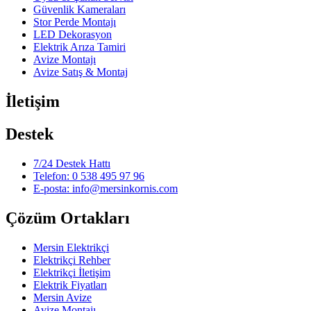
Güvenlik Kameraları
Stor Perde Montajı
LED Dekorasyon
Elektrik Arıza Tamiri
Avize Montajı
Avize Satış & Montaj
İletişim
Destek
7/24 Destek Hattı
Telefon: 0 538 495 97 96
E-posta: info@mersinkornis.com
Çözüm Ortakları
Mersin Elektrikçi
Elektrikçi Rehber
Elektrikçi İletişim
Elektrik Fiyatları
Mersin Avize
Avize Montajı