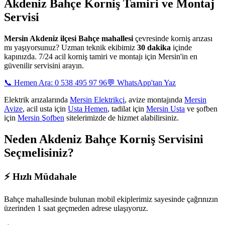
Akdeniz Bahçe
Korniş Tamiri ve Montaj
Servisi
Mersin
Akdeniz ilçesi Bahçe mahallesi
çevresinde korniş arızası
mı yaşıyorsunuz? Uzman teknik ekibimiz
30 dakika
içinde
kapınızda. 7/24 acil korniş tamiri ve montajı için Mersin'in en
güvenilir servisini arayın.
📞 Hemen Ara: 0 538 495 97 96
💬 WhatsApp'tan Yaz
Elektrik arızalarında
Mersin Elektrikçi
, avize montajında
Mersin
Avize
, acil usta için
Usta Hemen
, tadilat için
Mersin Usta
ve şofben
için
Mersin Şofben
sitelerimizde de hizmet alabilirsiniz.
Neden
Akdeniz Bahçe
Korniş Servisini
Seçmelisiniz?
⚡
Hızlı Müdahale
Bahçe mahallesinde
bulunan mobil ekiplerimiz sayesinde çağrınızın
üzerinden 1 saat geçmeden adrese ulaşıyoruz.