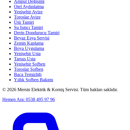
Ampul Değişimi
Otel Aydınlatma
Yenişehir Avize
Toroslar Avize
Ütü Tamiri
Su Isıtıcı Tamiri
Derin Dondurucu Tamiri
Beyaz Eşya Servisi
Zemin Kaplama
Boya Uygulama
Yenişehir Usta
Tarsus Usta
Yenişehir Şofben
Toroslar Şofben
Baca Temizliği
Yıllık Şofben Bakımı
©
2026
Mersin Elektrik & Korniş Servisi. Tüm hakları saklıdır.
Hemen Ara: 0538 495 97 96