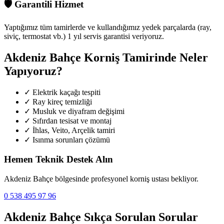
🛡️
Garantili Hizmet
Yaptığımız tüm tamirlerde ve kullandığımız yedek parçalarda (ray,
siviç, termostat vb.) 1 yıl servis garantisi veriyoruz.
Akdeniz Bahçe
Korniş Tamirinde Neler
Yapıyoruz?
✓
Elektrik kaçağı tespiti
✓
Ray kireç temizliği
✓
Musluk ve diyafram değişimi
✓
Sıfırdan tesisat ve montaj
✓
İhlas, Veito, Arçelik tamiri
✓
Isınma sorunları çözümü
Hemen Teknik Destek Alın
Akdeniz Bahçe
bölgesinde profesyonel korniş ustası bekliyor.
0 538 495 97 96
Akdeniz Bahçe
Sıkça Sorulan Sorular