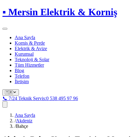
▪
Mersin Elektrik & Korniş
Ana Sayfa
Korniş & Perde
Elektrik & Avize
Kurumsal
Teknoloji & Solar
Tüm Hizmetler
Blog
Telefon
İletişim
🇹🇷
📞 7/24 Teknik Servis:
0 538 495 97 96
Ana Sayfa
/
Akdeniz
/
Bahçe