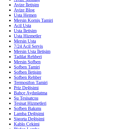
Avize İletişim
Avize Blog
Usta Hemen
Mersin Korniş Tamiri
Acil Usta
Usta İletişim
Usta Hizmetler
Mersin Usta
7/24 Acil Servis
Mersin Usta İletişim
Tadilat Rehberi
Mersin Şofben
Şofben Tamiri
Şofben İletişim
Şofben Rehber
Termosifon Tamiri
Priz Değişimi
Bahçe Aydınlatma
Su Tesisatçısı
Tesisat Hizmetleri
Şofben Bakımı
Lamba Değişimi
Sigorta Değişimi
Kablo Çekimi