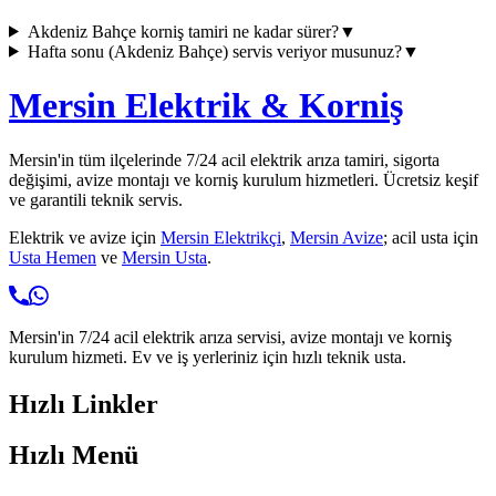
Akdeniz Bahçe
korniş tamiri ne kadar sürer?
▼
Hafta sonu (
Akdeniz Bahçe
) servis veriyor musunuz?
▼
Mersin Elektrik & Korniş
Mersin'in tüm ilçelerinde 7/24 acil elektrik arıza tamiri, sigorta
değişimi, avize montajı ve korniş kurulum hizmetleri. Ücretsiz keşif
ve garantili teknik servis.
Elektrik ve avize için
Mersin Elektrikçi
,
Mersin Avize
; acil usta için
Usta Hemen
ve
Mersin Usta
.
Mersin'in 7/24 acil elektrik arıza servisi, avize montajı ve korniş
kurulum hizmeti. Ev ve iş yerleriniz için hızlı teknik usta.
Hızlı Linkler
Hızlı Menü