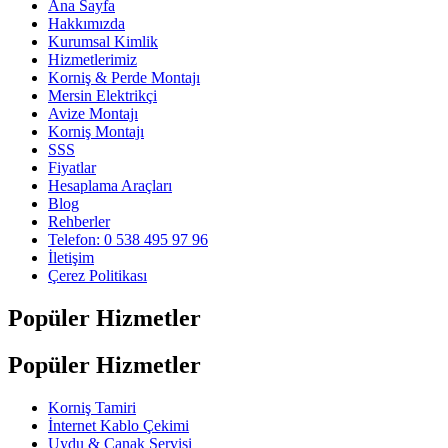
Ana Sayfa
Hakkımızda
Kurumsal Kimlik
Hizmetlerimiz
Korniş & Perde Montajı
Mersin Elektrikçi
Avize Montajı
Korniş Montajı
SSS
Fiyatlar
Hesaplama Araçları
Blog
Rehberler
Telefon: 0 538 495 97 96
İletişim
Çerez Politikası
Popüler Hizmetler
Popüler Hizmetler
Korniş Tamiri
İnternet Kablo Çekimi
Uydu & Çanak Servisi