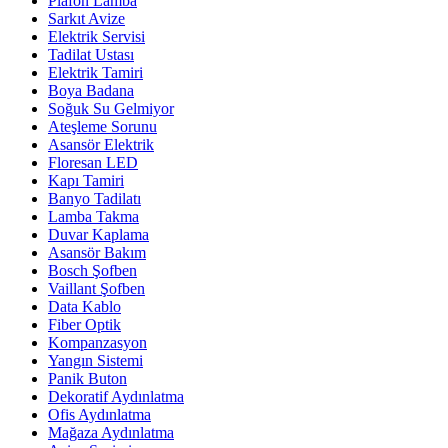
Plafon Lamba
Sarkıt Avize
Elektrik Servisi
Tadilat Ustası
Elektrik Tamiri
Boya Badana
Soğuk Su Gelmiyor
Ateşleme Sorunu
Asansör Elektrik
Floresan LED
Kapı Tamiri
Banyo Tadilatı
Lamba Takma
Duvar Kaplama
Asansör Bakım
Bosch Şofben
Vaillant Şofben
Data Kablo
Fiber Optik
Kompanzasyon
Yangın Sistemi
Panik Buton
Dekoratif Aydınlatma
Ofis Aydınlatma
Mağaza Aydınlatma