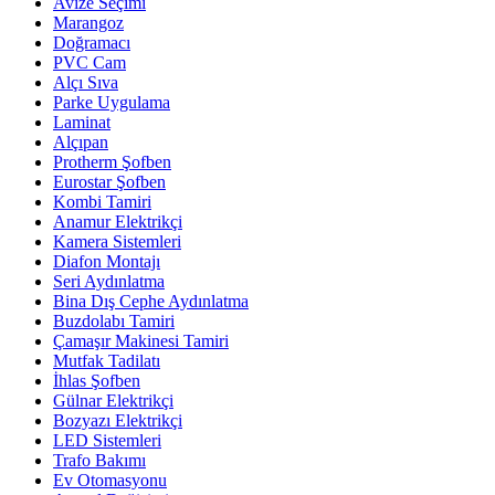
Avize Seçimi
Marangoz
Doğramacı
PVC Cam
Alçı Sıva
Parke Uygulama
Laminat
Alçıpan
Protherm Şofben
Eurostar Şofben
Kombi Tamiri
Anamur Elektrikçi
Kamera Sistemleri
Diafon Montajı
Seri Aydınlatma
Bina Dış Cephe Aydınlatma
Buzdolabı Tamiri
Çamaşır Makinesi Tamiri
Mutfak Tadilatı
İhlas Şofben
Gülnar Elektrikçi
Bozyazı Elektrikçi
LED Sistemleri
Trafo Bakımı
Ev Otomasyonu