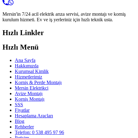
Mersin'in 7/24 acil elektrik arıza servisi, avize montajı ve korniş
kurulum hizmeti. Ev ve iş yerleriniz için hızlı teknik usta.
Hızlı Linkler
Hızlı Menü
Ana Sayfa
Hakkımızda
Kurumsal Kimlik
Hizmetlerimiz
Korniş & Perde Montajı
Mersin Elektrikçi
Avize Montajı
Korniş Montajı
SSS
Fiyatlar
Hesaplama Araçları
Blog
Rehberler
Telefon: 0 538 495 97 96
İletişim