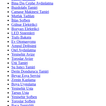
Bina Dış Cephe Aydınlatma
Buzdolabı Tamiri
Çamaşır Makinesi Tamiri
Mutfak Tadilatı
İhlas Şofben
Gülnar Elektrikçi
Bozyazı Elektrikçi
LED Sistemleri
Trafo Bakımı
Ev Otomasyonu
Ampul Değişimi
Otel Aydınlatma
Yenişehir Avize
Toroslar Avize
Ütü Tamiri
Su Isıtıcı Tamiri
Derin Dondurucu Tamiri
Beyaz Eşya Servisi
Zemin Kaplama
Boya Uygulama
Yenişehir Usta
Tarsus Usta
Yenişehir Şofben
Toroslar Şofben
Baca Temizliği