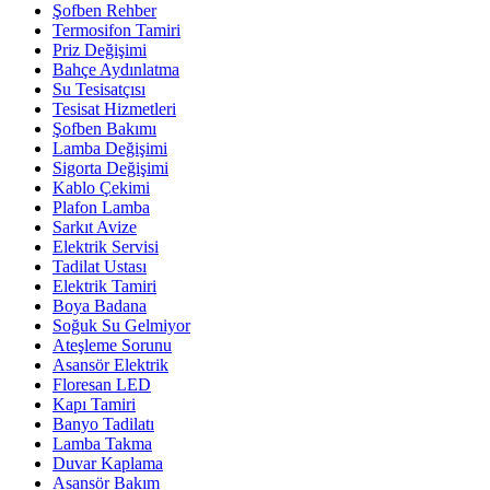
Şofben Rehber
Termosifon Tamiri
Priz Değişimi
Bahçe Aydınlatma
Su Tesisatçısı
Tesisat Hizmetleri
Şofben Bakımı
Lamba Değişimi
Sigorta Değişimi
Kablo Çekimi
Plafon Lamba
Sarkıt Avize
Elektrik Servisi
Tadilat Ustası
Elektrik Tamiri
Boya Badana
Soğuk Su Gelmiyor
Ateşleme Sorunu
Asansör Elektrik
Floresan LED
Kapı Tamiri
Banyo Tadilatı
Lamba Takma
Duvar Kaplama
Asansör Bakım