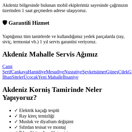
Akdeniz bölgesinde
bulunan mobil ekiplerimiz sayesinde çağrınızın
üzerinden 1 saat geçmeden adrese ulaşıyoruz.
🛡️
Garantili Hizmet
Yaptığımız tüm tamirlerde ve kullandığımız yedek parçalarda (ray,
siviç, termostat vb.) 1 yıl servis garantisi veriyoruz.
Akdeniz
Mahalle Servis Ağımız
Cami
Şerif
Çankaya
Hamidiye
Mesudiye
Nusratiye
Şevketsümer
Güneş
Çilek
G
İlhan
Siteler
Üçocak
Yeni Mahalle
İhsaniye
Akdeniz
Korniş Tamirinde Neler
Yapıyoruz?
✓
Elektrik kaçağı tespiti
✓
Ray kireç temizliği
✓
Musluk ve diyafram değişimi
✓
Sıfırdan tesisat ve montaj