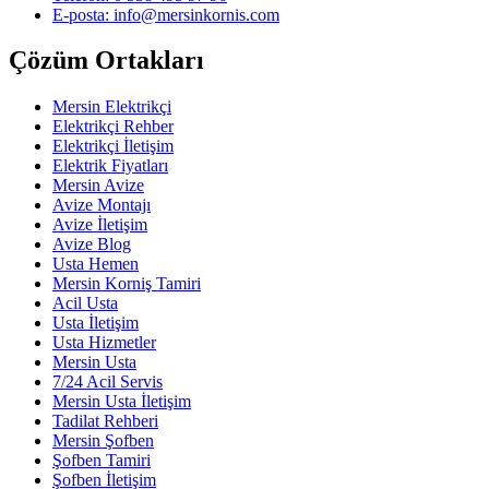
E-posta: info@mersinkornis.com
Çözüm Ortakları
Mersin Elektrikçi
Elektrikçi Rehber
Elektrikçi İletişim
Elektrik Fiyatları
Mersin Avize
Avize Montajı
Avize İletişim
Avize Blog
Usta Hemen
Mersin Korniş Tamiri
Acil Usta
Usta İletişim
Usta Hizmetler
Mersin Usta
7/24 Acil Servis
Mersin Usta İletişim
Tadilat Rehberi
Mersin Şofben
Şofben Tamiri
Şofben İletişim