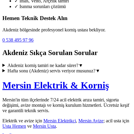
✓
İhlas, Veito, Arçelik tamiri
✓
Isınma sorunları çözümü
Hemen Teknik Destek Alın
Akdeniz
bölgesinde profesyonel korniş ustası bekliyor.
0 538 495 97 96
Akdeniz
Sıkça Sorulan Sorular
Akdeniz
korniş tamiri ne kadar sürer?
▼
Hafta sonu (
Akdeniz
) servis veriyor musunuz?
▼
Mersin Elektrik & Korniş
Mersin'in tüm ilçelerinde 7/24 acil elektrik arıza tamiri, sigorta
değişimi, avize montajı ve korniş kurulum hizmetleri. Ücretsiz keşif
ve garantili teknik servis.
Elektrik ve avize için
Mersin Elektrikçi
,
Mersin Avize
; acil usta için
Usta Hemen
ve
Mersin Usta
.