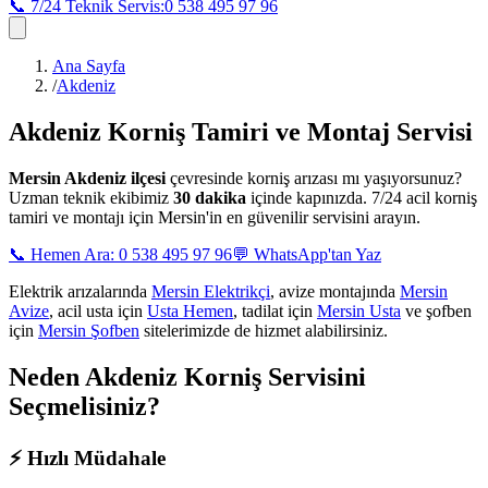
📞 7/24 Teknik Servis:
0 538 495 97 96
Ana Sayfa
/
Akdeniz
Akdeniz
Korniş Tamiri ve Montaj Servisi
Mersin
Akdeniz ilçesi
çevresinde korniş arızası mı yaşıyorsunuz?
Uzman teknik ekibimiz
30 dakika
içinde kapınızda. 7/24 acil korniş
tamiri ve montajı için Mersin'in en güvenilir servisini arayın.
📞 Hemen Ara: 0 538 495 97 96
💬 WhatsApp'tan Yaz
Elektrik arızalarında
Mersin Elektrikçi
, avize montajında
Mersin
Avize
, acil usta için
Usta Hemen
, tadilat için
Mersin Usta
ve şofben
için
Mersin Şofben
sitelerimizde de hizmet alabilirsiniz.
Neden
Akdeniz
Korniş Servisini
Seçmelisiniz?
⚡
Hızlı Müdahale