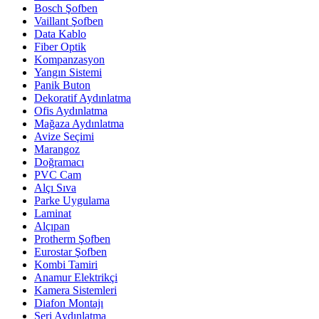
Bosch Şofben
Vaillant Şofben
Data Kablo
Fiber Optik
Kompanzasyon
Yangın Sistemi
Panik Buton
Dekoratif Aydınlatma
Ofis Aydınlatma
Mağaza Aydınlatma
Avize Seçimi
Marangoz
Doğramacı
PVC Cam
Alçı Sıva
Parke Uygulama
Laminat
Alçıpan
Protherm Şofben
Eurostar Şofben
Kombi Tamiri
Anamur Elektrikçi
Kamera Sistemleri
Diafon Montajı
Seri Aydınlatma