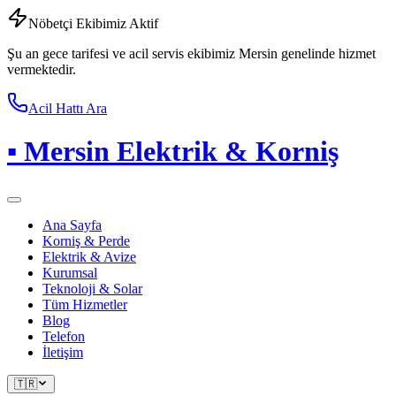
Nöbetçi Ekibimiz Aktif
Şu an gece tarifesi ve acil servis ekibimiz Mersin genelinde hizmet
vermektedir.
Acil Hattı Ara
▪
Mersin Elektrik & Korniş
Ana Sayfa
Korniş & Perde
Elektrik & Avize
Kurumsal
Teknoloji & Solar
Tüm Hizmetler
Blog
Telefon
İletişim
🇹🇷