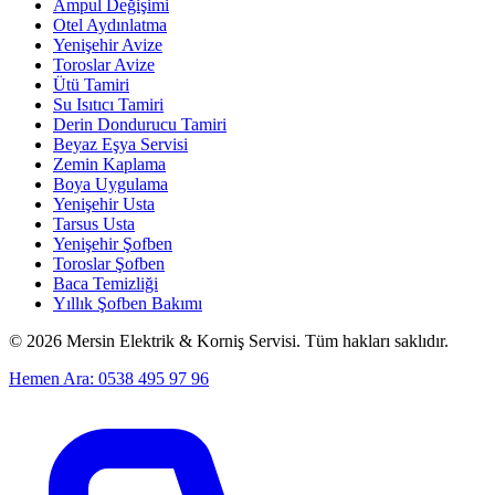
Ampul Değişimi
Otel Aydınlatma
Yenişehir Avize
Toroslar Avize
Ütü Tamiri
Su Isıtıcı Tamiri
Derin Dondurucu Tamiri
Beyaz Eşya Servisi
Zemin Kaplama
Boya Uygulama
Yenişehir Usta
Tarsus Usta
Yenişehir Şofben
Toroslar Şofben
Baca Temizliği
Yıllık Şofben Bakımı
©
2026
Mersin Elektrik & Korniş Servisi. Tüm hakları saklıdır.
Hemen Ara: 0538 495 97 96