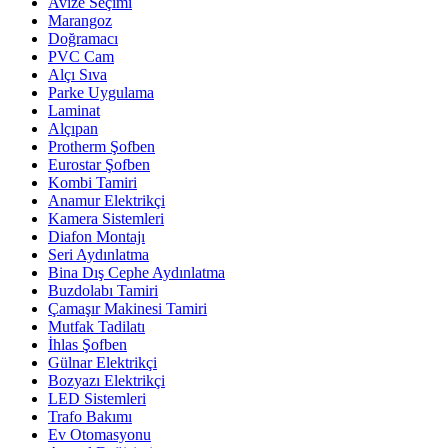
Avize Seçimi
Marangoz
Doğramacı
PVC Cam
Alçı Sıva
Parke Uygulama
Laminat
Alçıpan
Protherm Şofben
Eurostar Şofben
Kombi Tamiri
Anamur Elektrikçi
Kamera Sistemleri
Diafon Montajı
Seri Aydınlatma
Bina Dış Cephe Aydınlatma
Buzdolabı Tamiri
Çamaşır Makinesi Tamiri
Mutfak Tadilatı
İhlas Şofben
Gülnar Elektrikçi
Bozyazı Elektrikçi
LED Sistemleri
Trafo Bakımı
Ev Otomasyonu