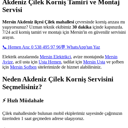
Akdeniz Çilek
Korniş Tamiri ve Montaj
Servisi
Mersin
Akdeniz ilçesi Çilek mahallesi
çevresinde korniş arızası mı
yaşıyorsunuz? Uzman teknik ekibimiz
30 dakika
içinde kapınızda.
7/24 acil korniş tamiri ve montajı için Mersin'in en güvenilir servisini
arayın.
📞 Hemen Ara: 0 538 495 97 96
💬 WhatsApp'tan Yaz
Elektrik arızalarında
Mersin Elektrikçi
, avize montajında
Mersin
Avize
, acil usta için
Usta Hemen
, tadilat için
Mersin Usta
ve şofben
için
Mersin Şofben
sitelerimizde de hizmet alabilirsiniz.
Neden
Akdeniz Çilek
Korniş Servisini
Seçmelisiniz?
⚡
Hızlı Müdahale
Çilek mahallesinde
bulunan mobil ekiplerimiz sayesinde çağrınızın
üzerinden 1 saat geçmeden adrese ulaşıyoruz.