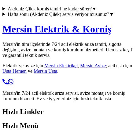
Akdeniz Çilek
korniş tamiri ne kadar sürer?
▼
Hafta sonu (
Akdeniz Çilek
) servis veriyor musunuz?
▼
Mersin Elektrik & Korniş
Mersin'in tüm ilçelerinde 7/24 acil elektrik arıza tamiri, sigorta
değişimi, avize montajı ve korniş kurulum hizmetleri. Ücretsiz keşif
ve garantili teknik servis.
Elektrik ve avize için
Mersin Elektrikçi
,
Mersin Avize
; acil usta için
Usta Hemen
ve
Mersin Usta
.
Mersin'in 7/24 acil elektrik arıza servisi, avize montajı ve korniş
kurulum hizmeti. Ev ve iş yerleriniz için hızlı teknik usta.
Hızlı Linkler
Hızlı Menü