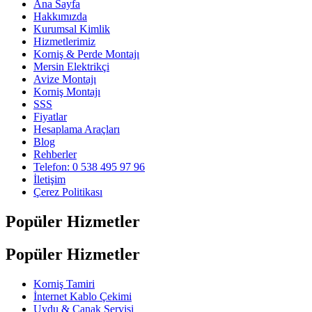
Ana Sayfa
Hakkımızda
Kurumsal Kimlik
Hizmetlerimiz
Korniş & Perde Montajı
Mersin Elektrikçi
Avize Montajı
Korniş Montajı
SSS
Fiyatlar
Hesaplama Araçları
Blog
Rehberler
Telefon: 0 538 495 97 96
İletişim
Çerez Politikası
Popüler Hizmetler
Popüler Hizmetler
Korniş Tamiri
İnternet Kablo Çekimi
Uydu & Çanak Servisi