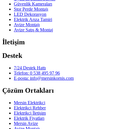
Güvenlik Kameraları
Stor Perde Montajı
LED Dekorasyon
Elektrik Arıza Tamiri
Avize Montajı
Avize Satış & Montaj
İletişim
Destek
7/24 Destek Hattı
Telefon: 0 538 495 97 96
E-posta: info@mersinkornis.com
Çözüm Ortakları
Mersin Elektrikçi
Elektrikçi Rehber
Elektrikçi İletişim
Elektrik Fiyatları
Mersin Avize
Avize Montajı