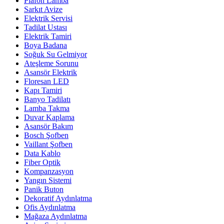
Plafon Lamba
Sarkıt Avize
Elektrik Servisi
Tadilat Ustası
Elektrik Tamiri
Boya Badana
Soğuk Su Gelmiyor
Ateşleme Sorunu
Asansör Elektrik
Floresan LED
Kapı Tamiri
Banyo Tadilatı
Lamba Takma
Duvar Kaplama
Asansör Bakım
Bosch Şofben
Vaillant Şofben
Data Kablo
Fiber Optik
Kompanzasyon
Yangın Sistemi
Panik Buton
Dekoratif Aydınlatma
Ofis Aydınlatma
Mağaza Aydınlatma