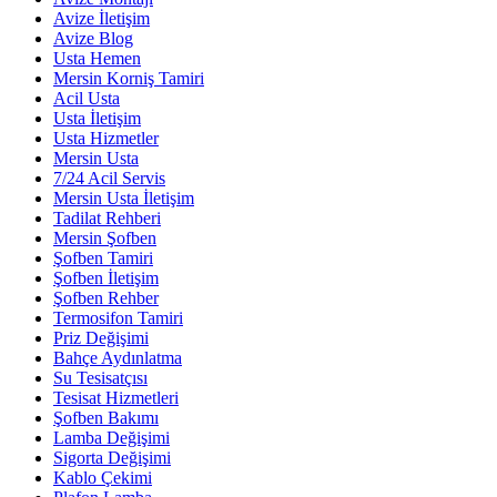
Avize İletişim
Avize Blog
Usta Hemen
Mersin Korniş Tamiri
Acil Usta
Usta İletişim
Usta Hizmetler
Mersin Usta
7/24 Acil Servis
Mersin Usta İletişim
Tadilat Rehberi
Mersin Şofben
Şofben Tamiri
Şofben İletişim
Şofben Rehber
Termosifon Tamiri
Priz Değişimi
Bahçe Aydınlatma
Su Tesisatçısı
Tesisat Hizmetleri
Şofben Bakımı
Lamba Değişimi
Sigorta Değişimi
Kablo Çekimi