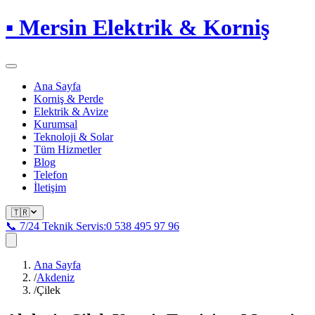
▪
Mersin Elektrik & Korniş
Ana Sayfa
Korniş & Perde
Elektrik & Avize
Kurumsal
Teknoloji & Solar
Tüm Hizmetler
Blog
Telefon
İletişim
🇹🇷
📞 7/24 Teknik Servis:
0 538 495 97 96
Ana Sayfa
/
Akdeniz
/
Çilek