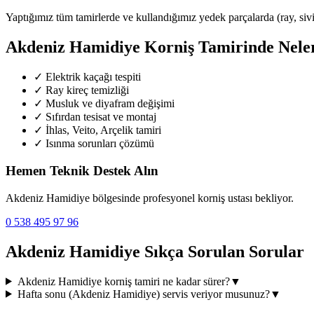
Yaptığımız tüm tamirlerde ve kullandığımız yedek parçalarda (ray, siviç,
Akdeniz Hamidiye
Korniş Tamirinde Nele
✓
Elektrik kaçağı tespiti
✓
Ray kireç temizliği
✓
Musluk ve diyafram değişimi
✓
Sıfırdan tesisat ve montaj
✓
İhlas, Veito, Arçelik tamiri
✓
Isınma sorunları çözümü
Hemen Teknik Destek Alın
Akdeniz Hamidiye
bölgesinde profesyonel korniş ustası bekliyor.
0 538 495 97 96
Akdeniz Hamidiye
Sıkça Sorulan Sorular
Akdeniz Hamidiye
korniş tamiri ne kadar sürer?
▼
Hafta sonu (
Akdeniz Hamidiye
) servis veriyor musunuz?
▼