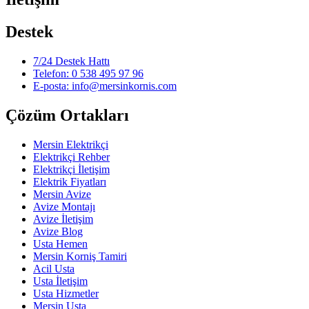
Destek
7/24 Destek Hattı
Telefon: 0 538 495 97 96
E-posta: info@mersinkornis.com
Çözüm Ortakları
Mersin Elektrikçi
Elektrikçi Rehber
Elektrikçi İletişim
Elektrik Fiyatları
Mersin Avize
Avize Montajı
Avize İletişim
Avize Blog
Usta Hemen
Mersin Korniş Tamiri
Acil Usta
Usta İletişim
Usta Hizmetler
Mersin Usta