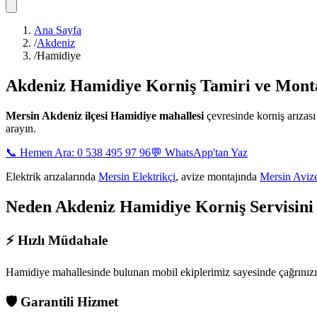
Ana Sayfa
/
Akdeniz
/
Hamidiye
Akdeniz Hamidiye
Korniş Tamiri ve Monta
Mersin
Akdeniz ilçesi Hamidiye mahallesi
çevresinde korniş arıza
arayın.
📞 Hemen Ara: 0 538 495 97 96
💬 WhatsApp'tan Yaz
Elektrik arızalarında
Mersin Elektrikçi
, avize montajında
Mersin Aviz
Neden
Akdeniz Hamidiye
Korniş Servisini
⚡
Hızlı Müdahale
Hamidiye mahallesinde
bulunan mobil ekiplerimiz sayesinde çağrınız
🛡️
Garantili Hizmet