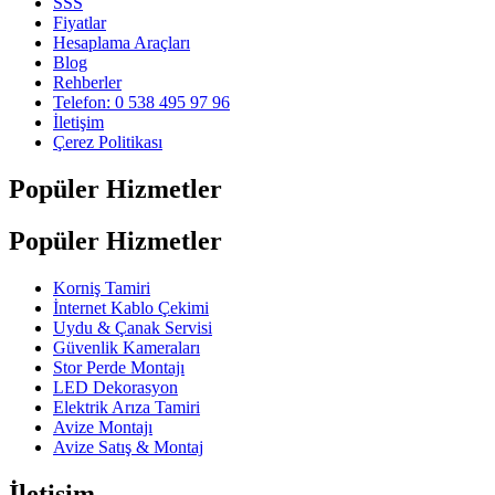
SSS
Fiyatlar
Hesaplama Araçları
Blog
Rehberler
Telefon: 0 538 495 97 96
İletişim
Çerez Politikası
Popüler Hizmetler
Popüler Hizmetler
Korniş Tamiri
İnternet Kablo Çekimi
Uydu & Çanak Servisi
Güvenlik Kameraları
Stor Perde Montajı
LED Dekorasyon
Elektrik Arıza Tamiri
Avize Montajı
Avize Satış & Montaj
İletişim