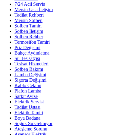
7/24 Acil Servis
Mersin Usta İletişim
Tadilat Rehberi
Mersin Şofben
Şofben Tamiri
Şofben İletişim
Şofben Rehber
Termosifon Tamiri
Priz Değişimi
Bahçe Aydınlatma
Su Tesisatçısı
Tesisat Hizmetleri
Şofben Bakımı
Lamba Değişimi
Sigorta Değişimi
Kablo Çekimi
Plafon Lamba
Sarkıt Avize
Elektrik Servisi
Tadilat Ustası
Elektrik Tamiri
Boya Badana
Soğuk Su Gelmiyor
Ateşleme Sorunu
Asansör Elektrik