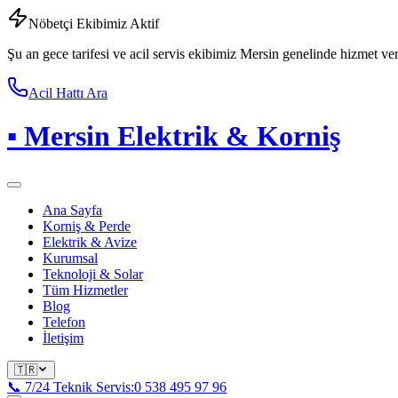
Nöbetçi Ekibimiz Aktif
Şu an gece tarifesi ve acil servis ekibimiz Mersin genelinde hizmet ve
Acil Hattı Ara
▪
Mersin Elektrik & Korniş
Ana Sayfa
Korniş & Perde
Elektrik & Avize
Kurumsal
Teknoloji & Solar
Tüm Hizmetler
Blog
Telefon
İletişim
🇹🇷
📞 7/24 Teknik Servis:
0 538 495 97 96