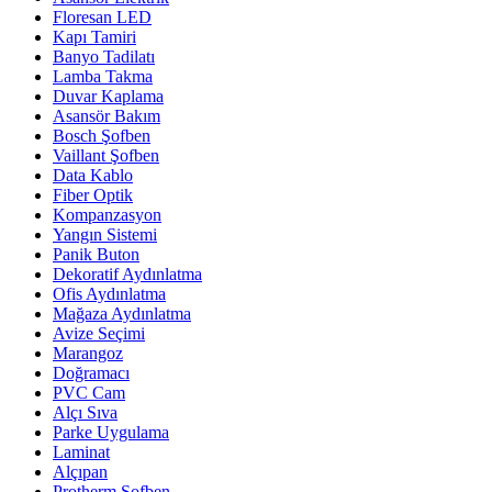
Floresan LED
Kapı Tamiri
Banyo Tadilatı
Lamba Takma
Duvar Kaplama
Asansör Bakım
Bosch Şofben
Vaillant Şofben
Data Kablo
Fiber Optik
Kompanzasyon
Yangın Sistemi
Panik Buton
Dekoratif Aydınlatma
Ofis Aydınlatma
Mağaza Aydınlatma
Avize Seçimi
Marangoz
Doğramacı
PVC Cam
Alçı Sıva
Parke Uygulama
Laminat
Alçıpan
Protherm Şofben