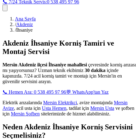
📞 7/24 Teknik Servis:
0 538 495 97 96
Ana Sayfa
/
Akdeniz
/
İhsaniye
Akdeniz İhsaniye
Korniş Tamiri ve
Montaj Servisi
Mersin
Akdeniz ilçesi İhsaniye mahallesi
çevresinde korniş arızası
mı yaşıyorsunuz? Uzman teknik ekibimiz
30 dakika
içinde
kapınızda. 7/24 acil korniş tamiri ve montajı için Mersin'in en
güvenilir servisini arayın.
📞 Hemen Ara: 0 538 495 97 96
💬 WhatsApp'tan Yaz
Elektrik arızalarında
Mersin Elektrikçi
, avize montajında
Mersin
Avize
, acil usta için
Usta Hemen
, tadilat için
Mersin Usta
ve şofben
için
Mersin Şofben
sitelerimizde de hizmet alabilirsiniz.
Neden
Akdeniz İhsaniye
Korniş Servisini
Seçmelisiniz?