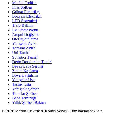
Mutfak Tadilatı
İhlas Şofben
Gülnar Elektrikçi
Bozyazı Elektrikçi
LED Sistemleri
Trafo Bakımı
Ev Otomasyonu
Ampul Değişimi
Otel Aydınlatma
Yenişehir Avize
Toroslar Avize
Ütü Tamiri
Su Isıtıcı Tamiri
Derin Dondurucu Tamiri
Beyaz Eşya Servisi
Zemin Kaplama
Boya Uygulama
Yenişehir Usta
Tarsus Usta
Yenişehir Şofben
Toroslar Şofben
Baca Temizliği
Yıllık Şofben Bakımı
©
2026
Mersin Elektrik & Korniş Servisi. Tüm hakları saklıdır.