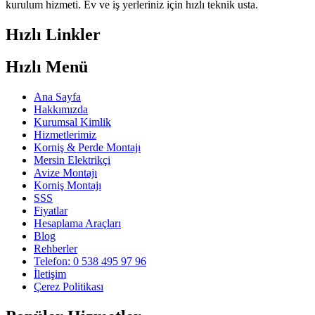
kurulum hizmeti. Ev ve iş yerleriniz için hızlı teknik usta.
Hızlı Linkler
Hızlı Menü
Ana Sayfa
Hakkımızda
Kurumsal Kimlik
Hizmetlerimiz
Korniş & Perde Montajı
Mersin Elektrikçi
Avize Montajı
Korniş Montajı
SSS
Fiyatlar
Hesaplama Araçları
Blog
Rehberler
Telefon: 0 538 495 97 96
İletişim
Çerez Politikası