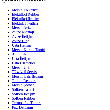
Mersin Elektrikçi
Elektrikçi Rehber
Elektrikçi İletişim
Elektrik Fiyatları
Mersin Avize
Avize Montajı
Avize İletişim
Avize Blog
Usta Hemen
Mersin Korniş Tamiri
Acil Usta
Usta İletişim
Usta Hizmetler
Mersin Usta
7/24 Acil Servis
Mersin Usta İletişim
Tadilat Rehberi
Mersin Şofben
Şofben Tamiri
Şofben İletişim
Şofben Rehber
Termosifon Tamiri
Priz Değişimi