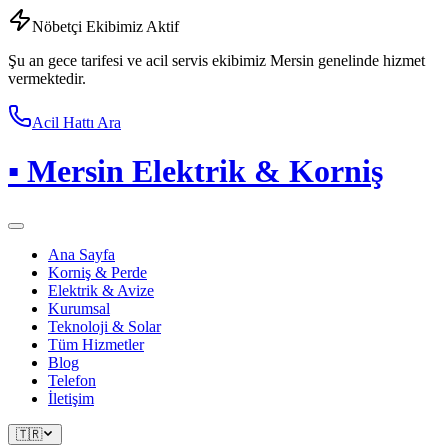
Nöbetçi Ekibimiz Aktif
Şu an gece tarifesi ve acil servis ekibimiz Mersin genelinde hizmet
vermektedir.
Acil Hattı Ara
▪
Mersin Elektrik & Korniş
Ana Sayfa
Korniş & Perde
Elektrik & Avize
Kurumsal
Teknoloji & Solar
Tüm Hizmetler
Blog
Telefon
İletişim
🇹🇷