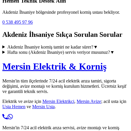
Hemen Teknik Destek Alın
Akdeniz İhsaniye
bölgesinde profesyonel korniş ustası bekliyor.
0 538 495 97 96
Akdeniz İhsaniye
Sıkça Sorulan Sorular
Akdeniz İhsaniye
korniş tamiri ne kadar sürer?
▼
Hafta sonu (
Akdeniz İhsaniye
) servis veriyor musunuz?
▼
Mersin Elektrik & Korniş
Mersin'in tüm ilçelerinde 7/24 acil elektrik arıza tamiri, sigorta
değişimi, avize montajı ve korniş kurulum hizmetleri. Ücretsiz keşif
ve garantili teknik servis.
Elektrik ve avize için
Mersin Elektrikçi
,
Mersin Avize
; acil usta için
Usta Hemen
ve
Mersin Usta
.
Mersin'in 7/24 acil elektrik arıza servisi, avize montajı ve korniş