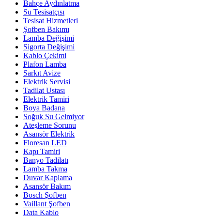
Bahçe Aydınlatma
Su Tesisatçısı
Tesisat Hizmetleri
Şofben Bakımı
Lamba Değişimi
Sigorta Değişimi
Kablo Çekimi
Plafon Lamba
Sarkıt Avize
Elektrik Servisi
Tadilat Ustası
Elektrik Tamiri
Boya Badana
Soğuk Su Gelmiyor
Ateşleme Sorunu
Asansör Elektrik
Floresan LED
Kapı Tamiri
Banyo Tadilatı
Lamba Takma
Duvar Kaplama
Asansör Bakım
Bosch Şofben
Vaillant Şofben
Data Kablo