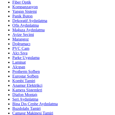
Fiber Optik
Kompanzasyon
Yangın Sistemi
Panik Buton
Dekoratif Aydınlatma
Ofis Aydınlatma
Mağaza Aydınlatma
Avize Seçimi
Marangoz
Doğramacı
PVC Cam
Alçı Sıva
Parke Uygulama
Laminat
Alçıpan
Protherm Şofben
Eurostar Şofben
Kombi Tamiri
Anamur Elektrikçi
Kamera Sistemleri
Diafon Montajı
Seri Aydınlatma
Bina Dış Cephe Aydınlatma
Buzdolabı Tamiri
Çamaşır Makinesi Tamiri