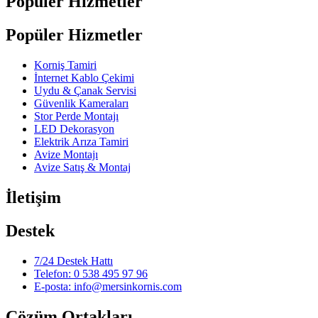
Popüler Hizmetler
Popüler Hizmetler
Korniş Tamiri
İnternet Kablo Çekimi
Uydu & Çanak Servisi
Güvenlik Kameraları
Stor Perde Montajı
LED Dekorasyon
Elektrik Arıza Tamiri
Avize Montajı
Avize Satış & Montaj
İletişim
Destek
7/24 Destek Hattı
Telefon: 0 538 495 97 96
E-posta: info@mersinkornis.com
Çözüm Ortakları