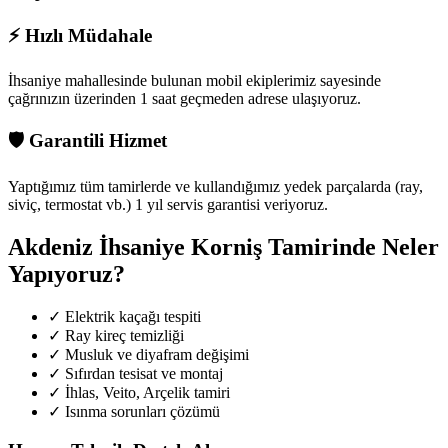
⚡
Hızlı Müdahale
İhsaniye mahallesinde
bulunan mobil ekiplerimiz sayesinde
çağrınızın üzerinden 1 saat geçmeden adrese ulaşıyoruz.
🛡️
Garantili Hizmet
Yaptığımız tüm tamirlerde ve kullandığımız yedek parçalarda (ray,
siviç, termostat vb.) 1 yıl servis garantisi veriyoruz.
Akdeniz İhsaniye
Korniş Tamirinde Neler
Yapıyoruz?
✓
Elektrik kaçağı tespiti
✓
Ray kireç temizliği
✓
Musluk ve diyafram değişimi
✓
Sıfırdan tesisat ve montaj
✓
İhlas, Veito, Arçelik tamiri
✓
Isınma sorunları çözümü