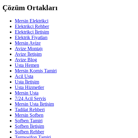
Çözüm Ortakları
Mersin Elektrikçi
Elektrikçi Rehber
Elektrikçi İletişim
Elektrik Fiyatları
Mersin Avize
Avize Montajı
Avize İletişim
Avize Blog
Usta Hemen
Mersin Korniş Tamiri
Acil Usta
Usta İletişim
Usta Hizmetler
Mersin Usta
7/24 Acil Servis
Mersin Usta İletişim
Tadilat Rehberi
Mersin Şofben
Şofben Tamiri
Şofben İletişim
Şofben Rehber
Termosifon Tamiri