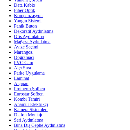
Data Kablo
Fiber Optik
Kompanzasyon
Yangın Sistemi
Panik Buton
Dekoratif Aydınlatma
Ofis Aydınlatma
Mağaza Aydınlatma
Avize Seçimi
Marangoz
Doğramacı
PVC Cam
Alçı Sıva
Parke Uygulama
Laminat
Alçıpan
Protherm Şofben
Eurostar Şofben
Kombi Tamiri
Anamur Elektrikçi
Kamera Sistemleri
Diafon Montajı
Seri Aydınlatma
Bina Dış Cephe Aydınlatma