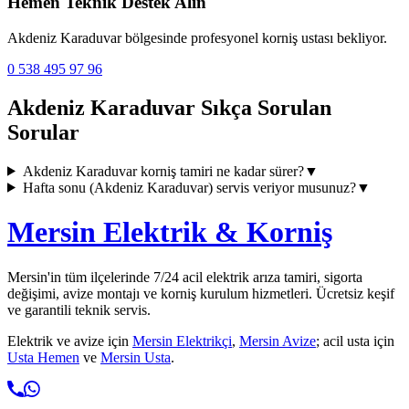
Hemen Teknik Destek Alın
Akdeniz Karaduvar
bölgesinde profesyonel korniş ustası bekliyor.
0 538 495 97 96
Akdeniz Karaduvar
Sıkça Sorulan
Sorular
Akdeniz Karaduvar
korniş tamiri ne kadar sürer?
▼
Hafta sonu (
Akdeniz Karaduvar
) servis veriyor musunuz?
▼
Mersin Elektrik & Korniş
Mersin'in tüm ilçelerinde 7/24 acil elektrik arıza tamiri, sigorta
değişimi, avize montajı ve korniş kurulum hizmetleri. Ücretsiz keşif
ve garantili teknik servis.
Elektrik ve avize için
Mersin Elektrikçi
,
Mersin Avize
; acil usta için
Usta Hemen
ve
Mersin Usta
.