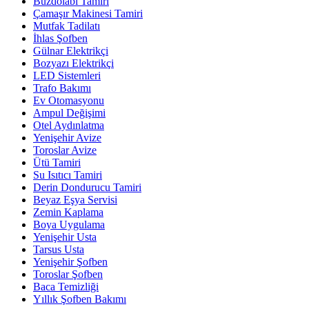
Buzdolabı Tamiri
Çamaşır Makinesi Tamiri
Mutfak Tadilatı
İhlas Şofben
Gülnar Elektrikçi
Bozyazı Elektrikçi
LED Sistemleri
Trafo Bakımı
Ev Otomasyonu
Ampul Değişimi
Otel Aydınlatma
Yenişehir Avize
Toroslar Avize
Ütü Tamiri
Su Isıtıcı Tamiri
Derin Dondurucu Tamiri
Beyaz Eşya Servisi
Zemin Kaplama
Boya Uygulama
Yenişehir Usta
Tarsus Usta
Yenişehir Şofben
Toroslar Şofben
Baca Temizliği
Yıllık Şofben Bakımı