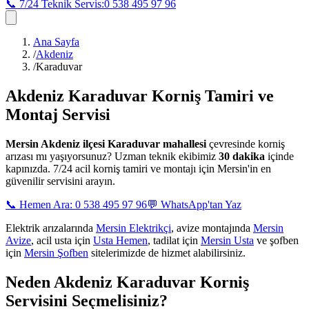
📞 7/24 Teknik Servis:
0 538 495 97 96
Ana Sayfa
/
Akdeniz
/
Karaduvar
Akdeniz Karaduvar
Korniş Tamiri ve
Montaj Servisi
Mersin
Akdeniz ilçesi Karaduvar mahallesi
çevresinde korniş
arızası mı yaşıyorsunuz? Uzman teknik ekibimiz
30 dakika
içinde
kapınızda. 7/24 acil korniş tamiri ve montajı için Mersin'in en
güvenilir servisini arayın.
📞 Hemen Ara: 0 538 495 97 96
💬 WhatsApp'tan Yaz
Elektrik arızalarında
Mersin Elektrikçi
, avize montajında
Mersin
Avize
, acil usta için
Usta Hemen
, tadilat için
Mersin Usta
ve şofben
için
Mersin Şofben
sitelerimizde de hizmet alabilirsiniz.
Neden
Akdeniz Karaduvar
Korniş
Servisini Seçmelisiniz?