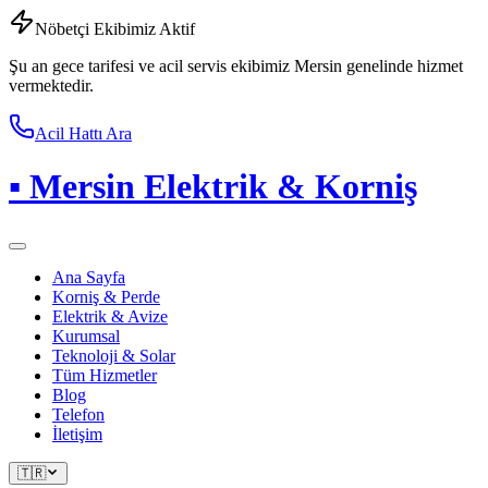
Nöbetçi Ekibimiz Aktif
Şu an gece tarifesi ve acil servis ekibimiz Mersin genelinde hizmet
vermektedir.
Acil Hattı Ara
▪
Mersin Elektrik & Korniş
Ana Sayfa
Korniş & Perde
Elektrik & Avize
Kurumsal
Teknoloji & Solar
Tüm Hizmetler
Blog
Telefon
İletişim
🇹🇷