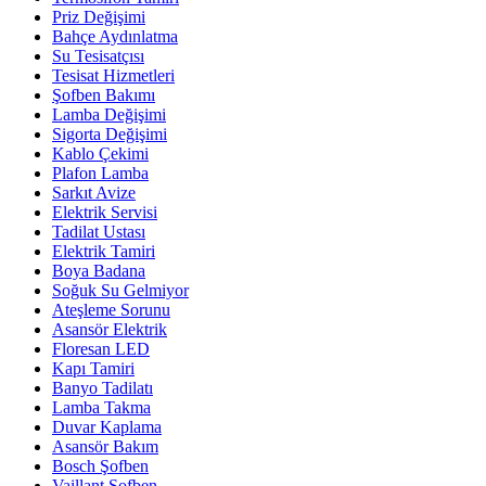
Priz Değişimi
Bahçe Aydınlatma
Su Tesisatçısı
Tesisat Hizmetleri
Şofben Bakımı
Lamba Değişimi
Sigorta Değişimi
Kablo Çekimi
Plafon Lamba
Sarkıt Avize
Elektrik Servisi
Tadilat Ustası
Elektrik Tamiri
Boya Badana
Soğuk Su Gelmiyor
Ateşleme Sorunu
Asansör Elektrik
Floresan LED
Kapı Tamiri
Banyo Tadilatı
Lamba Takma
Duvar Kaplama
Asansör Bakım
Bosch Şofben
Vaillant Şofben