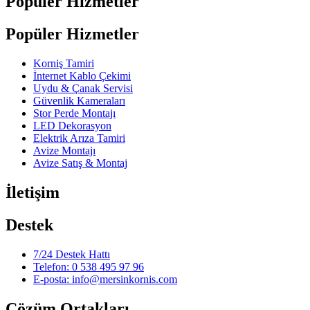
Popüler Hizmetler
Popüler Hizmetler
Korniş Tamiri
İnternet Kablo Çekimi
Uydu & Çanak Servisi
Güvenlik Kameraları
Stor Perde Montajı
LED Dekorasyon
Elektrik Arıza Tamiri
Avize Montajı
Avize Satış & Montaj
İletişim
Destek
7/24 Destek Hattı
Telefon: 0 538 495 97 96
E-posta: info@mersinkornis.com
Çözüm Ortakları