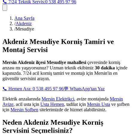
📞 7/24 Teknik Servis:
0 538 495 97 96
Ana Sayfa
/
Akdeniz
/
Mesudiye
Akdeniz Mesudiye
Korniş Tamiri ve
Montaj Servisi
Mersin
Akdeniz ilçesi Mesudiye mahallesi
çevresinde korniş
arızası mı yaşıyorsunuz? Uzman teknik ekibimiz
30 dakika
içinde
kapınızda. 7/24 acil korniş tamiri ve montajı için Mersin'in en
güvenilir servisini arayın.
📞 Hemen Ara: 0 538 495 97 96
💬 WhatsApp'tan Yaz
Elektrik arızalarında
Mersin Elektrikçi
, avize montajında
Mersin
Avize
, acil usta için
Usta Hemen
, tadilat için
Mersin Usta
ve şofben
için
Mersin Şofben
sitelerimizde de hizmet alabilirsiniz.
Neden
Akdeniz Mesudiye
Korniş
Servisini Seçmelisiniz?