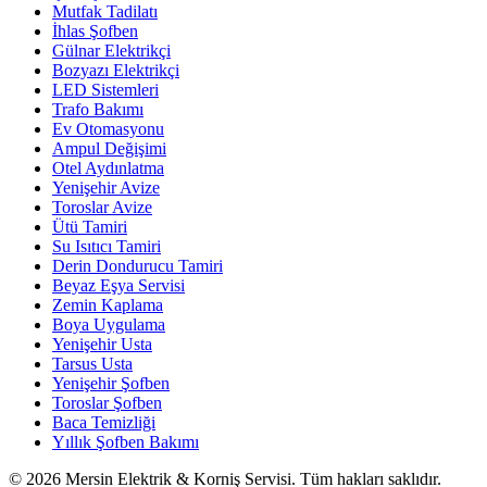
Mutfak Tadilatı
İhlas Şofben
Gülnar Elektrikçi
Bozyazı Elektrikçi
LED Sistemleri
Trafo Bakımı
Ev Otomasyonu
Ampul Değişimi
Otel Aydınlatma
Yenişehir Avize
Toroslar Avize
Ütü Tamiri
Su Isıtıcı Tamiri
Derin Dondurucu Tamiri
Beyaz Eşya Servisi
Zemin Kaplama
Boya Uygulama
Yenişehir Usta
Tarsus Usta
Yenişehir Şofben
Toroslar Şofben
Baca Temizliği
Yıllık Şofben Bakımı
©
2026
Mersin Elektrik & Korniş Servisi. Tüm hakları saklıdır.