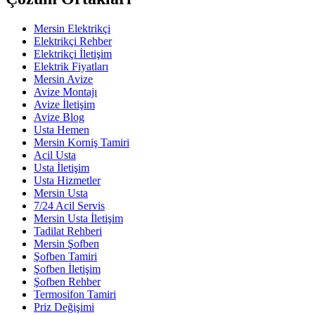
Mersin Elektrikçi
Elektrikçi Rehber
Elektrikçi İletişim
Elektrik Fiyatları
Mersin Avize
Avize Montajı
Avize İletişim
Avize Blog
Usta Hemen
Mersin Korniş Tamiri
Acil Usta
Usta İletişim
Usta Hizmetler
Mersin Usta
7/24 Acil Servis
Mersin Usta İletişim
Tadilat Rehberi
Mersin Şofben
Şofben Tamiri
Şofben İletişim
Şofben Rehber
Termosifon Tamiri
Priz Değişimi