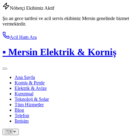
Nöbetçi Ekibimiz Aktif
Şu an gece tarifesi ve acil servis ekibimiz Mersin genelinde hizmet
vermektedir.
Acil Hattı Ara
▪
Mersin Elektrik & Korniş
Ana Sayfa
Korniş & Perde
Elektrik & Avize
Kurumsal
Teknoloji & Solar
Tüm Hizmetler
Blog
Telefon
İletişim
🇹🇷