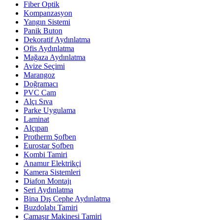
Fiber Optik
Kompanzasyon
Yangın Sistemi
Panik Buton
Dekoratif Aydınlatma
Ofis Aydınlatma
Mağaza Aydınlatma
Avize Seçimi
Marangoz
Doğramacı
PVC Cam
Alçı Sıva
Parke Uygulama
Laminat
Alçıpan
Protherm Şofben
Eurostar Şofben
Kombi Tamiri
Anamur Elektrikçi
Kamera Sistemleri
Diafon Montajı
Seri Aydınlatma
Bina Dış Cephe Aydınlatma
Buzdolabı Tamiri
Çamaşır Makinesi Tamiri