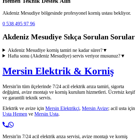
Hemen Teknik Destek Alın
Akdeniz Mesudiye
bölgesinde profesyonel korniş ustası bekliyor.
0 538 495 97 96
Akdeniz Mesudiye
Sıkça Sorulan Sorular
Akdeniz Mesudiye
korniş tamiri ne kadar sürer?
▼
Hafta sonu (
Akdeniz Mesudiye
) servis veriyor musunuz?
▼
Mersin Elektrik & Korniş
Mersin'in tüm ilçelerinde 7/24 acil elektrik arıza tamiri, sigorta
değişimi, avize montajı ve korniş kurulum hizmetleri. Ücretsiz keşif
ve garantili teknik servis.
Elektrik ve avize için
Mersin Elektrikçi
,
Mersin Avize
; acil usta için
Usta Hemen
ve
Mersin Usta
.
Mersin'in 7/24 acil elektrik arıza servisi, avize montajı ve korniş