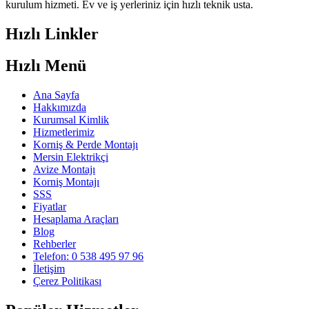
kurulum hizmeti. Ev ve iş yerleriniz için hızlı teknik usta.
Hızlı Linkler
Hızlı Menü
Ana Sayfa
Hakkımızda
Kurumsal Kimlik
Hizmetlerimiz
Korniş & Perde Montajı
Mersin Elektrikçi
Avize Montajı
Korniş Montajı
SSS
Fiyatlar
Hesaplama Araçları
Blog
Rehberler
Telefon: 0 538 495 97 96
İletişim
Çerez Politikası