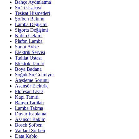
Bahçe Aydınlatma
Su Tesisatçısı
Tesisat Hizmetleri
Şofben Bakımı
Lamba Değişimi
Sigorta Değişimi
Kablo Çekimi
Plafon Lamba
Sarkıt Avize
Elektrik Servisi
Tadilat Ustası
Elektrik Tamiri
Boya Badana
Soğuk Su Gelmiyor
Ateşleme Sorunu
Asansör Elektrik
Floresan LED
Kapı Tamiri
Banyo Tadilatı
Lamba Takma
Duvar Kaplama
Asansör Bakım
Bosch Şofben
Vaillant Şofben
Data Kablo