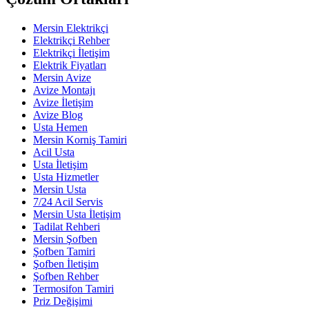
Mersin Elektrikçi
Elektrikçi Rehber
Elektrikçi İletişim
Elektrik Fiyatları
Mersin Avize
Avize Montajı
Avize İletişim
Avize Blog
Usta Hemen
Mersin Korniş Tamiri
Acil Usta
Usta İletişim
Usta Hizmetler
Mersin Usta
7/24 Acil Servis
Mersin Usta İletişim
Tadilat Rehberi
Mersin Şofben
Şofben Tamiri
Şofben İletişim
Şofben Rehber
Termosifon Tamiri
Priz Değişimi