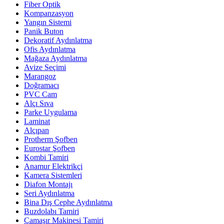
Fiber Optik
Kompanzasyon
Yangın Sistemi
Panik Buton
Dekoratif Aydınlatma
Ofis Aydınlatma
Mağaza Aydınlatma
Avize Seçimi
Marangoz
Doğramacı
PVC Cam
Alçı Sıva
Parke Uygulama
Laminat
Alçıpan
Protherm Şofben
Eurostar Şofben
Kombi Tamiri
Anamur Elektrikçi
Kamera Sistemleri
Diafon Montajı
Seri Aydınlatma
Bina Dış Cephe Aydınlatma
Buzdolabı Tamiri
Çamaşır Makinesi Tamiri