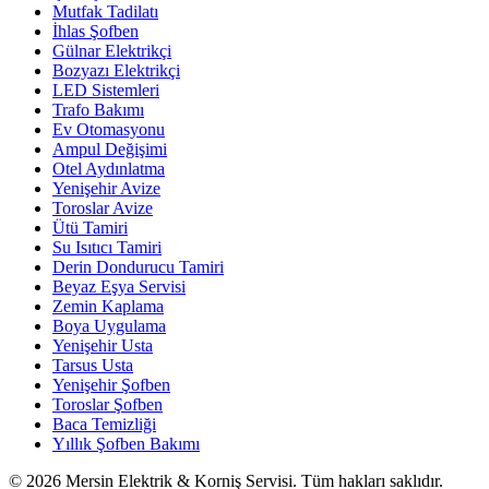
Mutfak Tadilatı
İhlas Şofben
Gülnar Elektrikçi
Bozyazı Elektrikçi
LED Sistemleri
Trafo Bakımı
Ev Otomasyonu
Ampul Değişimi
Otel Aydınlatma
Yenişehir Avize
Toroslar Avize
Ütü Tamiri
Su Isıtıcı Tamiri
Derin Dondurucu Tamiri
Beyaz Eşya Servisi
Zemin Kaplama
Boya Uygulama
Yenişehir Usta
Tarsus Usta
Yenişehir Şofben
Toroslar Şofben
Baca Temizliği
Yıllık Şofben Bakımı
©
2026
Mersin Elektrik & Korniş Servisi. Tüm hakları saklıdır.