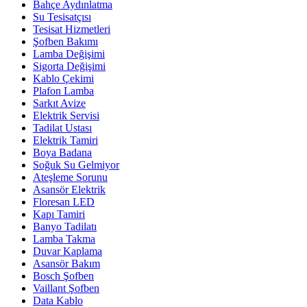
Bahçe Aydınlatma
Su Tesisatçısı
Tesisat Hizmetleri
Şofben Bakımı
Lamba Değişimi
Sigorta Değişimi
Kablo Çekimi
Plafon Lamba
Sarkıt Avize
Elektrik Servisi
Tadilat Ustası
Elektrik Tamiri
Boya Badana
Soğuk Su Gelmiyor
Ateşleme Sorunu
Asansör Elektrik
Floresan LED
Kapı Tamiri
Banyo Tadilatı
Lamba Takma
Duvar Kaplama
Asansör Bakım
Bosch Şofben
Vaillant Şofben
Data Kablo