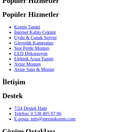
Popüler Hizmetler
Popüler Hizmetler
Korniş Tamiri
İnternet Kablo Çekimi
Uydu & Çanak Servisi
Güvenlik Kameraları
Stor Perde Montajı
LED Dekorasyon
Elektrik Arıza Tamiri
Avize Montajı
Avize Satış & Montaj
İletişim
Destek
7/24 Destek Hattı
Telefon: 0 538 495 97 96
E-posta: info@mersinkornis.com
Çözüm Ortakları