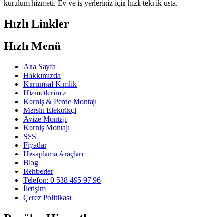
kurulum hizmeti. Ev ve iş yerleriniz için hızlı teknik usta.
Hızlı Linkler
Hızlı Menü
Ana Sayfa
Hakkımızda
Kurumsal Kimlik
Hizmetlerimiz
Korniş & Perde Montajı
Mersin Elektrikçi
Avize Montajı
Korniş Montajı
SSS
Fiyatlar
Hesaplama Araçları
Blog
Rehberler
Telefon: 0 538 495 97 96
İletişim
Çerez Politikası