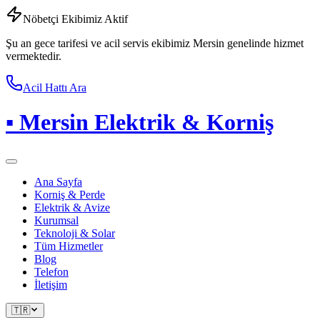
Nöbetçi Ekibimiz Aktif
Şu an gece tarifesi ve acil servis ekibimiz Mersin genelinde hizmet
vermektedir.
Acil Hattı Ara
▪
Mersin Elektrik & Korniş
Ana Sayfa
Korniş & Perde
Elektrik & Avize
Kurumsal
Teknoloji & Solar
Tüm Hizmetler
Blog
Telefon
İletişim
🇹🇷