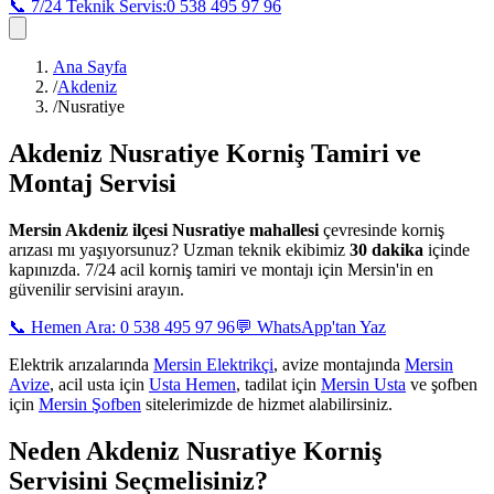
📞 7/24 Teknik Servis:
0 538 495 97 96
Ana Sayfa
/
Akdeniz
/
Nusratiye
Akdeniz Nusratiye
Korniş Tamiri ve
Montaj Servisi
Mersin
Akdeniz ilçesi Nusratiye mahallesi
çevresinde korniş
arızası mı yaşıyorsunuz? Uzman teknik ekibimiz
30 dakika
içinde
kapınızda. 7/24 acil korniş tamiri ve montajı için Mersin'in en
güvenilir servisini arayın.
📞 Hemen Ara: 0 538 495 97 96
💬 WhatsApp'tan Yaz
Elektrik arızalarında
Mersin Elektrikçi
, avize montajında
Mersin
Avize
, acil usta için
Usta Hemen
, tadilat için
Mersin Usta
ve şofben
için
Mersin Şofben
sitelerimizde de hizmet alabilirsiniz.
Neden
Akdeniz Nusratiye
Korniş
Servisini Seçmelisiniz?