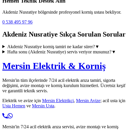
Hemen Teknik Destek Alın
Akdeniz Nusratiye
bölgesinde profesyonel korniş ustası bekliyor.
0 538 495 97 96
Akdeniz Nusratiye
Sıkça Sorulan Sorular
Akdeniz Nusratiye
korniş tamiri ne kadar sürer?
▼
Hafta sonu (
Akdeniz Nusratiye
) servis veriyor musunuz?
▼
Mersin Elektrik & Korniş
Mersin'in tüm ilçelerinde 7/24 acil elektrik arıza tamiri, sigorta
değişimi, avize montajı ve korniş kurulum hizmetleri. Ücretsiz keşif
ve garantili teknik servis.
Elektrik ve avize için
Mersin Elektrikçi
,
Mersin Avize
; acil usta için
Usta Hemen
ve
Mersin Usta
.
Mersin'in 7/24 acil elektrik arıza servisi, avize montajı ve korniş