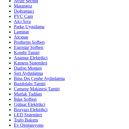
Avize Seçimi
Marangoz
Doğramacı
PVC Cam
Alçı Sıva
Parke Uygulama
Laminat
Alçıpan
Protherm Şofben
Eurostar Şofben
Kombi Tamiri
Anamur Elektrikçi
Kamera Sistemleri
Diafon Montajı
Seri Aydınlatma
Bina Dış Cephe Aydınlatma
Buzdolabı Tamiri
Çamaşır Makinesi Tamiri
Mutfak Tadilatı
İhlas Şofben
Gülnar Elektrikçi
Bozyazı Elektrikçi
LED Sistemleri
Trafo Bakımı
Ev Otomasyonu