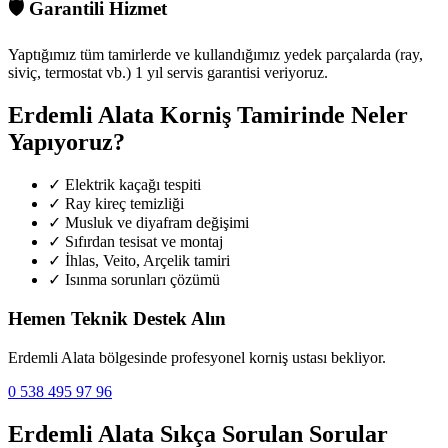
🛡️
Garantili Hizmet
Yaptığımız tüm tamirlerde ve kullandığımız yedek parçalarda (ray,
siviç, termostat vb.) 1 yıl servis garantisi veriyoruz.
Erdemli Alata
Korniş Tamirinde Neler
Yapıyoruz?
✓
Elektrik kaçağı tespiti
✓
Ray kireç temizliği
✓
Musluk ve diyafram değişimi
✓
Sıfırdan tesisat ve montaj
✓
İhlas, Veito, Arçelik tamiri
✓
Isınma sorunları çözümü
Hemen Teknik Destek Alın
Erdemli Alata
bölgesinde profesyonel korniş ustası bekliyor.
0 538 495 97 96
Erdemli Alata
Sıkça Sorulan Sorular