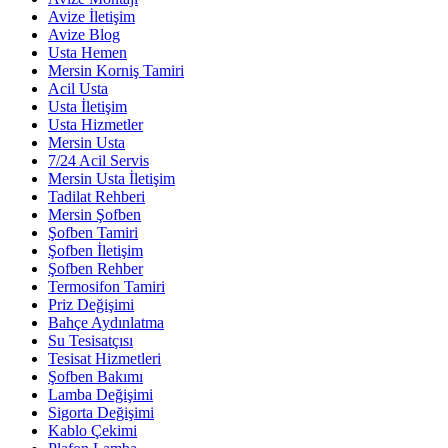
Avize İletişim
Avize Blog
Usta Hemen
Mersin Korniş Tamiri
Acil Usta
Usta İletişim
Usta Hizmetler
Mersin Usta
7/24 Acil Servis
Mersin Usta İletişim
Tadilat Rehberi
Mersin Şofben
Şofben Tamiri
Şofben İletişim
Şofben Rehber
Termosifon Tamiri
Priz Değişimi
Bahçe Aydınlatma
Su Tesisatçısı
Tesisat Hizmetleri
Şofben Bakımı
Lamba Değişimi
Sigorta Değişimi
Kablo Çekimi