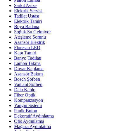
Plafon Lamba
Sarkıt Avize
Elektrik Servisi
Tadilat Ustası
Elektrik Tamiri
Boya Badana
Soğuk Su Gelmiyor
Ateşleme Sorunu
Asansör Elektrik
Floresan LED
Kapı Tamiri
Banyo Tadilatı
Lamba Takma
Duvar Kaplama
Asansör Bakım
Bosch Şofben
Vaillant Şofben
Data Kablo
Fiber Optik
Kompanzasyon
Yangın Sistemi
Panik Buton
Dekoratif Aydınlatma
Ofis Aydınlatma
Mağaza Aydınlatma