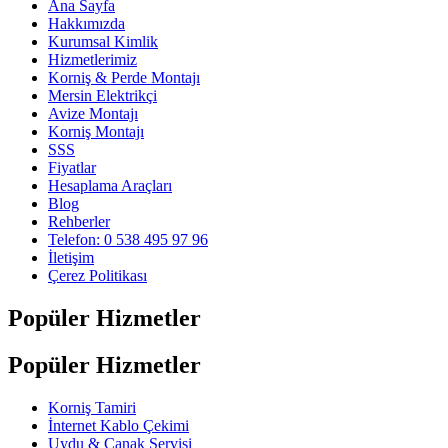
Ana Sayfa
Hakkımızda
Kurumsal Kimlik
Hizmetlerimiz
Korniş & Perde Montajı
Mersin Elektrikçi
Avize Montajı
Korniş Montajı
SSS
Fiyatlar
Hesaplama Araçları
Blog
Rehberler
Telefon: 0 538 495 97 96
İletişim
Çerez Politikası
Popüler Hizmetler
Popüler Hizmetler
Korniş Tamiri
İnternet Kablo Çekimi
Uydu & Çanak Servisi