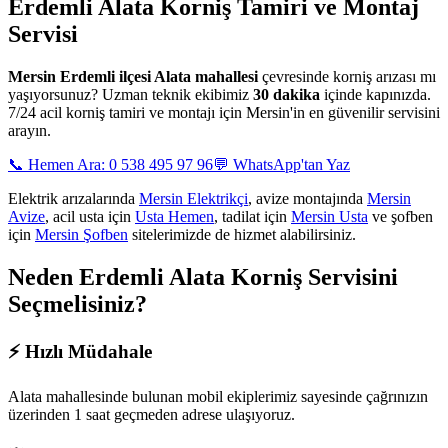
Erdemli Alata
Korniş Tamiri ve Montaj
Servisi
Mersin
Erdemli ilçesi Alata mahallesi
çevresinde korniş arızası mı
yaşıyorsunuz? Uzman teknik ekibimiz
30 dakika
içinde kapınızda.
7/24 acil korniş tamiri ve montajı için Mersin'in en güvenilir servisini
arayın.
📞 Hemen Ara: 0 538 495 97 96
💬 WhatsApp'tan Yaz
Elektrik arızalarında
Mersin Elektrikçi
, avize montajında
Mersin
Avize
, acil usta için
Usta Hemen
, tadilat için
Mersin Usta
ve şofben
için
Mersin Şofben
sitelerimizde de hizmet alabilirsiniz.
Neden
Erdemli Alata
Korniş Servisini
Seçmelisiniz?
⚡
Hızlı Müdahale
Alata mahallesinde
bulunan mobil ekiplerimiz sayesinde çağrınızın
üzerinden 1 saat geçmeden adrese ulaşıyoruz.