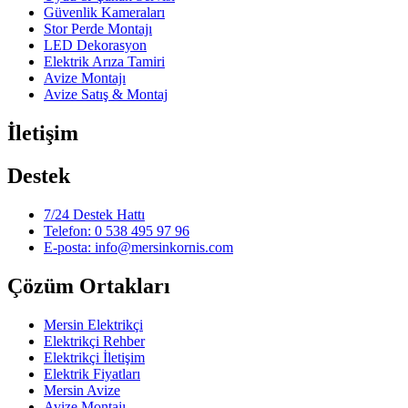
Güvenlik Kameraları
Stor Perde Montajı
LED Dekorasyon
Elektrik Arıza Tamiri
Avize Montajı
Avize Satış & Montaj
İletişim
Destek
7/24 Destek Hattı
Telefon: 0 538 495 97 96
E-posta: info@mersinkornis.com
Çözüm Ortakları
Mersin Elektrikçi
Elektrikçi Rehber
Elektrikçi İletişim
Elektrik Fiyatları
Mersin Avize
Avize Montajı