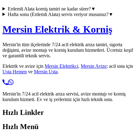
Erdemli Alata
korniş tamiri ne kadar sürer?
▼
Hafta sonu (
Erdemli Alata
) servis veriyor musunuz?
▼
Mersin Elektrik & Korniş
Mersin'in tüm ilçelerinde 7/24 acil elektrik arıza tamiri, sigorta
değişimi, avize montajı ve korniş kurulum hizmetleri. Ücretsiz keşif
ve garantili teknik servis.
Elektrik ve avize için
Mersin Elektrikçi
,
Mersin Avize
; acil usta için
Usta Hemen
ve
Mersin Usta
.
Mersin'in 7/24 acil elektrik arıza servisi, avize montajı ve korniş
kurulum hizmeti. Ev ve iş yerleriniz için hızlı teknik usta.
Hızlı Linkler
Hızlı Menü