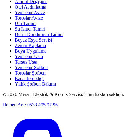
Ampul Değişimi
Otel Aydınlatma
Yenişehir Avize
Toroslar Avize
Ütü Tamiri
Su Isıtıcı Tamiri
Derin Dondurucu Tamiri
Beyaz Eşya Servisi
Zemin Kaplama
Boya Uygulama
Yenişehir Usta
Tarsus Usta
Yenişehir Şofben
Toroslar Şofben
Baca Temizliği
Yıllık Şofben Bakımı
©
2026
Mersin Elektrik & Korniş Servisi. Tüm hakları saklıdır.
Hemen Ara: 0538 495 97 96