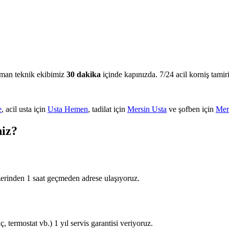
zman teknik ekibimiz
30 dakika
içinde kapınızda. 7/24 acil korniş tamiri
e
, acil usta için
Usta Hemen
, tadilat için
Mersin Usta
ve şofben için
Mer
niz?
zerinden 1 saat geçmeden adrese ulaşıyoruz.
 termostat vb.) 1 yıl servis garantisi veriyoruz.