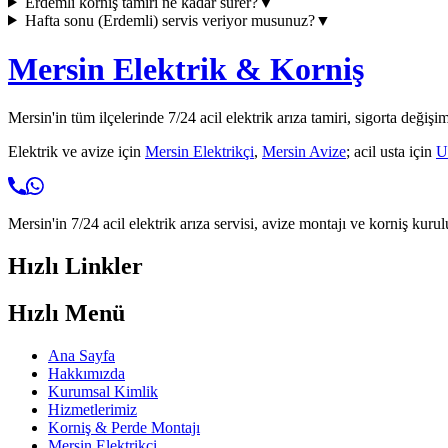
Erdemli
korniş tamiri ne kadar sürer?
▼
Hafta sonu (
Erdemli
) servis veriyor musunuz?
▼
Mersin Elektrik & Korniş
Mersin'in tüm ilçelerinde 7/24 acil elektrik arıza tamiri, sigorta değişi
Elektrik ve avize için
Mersin Elektrikçi
,
Mersin Avize
; acil usta için
U
Mersin'in 7/24 acil elektrik arıza servisi, avize montajı ve korniş kurul
Hızlı Linkler
Hızlı Menü
Ana Sayfa
Hakkımızda
Kurumsal Kimlik
Hizmetlerimiz
Korniş & Perde Montajı
Mersin Elektrikçi