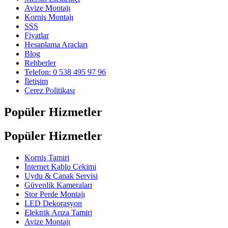
Avize Montajı
Korniş Montajı
SSS
Fiyatlar
Hesaplama Araçları
Blog
Rehberler
Telefon: 0 538 495 97 96
İletişim
Çerez Politikası
Popüler Hizmetler
Popüler Hizmetler
Korniş Tamiri
İnternet Kablo Çekimi
Uydu & Çanak Servisi
Güvenlik Kameraları
Stor Perde Montajı
LED Dekorasyon
Elektrik Arıza Tamiri
Avize Montajı