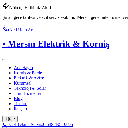
Nöbetçi Ekibimiz Aktif
Şu an gece tarifesi ve acil servis ekibimiz Mersin genelinde hizmet ve
Acil Hattı Ara
▪
Mersin Elektrik & Korniş
Ana Sayfa
Korniş & Perde
Elektrik & Avize
Kurumsal
Teknoloji & Solar
Tüm Hizmetler
Blog
Telefon
İletişim
🇹🇷
📞 7/24 Teknik Servis:
0 538 495 97 96