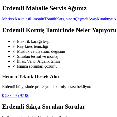
Erdemli
Mahalle Servis Ağımız
Merkez
Kızkalesi
Limonlu
Tömük
Kargıpınarı
Çeşmeli
Ayaş
Kumkuyu
A
Erdemli
Korniş Tamirinde Neler Yapıyoru
✓
Elektrik kaçağı tespiti
✓
Ray kireç temizliği
✓
Musluk ve diyafram değişimi
✓
Sıfırdan tesisat ve montaj
✓
İhlas, Veito, Arçelik tamiri
✓
Isınma sorunları çözümü
Hemen Teknik Destek Alın
Erdemli
bölgesinde profesyonel korniş ustası bekliyor.
0 538 495 97 96
Erdemli
Sıkça Sorulan Sorular