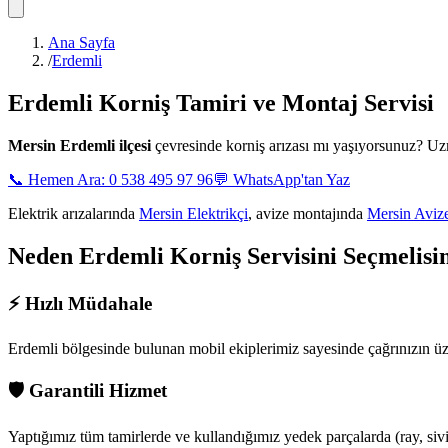
Ana Sayfa
/
Erdemli
Erdemli
Korniş Tamiri ve Montaj Servisi
Mersin
Erdemli ilçesi
çevresinde korniş arızası mı yaşıyorsunuz? U
📞 Hemen Ara: 0 538 495 97 96
💬 WhatsApp'tan Yaz
Elektrik arızalarında
Mersin Elektrikçi
, avize montajında
Mersin Aviz
Neden
Erdemli
Korniş Servisini Seçmelisi
⚡
Hızlı Müdahale
Erdemli bölgesinde
bulunan mobil ekiplerimiz sayesinde çağrınızın ü
🛡️
Garantili Hizmet
Yaptığımız tüm tamirlerde ve kullandığımız yedek parçalarda (ray, siviç,