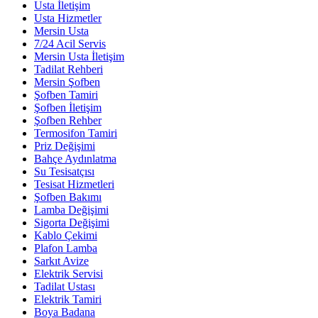
Usta İletişim
Usta Hizmetler
Mersin Usta
7/24 Acil Servis
Mersin Usta İletişim
Tadilat Rehberi
Mersin Şofben
Şofben Tamiri
Şofben İletişim
Şofben Rehber
Termosifon Tamiri
Priz Değişimi
Bahçe Aydınlatma
Su Tesisatçısı
Tesisat Hizmetleri
Şofben Bakımı
Lamba Değişimi
Sigorta Değişimi
Kablo Çekimi
Plafon Lamba
Sarkıt Avize
Elektrik Servisi
Tadilat Ustası
Elektrik Tamiri
Boya Badana