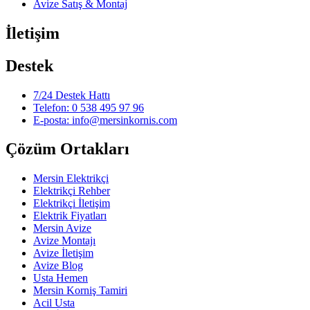
Avize Satış & Montaj
İletişim
Destek
7/24 Destek Hattı
Telefon: 0 538 495 97 96
E-posta: info@mersinkornis.com
Çözüm Ortakları
Mersin Elektrikçi
Elektrikçi Rehber
Elektrikçi İletişim
Elektrik Fiyatları
Mersin Avize
Avize Montajı
Avize İletişim
Avize Blog
Usta Hemen
Mersin Korniş Tamiri
Acil Usta