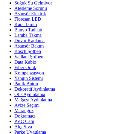
Soğuk Su Gelmiyor
Ateşleme Sorunu
Asansör Elektrik
Floresan LED
Kapı Tamiri
Banyo Tadilatı
Lamba Takma
Duvar Kaplama
Asansör Bakım
Bosch Şofben
Vaillant Şofben
Data Kablo
Fiber Optik
Kompanzasyon
Yangın Sistemi
Panik Buton
Dekoratif Aydınlatma
Ofis Aydınlatma
Mağaza Aydınlatma
Avize Seçimi
Marangoz
Doğramacı
PVC Cam
Alçı Sıva
Parke Uygulama