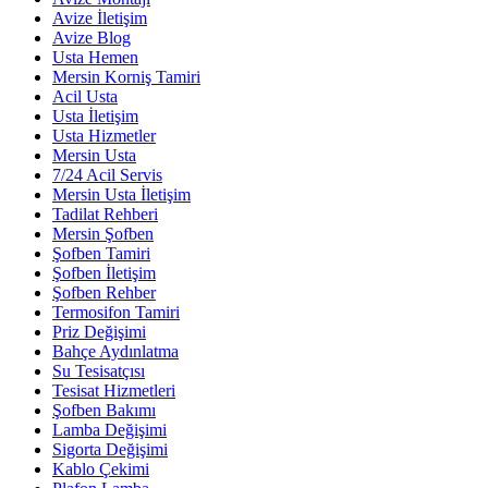
Avize İletişim
Avize Blog
Usta Hemen
Mersin Korniş Tamiri
Acil Usta
Usta İletişim
Usta Hizmetler
Mersin Usta
7/24 Acil Servis
Mersin Usta İletişim
Tadilat Rehberi
Mersin Şofben
Şofben Tamiri
Şofben İletişim
Şofben Rehber
Termosifon Tamiri
Priz Değişimi
Bahçe Aydınlatma
Su Tesisatçısı
Tesisat Hizmetleri
Şofben Bakımı
Lamba Değişimi
Sigorta Değişimi
Kablo Çekimi