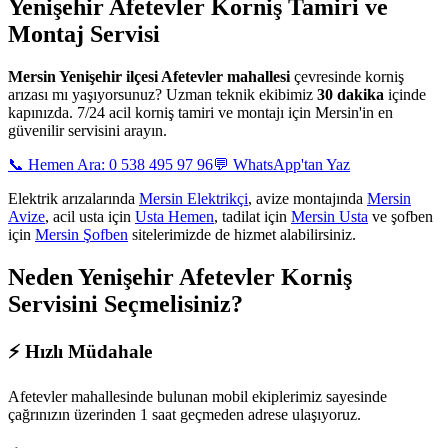
Yenişehir Afetevler
Korniş Tamiri ve
Montaj Servisi
Mersin
Yenişehir ilçesi Afetevler mahallesi
çevresinde korniş
arızası mı yaşıyorsunuz? Uzman teknik ekibimiz
30 dakika
içinde
kapınızda. 7/24 acil korniş tamiri ve montajı için Mersin'in en
güvenilir servisini arayın.
📞 Hemen Ara: 0 538 495 97 96
💬 WhatsApp'tan Yaz
Elektrik arızalarında
Mersin Elektrikçi
, avize montajında
Mersin
Avize
, acil usta için
Usta Hemen
, tadilat için
Mersin Usta
ve şofben
için
Mersin Şofben
sitelerimizde de hizmet alabilirsiniz.
Neden
Yenişehir Afetevler
Korniş
Servisini Seçmelisiniz?
⚡
Hızlı Müdahale
Afetevler mahallesinde
bulunan mobil ekiplerimiz sayesinde
çağrınızın üzerinden 1 saat geçmeden adrese ulaşıyoruz.