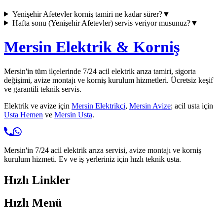
Yenişehir Afetevler
korniş tamiri ne kadar sürer?
▼
Hafta sonu (
Yenişehir Afetevler
) servis veriyor musunuz?
▼
Mersin Elektrik & Korniş
Mersin'in tüm ilçelerinde 7/24 acil elektrik arıza tamiri, sigorta
değişimi, avize montajı ve korniş kurulum hizmetleri. Ücretsiz keşif
ve garantili teknik servis.
Elektrik ve avize için
Mersin Elektrikçi
,
Mersin Avize
; acil usta için
Usta Hemen
ve
Mersin Usta
.
Mersin'in 7/24 acil elektrik arıza servisi, avize montajı ve korniş
kurulum hizmeti. Ev ve iş yerleriniz için hızlı teknik usta.
Hızlı Linkler
Hızlı Menü