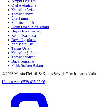
Ampul Değişimi
Otel Aydınlatma
Yenişehir Avize
Toroslar Avize
Ütü Tamiri
Su Isıtıcı Tamiri
Derin Dondurucu Tamiri
Beyaz Eşya Servisi
Zemin Kaplama
Boya Uygulama
Yenişehir Usta
Tarsus Usta
Yenişehir Şofben
Toroslar Şofben
Baca Temizliği
Yıllık Şofben Bakımı
©
2026
Mersin Elektrik & Korniş Servisi. Tüm hakları saklıdır.
Hemen Ara: 0538 495 97 96