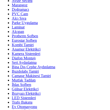
Avize Seçimi
Marangoz
Doğramacı
PVC Cam
Alçı Sıva
Parke Uygulama
Laminat
Alçıpan
Protherm Şofben
Eurostar Şofben
Kombi Tamiri
Anamur Elektrikçi
Kamera Sistemleri
Diafon Montajı
Seri Aydınlatma
Bina Dış Cephe Aydınlatma
Buzdolabı Tamiri
Çamaşır Makinesi Tamiri
Mutfak Tadilatı
İhlas Şofben
Gülnar Elektrikçi
Bozyazı Elektrikçi
LED Sistemleri
Trafo Bakımı
Ev Otomasyonu