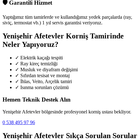
🛡️
Garantili Hizmet
Yaptığımız tüm tamirlerde ve kullandığımız yedek parçalarda (ray,
siviç, termostat vb.) 1 yıl servis garantisi veriyoruz.
Yenişehir Afetevler
Korniş Tamirinde
Neler Yapıyoruz?
✓
Elektrik kaçağı tespiti
✓
Ray kireç temizliği
✓
Musluk ve diyafram değişimi
✓
Sıfırdan tesisat ve montaj
✓
İhlas, Veito, Arçelik tamiri
✓
Isınma sorunları çözümü
Hemen Teknik Destek Alın
Yenişehir Afetevler
bölgesinde profesyonel korniş ustası bekliyor.
0 538 495 97 96
Yenişehir Afetevler
Sıkça Sorulan Sorular