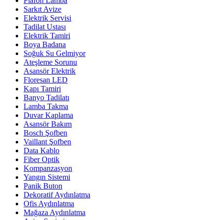
Plafon Lamba
Sarkıt Avize
Elektrik Servisi
Tadilat Ustası
Elektrik Tamiri
Boya Badana
Soğuk Su Gelmiyor
Ateşleme Sorunu
Asansör Elektrik
Floresan LED
Kapı Tamiri
Banyo Tadilatı
Lamba Takma
Duvar Kaplama
Asansör Bakım
Bosch Şofben
Vaillant Şofben
Data Kablo
Fiber Optik
Kompanzasyon
Yangın Sistemi
Panik Buton
Dekoratif Aydınlatma
Ofis Aydınlatma
Mağaza Aydınlatma