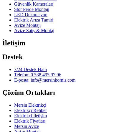
Güvenlik Kameraları
Stor Perde Montajı
LED Dekorasyon
Elektrik Arıza Tamiri
Avize Montajı
Avize Satış & Montaj
İletişim
Destek
7/24 Destek Hattı
Telefon: 0 538 495 97 96
E-posta: info@mersinkornis.com
Çözüm Ortakları
Mersin Elektrikçi
Elektrikçi Rehber
Elektrikçi İletişim
Elektrik Fiyatları
Mersin Avize
Avize Montajı