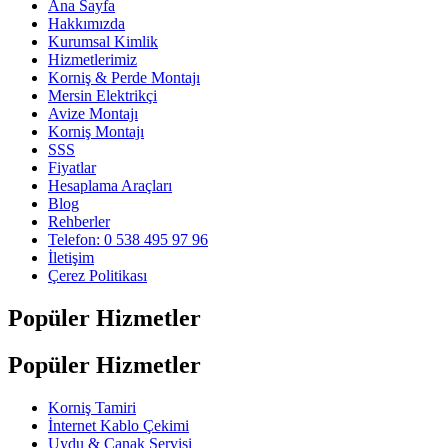
Ana Sayfa
Hakkımızda
Kurumsal Kimlik
Hizmetlerimiz
Korniş & Perde Montajı
Mersin Elektrikçi
Avize Montajı
Korniş Montajı
SSS
Fiyatlar
Hesaplama Araçları
Blog
Rehberler
Telefon: 0 538 495 97 96
İletişim
Çerez Politikası
Popüler Hizmetler
Popüler Hizmetler
Korniş Tamiri
İnternet Kablo Çekimi
Uydu & Çanak Servisi