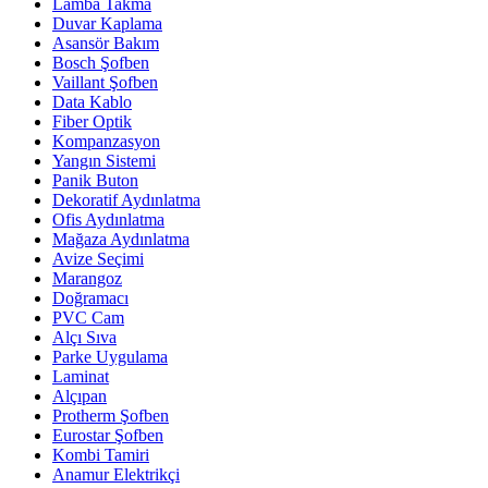
Lamba Takma
Duvar Kaplama
Asansör Bakım
Bosch Şofben
Vaillant Şofben
Data Kablo
Fiber Optik
Kompanzasyon
Yangın Sistemi
Panik Buton
Dekoratif Aydınlatma
Ofis Aydınlatma
Mağaza Aydınlatma
Avize Seçimi
Marangoz
Doğramacı
PVC Cam
Alçı Sıva
Parke Uygulama
Laminat
Alçıpan
Protherm Şofben
Eurostar Şofben
Kombi Tamiri
Anamur Elektrikçi