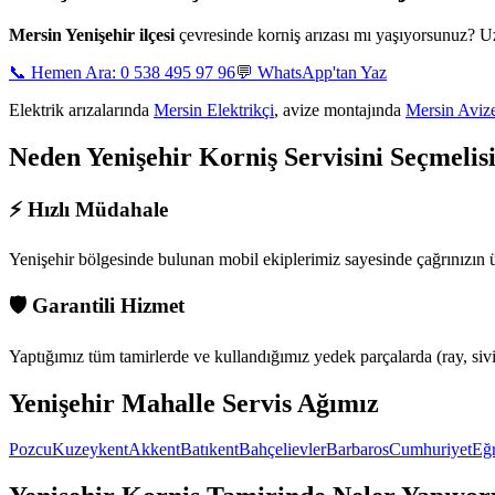
Mersin
Yenişehir ilçesi
çevresinde korniş arızası mı yaşıyorsunuz? 
📞 Hemen Ara: 0 538 495 97 96
💬 WhatsApp'tan Yaz
Elektrik arızalarında
Mersin Elektrikçi
, avize montajında
Mersin Aviz
Neden
Yenişehir
Korniş Servisini Seçmelis
⚡
Hızlı Müdahale
Yenişehir bölgesinde
bulunan mobil ekiplerimiz sayesinde çağrınızın 
🛡️
Garantili Hizmet
Yaptığımız tüm tamirlerde ve kullandığımız yedek parçalarda (ray, siviç,
Yenişehir
Mahalle Servis Ağımız
Pozcu
Kuzeykent
Akkent
Batıkent
Bahçelievler
Barbaros
Cumhuriyet
Eğ