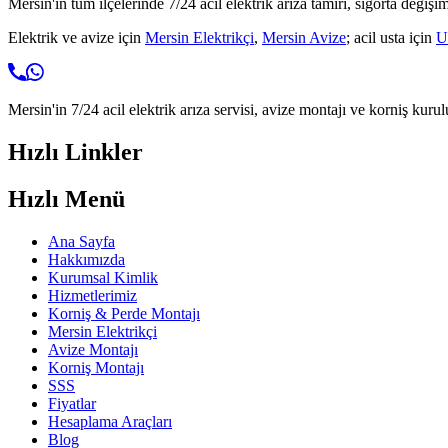
Mersin'in tüm ilçelerinde 7/24 acil elektrik arıza tamiri, sigorta değişi
Elektrik ve avize için
Mersin Elektrikçi
,
Mersin Avize
; acil usta için
U
Mersin'in 7/24 acil elektrik arıza servisi, avize montajı ve korniş kurul
Hızlı Linkler
Hızlı Menü
Ana Sayfa
Hakkımızda
Kurumsal Kimlik
Hizmetlerimiz
Korniş & Perde Montajı
Mersin Elektrikçi
Avize Montajı
Korniş Montajı
SSS
Fiyatlar
Hesaplama Araçları
Blog