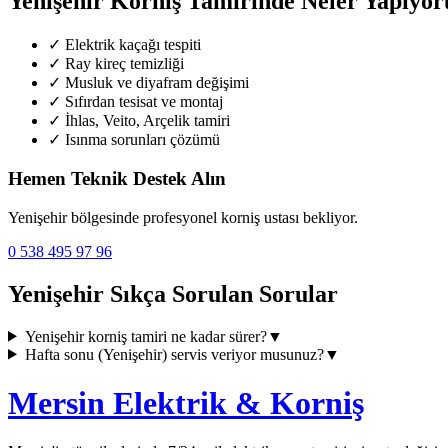
Yenişehir
Korniş Tamirinde Neler Yapıyor
✓
Elektrik kaçağı tespiti
✓
Ray kireç temizliği
✓
Musluk ve diyafram değişimi
✓
Sıfırdan tesisat ve montaj
✓
İhlas, Veito, Arçelik tamiri
✓
Isınma sorunları çözümü
Hemen Teknik Destek Alın
Yenişehir
bölgesinde profesyonel korniş ustası bekliyor.
0 538 495 97 96
Yenişehir
Sıkça Sorulan Sorular
Yenişehir
korniş tamiri ne kadar sürer?
▼
Hafta sonu (
Yenişehir
) servis veriyor musunuz?
▼
Mersin Elektrik & Korniş