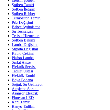
Mersin Şofben
Şofben Tamiri
Şofben İletişim
Şofben Rehber
Termosifon Tamiri
Priz Değişimi
Bahçe Aydınlatma
Su Tesisatçısı
Tesisat Hizmetleri
Şofben Bakımı
Lamba Değişimi
Sigorta Değişimi
Kablo Çekimi
Plafon Lamba
Sarkıt Avize
Elektrik Servisi
Tadilat Ustası
Elektrik Tamiri
Boya Badana
Soğuk Su Gelmiyor
Ateşleme Sorunu
Asansör Elektrik
Floresan LED
Kapı Tamiri
Banyo Tadilatı