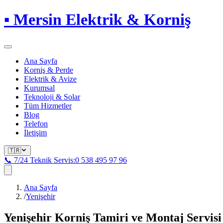
▪
Mersin Elektrik & Korniş
Ana Sayfa
Korniş & Perde
Elektrik & Avize
Kurumsal
Teknoloji & Solar
Tüm Hizmetler
Blog
Telefon
İletişim
🇹🇷
📞 7/24 Teknik Servis:
0 538 495 97 96
Ana Sayfa
/
Yenişehir
Yenişehir
Korniş Tamiri ve Montaj Servisi