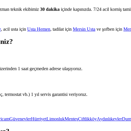
Uzman teknik ekibimiz
30 dakika
içinde kapınızda. 7/24 acil korniş tamir
e
, acil usta için
Usta Hemen
, tadilat için
Mersin Usta
ve şofben için
Mer
iniz?
üzerinden 1 saat geçmeden adrese ulaşıyoruz.
 termostat vb.) 1 yıl servis garantisi veriyoruz.
riçam
Güvenevler
Hürriyet
Limonluk
Menteş
Çiftlikköy
Aydınlıkevler
Duml