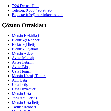
7/24 Destek Hattı
Telefon: 0 538 495 97 96
E-posta: info@mersinkornis.com
Çözüm Ortakları
Mersin Elektrikçi
Elektrikçi Rehber
Elektrikçi İletişim
Elektrik Fiyatları
Mersin Avize
Avize Montajı
Avize İletişim
Avize Blog
Usta Hemen
Mersin Korniş Tamiri
Acil Usta
Usta İletişim
Usta Hizmetler
Mersin Usta
7/24 Acil Servis
Mersin Usta İletişim
Tadilat Rehberi