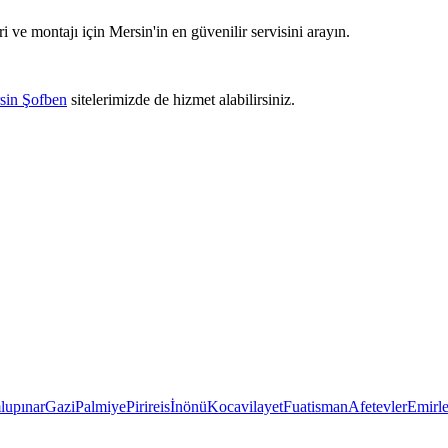
i ve montajı için Mersin'in en güvenilir servisini arayın.
sin Şofben
sitelerimizde de hizmet alabilirsiniz.
upınar
Gazi
Palmiye
Pirireis
İnönü
Kocavilayet
Fuatisman
Afetevler
Emirle