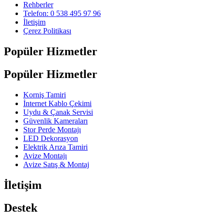
Rehberler
Telefon: 0 538 495 97 96
İletişim
Çerez Politikası
Popüler Hizmetler
Popüler Hizmetler
Korniş Tamiri
İnternet Kablo Çekimi
Uydu & Çanak Servisi
Güvenlik Kameraları
Stor Perde Montajı
LED Dekorasyon
Elektrik Arıza Tamiri
Avize Montajı
Avize Satış & Montaj
İletişim
Destek