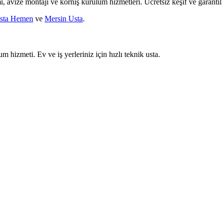
mi, avize montajı ve korniş kurulum hizmetleri. Ücretsiz keşif ve garantili
sta Hemen
ve
Mersin Usta
.
um hizmeti. Ev ve iş yerleriniz için hızlı teknik usta.