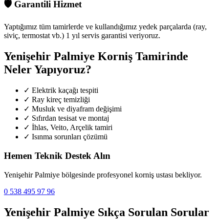
🛡️
Garantili Hizmet
Yaptığımız tüm tamirlerde ve kullandığımız yedek parçalarda (ray,
siviç, termostat vb.) 1 yıl servis garantisi veriyoruz.
Yenişehir Palmiye
Korniş Tamirinde
Neler Yapıyoruz?
✓
Elektrik kaçağı tespiti
✓
Ray kireç temizliği
✓
Musluk ve diyafram değişimi
✓
Sıfırdan tesisat ve montaj
✓
İhlas, Veito, Arçelik tamiri
✓
Isınma sorunları çözümü
Hemen Teknik Destek Alın
Yenişehir Palmiye
bölgesinde profesyonel korniş ustası bekliyor.
0 538 495 97 96
Yenişehir Palmiye
Sıkça Sorulan Sorular