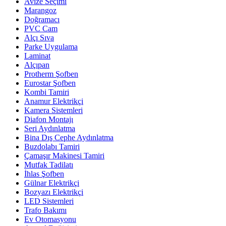
Avize Seçimi
Marangoz
Doğramacı
PVC Cam
Alçı Sıva
Parke Uygulama
Laminat
Alçıpan
Protherm Şofben
Eurostar Şofben
Kombi Tamiri
Anamur Elektrikçi
Kamera Sistemleri
Diafon Montajı
Seri Aydınlatma
Bina Dış Cephe Aydınlatma
Buzdolabı Tamiri
Çamaşır Makinesi Tamiri
Mutfak Tadilatı
İhlas Şofben
Gülnar Elektrikçi
Bozyazı Elektrikçi
LED Sistemleri
Trafo Bakımı
Ev Otomasyonu