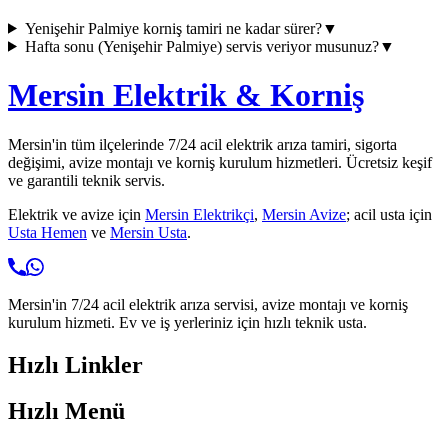
Yenişehir Palmiye
korniş tamiri ne kadar sürer?
▼
Hafta sonu (
Yenişehir Palmiye
) servis veriyor musunuz?
▼
Mersin Elektrik & Korniş
Mersin'in tüm ilçelerinde 7/24 acil elektrik arıza tamiri, sigorta
değişimi, avize montajı ve korniş kurulum hizmetleri. Ücretsiz keşif
ve garantili teknik servis.
Elektrik ve avize için
Mersin Elektrikçi
,
Mersin Avize
; acil usta için
Usta Hemen
ve
Mersin Usta
.
Mersin'in 7/24 acil elektrik arıza servisi, avize montajı ve korniş
kurulum hizmeti. Ev ve iş yerleriniz için hızlı teknik usta.
Hızlı Linkler
Hızlı Menü