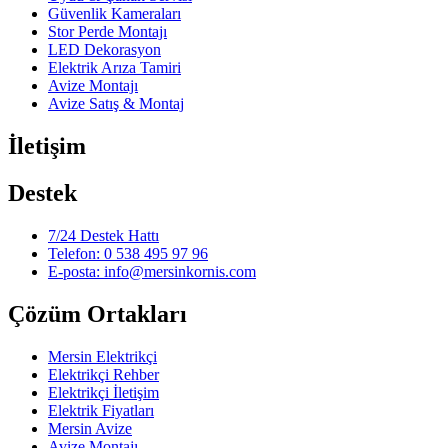
Güvenlik Kameraları
Stor Perde Montajı
LED Dekorasyon
Elektrik Arıza Tamiri
Avize Montajı
Avize Satış & Montaj
İletişim
Destek
7/24 Destek Hattı
Telefon: 0 538 495 97 96
E-posta: info@mersinkornis.com
Çözüm Ortakları
Mersin Elektrikçi
Elektrikçi Rehber
Elektrikçi İletişim
Elektrik Fiyatları
Mersin Avize
Avize Montajı