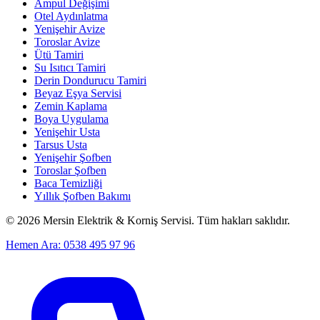
Ampul Değişimi
Otel Aydınlatma
Yenişehir Avize
Toroslar Avize
Ütü Tamiri
Su Isıtıcı Tamiri
Derin Dondurucu Tamiri
Beyaz Eşya Servisi
Zemin Kaplama
Boya Uygulama
Yenişehir Usta
Tarsus Usta
Yenişehir Şofben
Toroslar Şofben
Baca Temizliği
Yıllık Şofben Bakımı
©
2026
Mersin Elektrik & Korniş Servisi. Tüm hakları saklıdır.
Hemen Ara: 0538 495 97 96