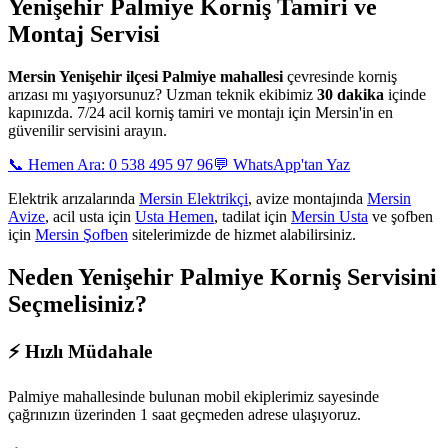
Yenişehir Palmiye
Korniş Tamiri ve
Montaj Servisi
Mersin
Yenişehir ilçesi Palmiye mahallesi
çevresinde korniş
arızası mı yaşıyorsunuz? Uzman teknik ekibimiz
30 dakika
içinde
kapınızda. 7/24 acil korniş tamiri ve montajı için Mersin'in en
güvenilir servisini arayın.
📞 Hemen Ara: 0 538 495 97 96
💬 WhatsApp'tan Yaz
Elektrik arızalarında
Mersin Elektrikçi
, avize montajında
Mersin
Avize
, acil usta için
Usta Hemen
, tadilat için
Mersin Usta
ve şofben
için
Mersin Şofben
sitelerimizde de hizmet alabilirsiniz.
Neden
Yenişehir Palmiye
Korniş Servisini
Seçmelisiniz?
⚡
Hızlı Müdahale
Palmiye mahallesinde
bulunan mobil ekiplerimiz sayesinde
çağrınızın üzerinden 1 saat geçmeden adrese ulaşıyoruz.