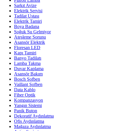
Plafon Lamba
Sarkıt Avize
Elektrik Servisi
Tadilat Ustası
Elektrik Tamiri
Boya Badana
Soğuk Su Gelmiyor
Ateşleme Sorunu
Asansör Elektrik
Floresan LED
Kapı Tamiri
Banyo Tadilatı
Lamba Takma
Duvar Kaplama
Asansör Bakım
Bosch Şofben
Vaillant Şofben
Data Kablo
Fiber Optik
Kompanzasyon
Yangın Sistemi
Panik Buton
Dekoratif Aydınlatma
Ofis Aydınlatma
Mağaza Aydınlatma