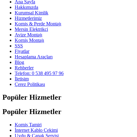
Ana Sayfa
Hakkımızda
Kurumsal Kimlik
Hizmetlerimiz
Korniş & Perde Montajı
Mersin Elektrikçi
Avize Montajı
Korniş Montajı
SSS
Fiyatlar
Hesaplama Araçları
Blog
Rehberler
Telefon: 0 538 495 97 96
İletişim
Çerez Politikası
Popüler Hizmetler
Popüler Hizmetler
Korniş Tamiri
İnternet Kablo Çekimi
Uydu & Çanak Servisi