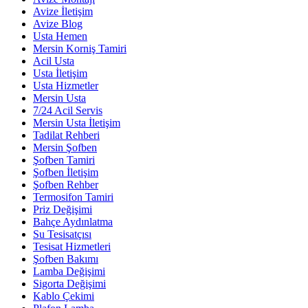
Avize İletişim
Avize Blog
Usta Hemen
Mersin Korniş Tamiri
Acil Usta
Usta İletişim
Usta Hizmetler
Mersin Usta
7/24 Acil Servis
Mersin Usta İletişim
Tadilat Rehberi
Mersin Şofben
Şofben Tamiri
Şofben İletişim
Şofben Rehber
Termosifon Tamiri
Priz Değişimi
Bahçe Aydınlatma
Su Tesisatçısı
Tesisat Hizmetleri
Şofben Bakımı
Lamba Değişimi
Sigorta Değişimi
Kablo Çekimi