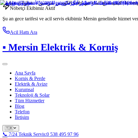
Nöbetçi Ekibimiz Aktif
Şu an gece tarifesi ve acil servis ekibimiz Mersin genelinde hizmet ve
Acil Hattı Ara
▪
Mersin Elektrik & Korniş
Ana Sayfa
Korniş & Perde
Elektrik & Avize
Kurumsal
Teknoloji & Solar
Tüm Hizmetler
Blog
Telefon
İletişim
🇹🇷
📞 7/24 Teknik Servis:
0 538 495 97 96